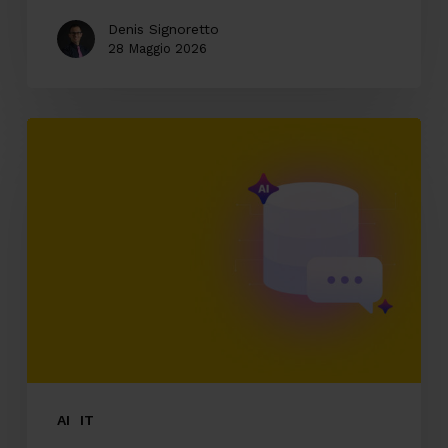
Denis Signoretto
28 Maggio 2026
AI
enterprise
e
accesso
conversazionale
ai
dati
aziendali
AI
IT