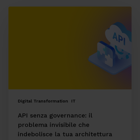
API
senza
governance:
il
problema
invisibile
che
indebolisce
la
tua
Digital Transformation
IT
architettura
API senza governance: il
problema invisibile che
indebolisce la tua architettura