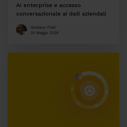
AI enterprise e accesso
conversazionale ai dati aziendali
Giuliano Prati
20 Maggio 2026
Automazione
ticketing:
come
riduciamo
i
tempi
di
analisi