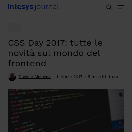
Menu
Skip
search
to
main
IT
content
CSS Day 2017: tutte le
novità sul mondo del
frontend
Daniele Malavasi
11 Aprile 2017
5 min di lettura