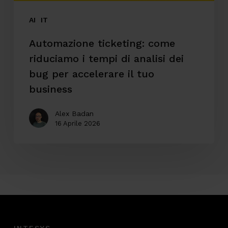
dei
bug
AI
IT
per
Automazione ticketing: come
accelerare
riduciamo i tempi di analisi dei
il
bug per accelerare il tuo
tuo
business
business
Alex Badan
16 Aprile 2026