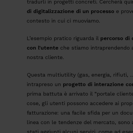
tradurli in progetti concreti. Cercherà qu
di digitalizzazione di un processo
e prove
contesto in cui ci muoviamo.
L’esempio pratico riguarda il
percorso di 
con l’utente
che stiamo intraprendendo
nostra cliente.
Questa multiutility (gas, energia, rifiuti
intrapreso un
progetto di interazione con
prima battuta è arrivato il “portale cliente
cose, gli utenti possono accedere ai prop
fatturazione: una facile sfida per un d
linea con le tendenze del mercato, sono 
stati aggiunti alcuni servizi, come ad ese