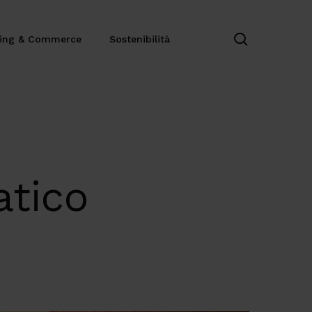
search
ting & Commerce
Sostenibilità
atico