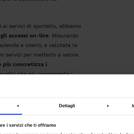
li ai servizi di sportello, abbiamo
li accessi on-line
. Misurando
 azienda e utenti, e valutata la
i servizi per metterlo a valore.
e più concretizza i
 quella che più rappresenta i
dure abilitate dalle nuove
abitudini degli utenti di cui
Dettagli
 è quella di
spostare on-line la
re i servizi che ti offriamo
atti
e
rendere operativo un