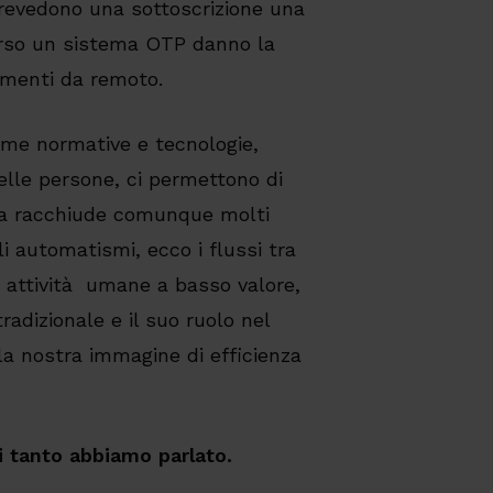
e prevedono una sottoscrizione una
erso un sistema OTP danno la
umenti da remoto.
ome normative e tecnologie,
delle persone, ci permettono di
 racchiude comunque molti
li automatismi, ecco i flussi tra
te attività umane a basso valore,
adizionale e il suo ruolo nel
a nostra immagine di efficienza
ui tanto abbiamo parlato.