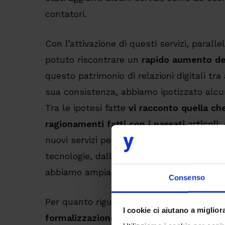
contatori.
Con l’attivazione di questi servizi, paralle
potuto riscontrare un
rapido aumento deg
questo patrimonio di relazioni digitali tra
sua consistenza, abbiamo ipotizzato alcun
Tra le ipotesi fatte
vi racconto quella ch
ragionamenti fatti con i passati articoli
:
nuovi servizi per i clienti, le nuove proce
tecnologie, dalle normative e dalle nuove 
abbiamo ampiamente teorizzato.
Consenso
Per quanto riguarda il caso pratico, l’idea
I cookie ci aiutano a migliora
formalizzazione di alcuni accordi e contr