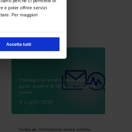
cciamo perché ci permette di
 e poter offrire servizi
ttare. Per maggiori
Articoli più letti
Accetta tutti
Tracking pixel email e nuove linee
guida: deadline al 29/10 per mettersi a
norma
9 Luglio 2026
CodyLab, formazione senza confini: