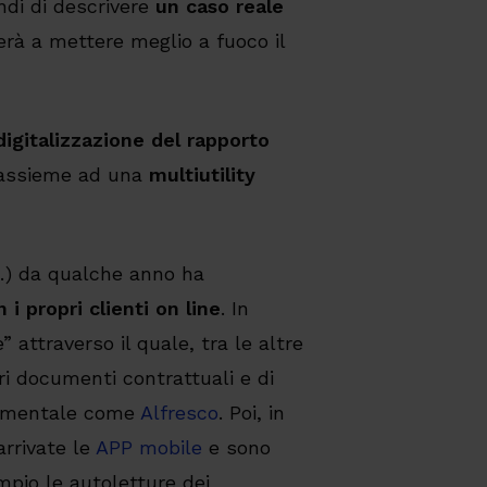
indi di descrivere
un caso reale
rà a mettere meglio a fuoco il
digitalizzazione del rapporto
 assieme ad una
multiutility
, …) da qualche anno ha
 i propri clienti on line
. In
” attraverso il quale, tra le altre
ri documenti contrattuali e di
ocumentale come
Alfresco
. Poi, in
arrivate le
APP mobile
e sono
mpio le autoletture dei