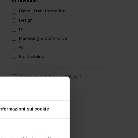
INTERESSI
*
Digital Transformation
Design
IT
Marketing & Commerce
AI
Sostenibilità
PRIVACY
*
Sottoscrivo la
Privacy Policy
.
*
CAPTCHA
Verifica di essere un umano
Informazioni sui cookie