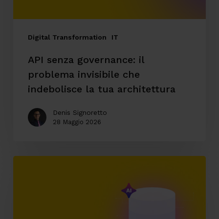
indebolisce
la
tua
Digital Transformation
IT
architettura
API senza governance: il
problema invisibile che
indebolisce la tua architettura
Denis Signoretto
28 Maggio 2026
AI
enterprise
e
accesso