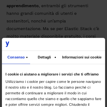
apprendimento
, entrambi gli strumenti
hanno grandi comunità di utenti e
sostenitori, nonché un’ampia
documentazione. Ma se per Elastic Stack c’è
molto materiale disponibile gratuito, i corsi
didattici Splunk sono piuttosto costosi.
Elastic Stack è uno strumento open source,
Consenso
Dettagli
Informazioni sui cookie
disponibile gratuitamente per le funzionalità
base, Splunk invece è un software
proprietario con un
costo
di licenza (dopo 15
I cookie ci aiutano a migliorare i servizi che ti offriamo
giorni di prova gratuita) che aumenta con
Utilizziamo i cookie per capire come le persone navigano
il nostro sito e il nostro blog. Lo facciamo perché ci
l’incremento dei dati generati.
permette di continuare a migliorare il modo in cui
raccontiamo quello che siamo e quello che sappiamo fare
Oltre a queste differenze, Elastic Stack
e poter offrire servizi sempre migliori. Chiudendo il