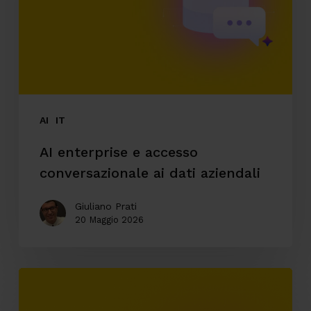
conversazionale
ai
dati
aziendali
AI
IT
AI enterprise e accesso
conversazionale ai dati aziendali
Giuliano Prati
20 Maggio 2026
Automazione
ticketing: