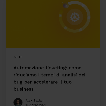
come
riduciamo
i
tempi
di
analisi
dei
bug
AI
IT
per
Automazione ticketing: come
accelerare
riduciamo i tempi di analisi dei
il
bug per accelerare il tuo
tuo
business
business
Alex Badan
16 Aprile 2026