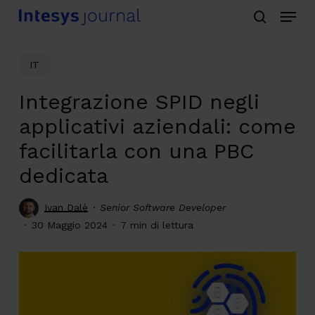
Menu
Skip
search
to
main
IT
content
Integrazione SPID negli
applicativi aziendali: come
facilitarla con una PBC
dedicata
Ivan Dalè
Senior Software Developer
30 Maggio 2024
7 min di lettura