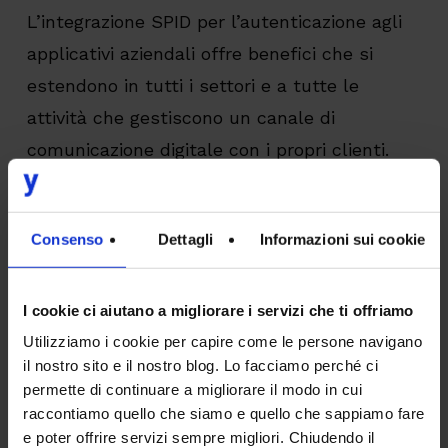
L’integrazione SPID per l’autenticazione agli
applicativi aziendali offre benefici che si
estendono in tutti i settori e a tutte le
attività che gestiscono un canale di
comunicazione digitale con i propri clienti.
Recentemente,
abbiamo supportato un
importante Gruppo Assicurativo
il cui
Consenso
Dettagli
Informazioni sui cookie
obiettivo era semplificare l’erogazione dei
servizi mettendo a disposizione della
I cookie ci aiutano a migliorare i servizi che ti offriamo
clientela l’
accesso all’applicazione web via
Utilizziamo i cookie per capire come le persone navigano
il nostro sito e il nostro blog. Lo facciamo perché ci
SPID
. L’affiancamento è stato completo,
permette di continuare a migliorare il modo in cui
ovvero ha riguardato sia la parte tecnica,
raccontiamo quello che siamo e quello che sappiamo fare
relativa soprattutto all’integrazione della
e poter offrire servizi sempre migliori. Chiudendo il