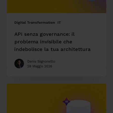
indebolisce
la
tua
Digital Transformation
IT
architettura
API senza governance: il
problema invisibile che
indebolisce la tua architettura
Denis Signoretto
28 Maggio 2026
AI
enterprise
e
accesso