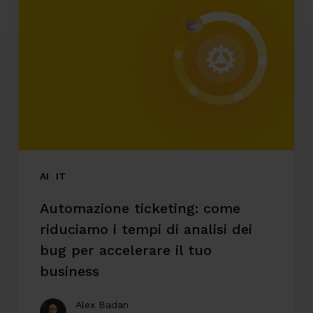
come
riduciamo
i
tempi
di
analisi
dei
bug
AI
IT
per
Automazione ticketing: come
accelerare
riduciamo i tempi di analisi dei
il
bug per accelerare il tuo
tuo
business
business
Alex Badan