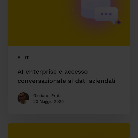
conversazionale
ai
dati
aziendali
AI
IT
AI enterprise e accesso
conversazionale ai dati aziendali
Giuliano Prati
20 Maggio 2026
Automazione
ticketing: