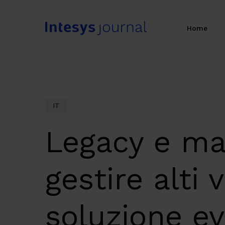
Skip
to
Home
main
content
IT
Legacy e ma
gestire alti
soluzione e