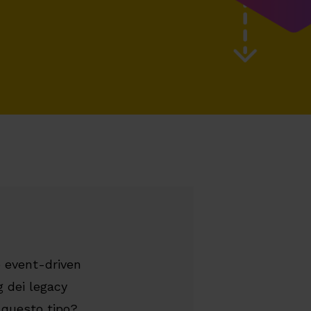
e event-driven
g dei legacy
 questo tipo?