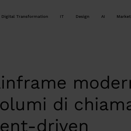
Digital Transformation
IT
Design
AI
Marke
inframe modern
 volumi di chia
vent-driven