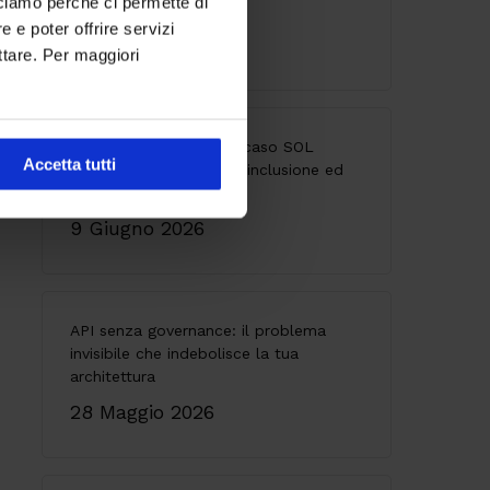
cciamo perché ci permette di
Accelerator Program
 e poter offrire servizi
25 Giugno 2026
ttare. Per maggiori
Accessibilità digitale: il caso SOL
Accetta tutti
Veritas tra innovazione, inclusione ed
esperienza utente
9 Giugno 2026
API senza governance: il problema
invisibile che indebolisce la tua
architettura
28 Maggio 2026