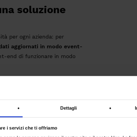
una soluzione
ità per ogni azienda: per
 dati aggiornati in modo event-
nt-end di funzionare in modo
i processi aziendali basandosi
stato di un sistema software che
azioni, senza dipendere da un
Dettagli
re i servizi che ti offriamo
esso che replica l’accesso dei