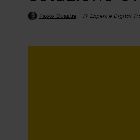
Paolo Quaglia
IT Expert e Digital 
Premi invio per cercare o ESC per chiude