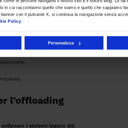
re come le persone navigano il nostro sito e il nostro blog. Lo fa
er applicativo performante
,
do in cui raccontiamo quello che siamo e quello che sappiamo fare
 banner con il pulsante X, si continua la navigazione senza acce
ti e restituendo i dati in
near
kie Policy
 dei legacy
.
ormance dei sistemi dei canali
Personalizza
 fruibilità dei dati, insieme alla
li frontend ed efficienza e
 asincrone.
processo.
r l’offloading
i
sollevare i sistemi legacy dal