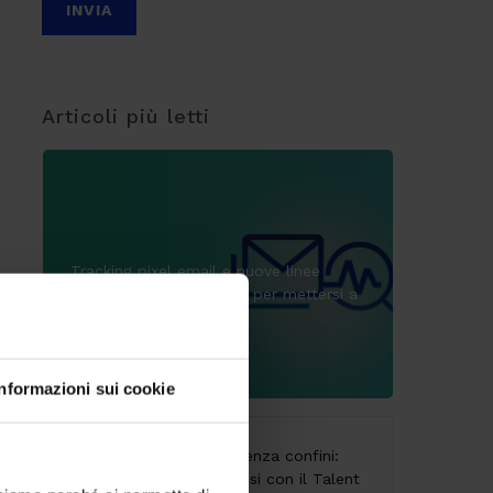
Articoli più letti
Tracking pixel email e nuove linee
guida: deadline al 29/10 per mettersi a
norma
9 Luglio 2026
Informazioni sui cookie
CodyLab, formazione senza confini:
Italia e Camerun connessi con il Talent