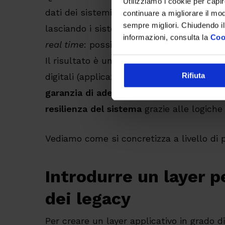
Utilizziamo i cookie per capi
dati dei sistemi legacy attraverso un
lay
continuare a migliorare il mo
sempre migliori. Chiudendo il
lasciando i sistemi legacy interni inaltera
informazioni, consulta la
Coo
real time
: possiamo parlare di
offloading
Il risultato è un’
ottimizzazione
delle perf
Rifiuta
digitali (applicazioni web o mobile) e della
garanzia di adeguate prestazioni
dei cana
resilienza del sistema
grazie alle logiche
Vediamo come si concretizza a livello di 
Introdurre un layer pe
dei legacy
Per creare un layer applicativo in grado d