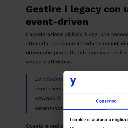
Gestire i legacy con 
event-driven
L’accelerazione digitale è oggi una necess
ottenerla, possiamo introdurre un
set di
driven
che permette alle applicazioni fro
veloce e affidabile.
Le
soluzioni event-driven
gestiscono 
sugli eventi, ossia i cambiamenti di 
attivano in risposta altri processi e 
Consenso
determinato dato o tecnologia.
I cookie ci aiutano a migliora
Questo è realizzabile costruendo un proc