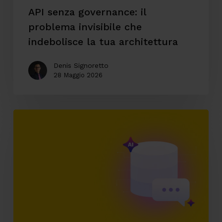
architettura
API senza governance: il
problema invisibile che
indebolisce la tua architettura
Denis Signoretto
28 Maggio 2026
AI
enterprise
e
accesso
conversazionale
ai
dati