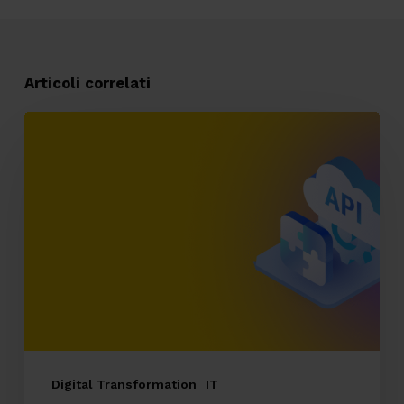
Articoli correlati
API
senza
governance:
il
problema
invisibile
che
indebolisce
la
tua
Digital Transformation
IT