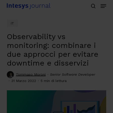
Menu
Skip
search
to
main
IT
content
Observability vs
monitoring: combinare i
due approcci per evitare
downtime e disservizi
Tommaso Moroni
Senior Software Developer
31 Marzo 2022
5 min di lettura