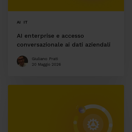
aziendali
AI
IT
AI enterprise e accesso
conversazionale ai dati aziendali
Giuliano Prati
20 Maggio 2026
Automazione
ticketing:
come
riduciamo
i