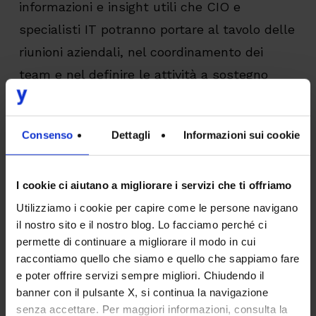
informazioni e insight utili che CIO e
specialisti IT potranno portare al tavolo delle
riunioni aziendali, nel coordinamento dei
team e nel definire le attività a sostegno
delle performance dei propri applicativi.
Consenso
Dettagli
Informazioni sui cookie
Scopri come abbiamo reso monitorabile e
osservabile un’architettura composta da
numerosi applicativi:
I cookie ci aiutano a migliorare i servizi che ti offriamo
Utilizziamo i cookie per capire come le persone navigano
il nostro sito e il nostro blog. Lo facciamo perché ci
permette di continuare a migliorare il modo in cui
Scarica il caso di un Gruppo Bancario
raccontiamo quello che siamo e quello che sappiamo fare
e poter offrire servizi sempre migliori. Chiudendo il
banner con il pulsante X, si continua la navigazione
senza accettare. Per maggiori informazioni, consulta la