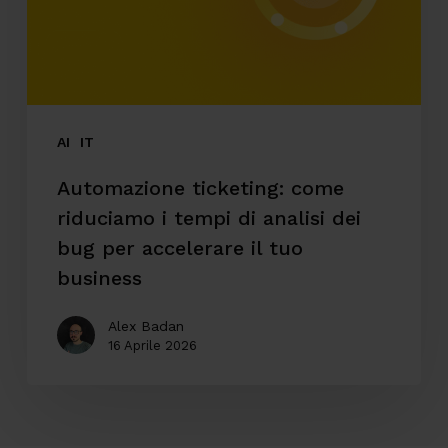
tempi
di
analisi
dei
bug
AI
IT
per
Automazione ticketing: come
accelerare
riduciamo i tempi di analisi dei
il
bug per accelerare il tuo
tuo
business
business
Alex Badan
16 Aprile 2026