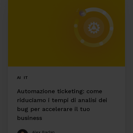
ticketing:
come
riduciamo
i
tempi
di
analisi
dei
bug
AI
IT
per
Automazione ticketing: come
accelerare
riduciamo i tempi di analisi dei
il
bug per accelerare il tuo
tuo
business
business
Alex Badan