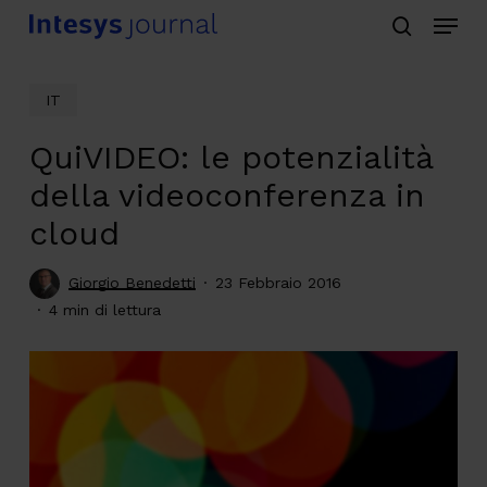
Menu
Skip
search
to
main
IT
content
QuiVIDEO: le potenzialità
della videoconferenza in
cloud
Giorgio Benedetti
23 Febbraio 2016
4 min di lettura