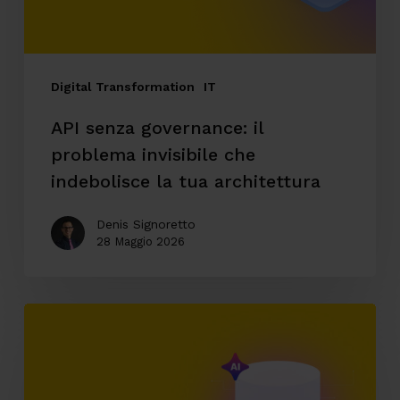
che
indebolisce
la
tua
Digital Transformation
IT
architettura
API senza governance: il
problema invisibile che
indebolisce la tua architettura
Denis Signoretto
28 Maggio 2026
AI
enterprise
e