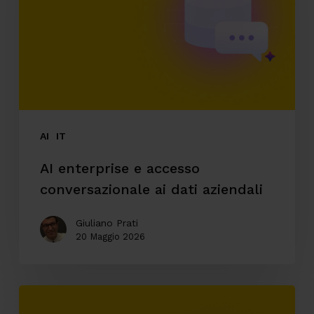
accesso
conversazionale
ai
dati
aziendali
AI
IT
AI enterprise e accesso
conversazionale ai dati aziendali
Giuliano Prati
20 Maggio 2026
Automazione