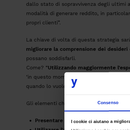
dallo stato di sopravvivenza degli ultimi
modalità di generare reddito, in particolar
propri clienti”.
La chiave di volta di questa strategia sa
migliorare la comprensione dei desideri d
possano soddisfarli.
Come? “
Utilizzando maggiormente l’espe
‘in questo momento’ in modo tale da forni
quando lo vuole”.
Consenso
Gli elementi chiave che il White Paper pon
Presentare un front-end unificato.
I cookie ci aiutano a migliora
Utilizzare l’architettura modulare per