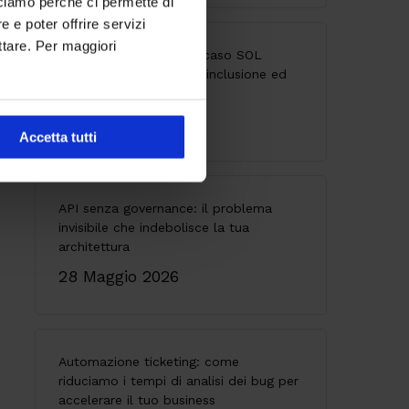
cciamo perché ci permette di
 e poter offrire servizi
ttare. Per maggiori
Accessibilità digitale: il caso SOL
Veritas tra innovazione, inclusione ed
esperienza utente
9 Giugno 2026
Accetta tutti
API senza governance: il problema
invisibile che indebolisce la tua
architettura
28 Maggio 2026
Automazione ticketing: come
riduciamo i tempi di analisi dei bug per
accelerare il tuo business