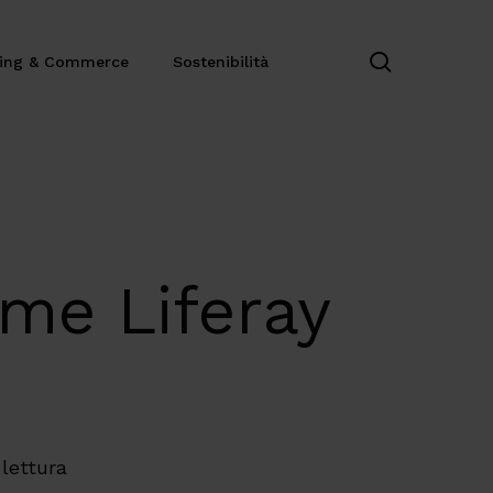
search
ting & Commerce
Sostenibilità
ome Liferay
 lettura