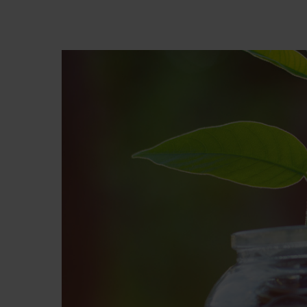
Premi invio per cercare o ESC per chiude