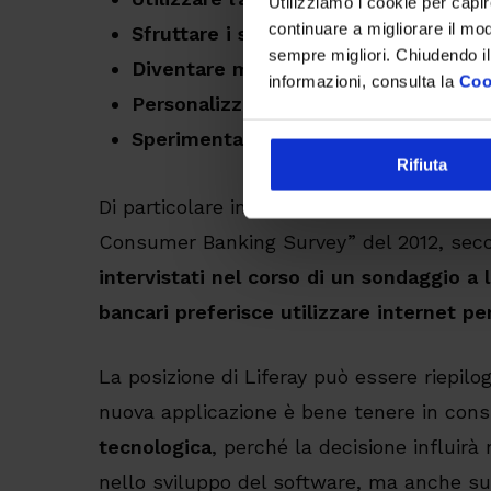
Utilizziamo i cookie per capi
continuare a migliorare il mo
Sfruttare i sistemi esistenti.
sempre migliori. Chiudendo il
Diventare mobile.
informazioni, consulta la
Coo
Personalizzare l’esperienza online (t
Sperimentare la web engagement.
Rifiuta
Di particolare interesse anche lo studio c
Consumer Banking Survey” del 2012, sec
intervistati nel corso di un sondaggio a l
bancari preferisce utilizzare internet per
La posizione di Liferay può essere riepilo
nuova applicazione è bene tenere in cons
tecnologica
, perché la decisione influirà
nello sviluppo del software, ma anche s