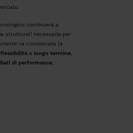
mercato.
ecnologico continuerà a
e strutturali necessarie per
utente va considerata la
e
flessibilità
a
lungo termine
,
iati di performance
,