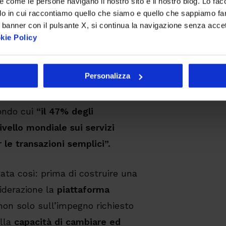
re come le persone navigano il nostro sito e il nostro blog. Lo fa
do in cui raccontiamo quello che siamo e quello che sappiamo fare
 banner con il pulsante X, si continua la navigazione senza acce
kie Policy
argeting).
Personalizza
itato di
Ernst and Young
“Global
ondo cui
“il 47% degli
ivello mondiale sui servizi
 le transazioni semplici”.
gata così: prima di costruire una
iderazione la
piattaforma
 non solo sull’impegno richiesto
ulla
capacità di cambiare ed