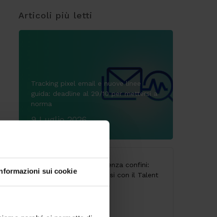
Articoli più letti
Tracking pixel email e nuove linee
guida: deadline al 29/10 per mettersi a
norma
9 Luglio 2026
CodyLab, formazione senza confini:
Informazioni sui cookie
Italia e Camerun connessi con il Talent
Accelerator Program
25 Giugno 2026