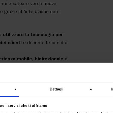
 anni e salpare verso nuove
e grazie all’interazione con i
rà
utilizzare la tecnologia per
ei clienti
e di come le banche
rienza mobile, bidirezionale
e
re al cliente quello che vuole e
Dettagli
e nel definire la strategia sono:
re i servizi che ti offriamo
 avere agilità e sicurezza.