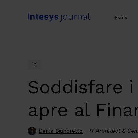
Skip
to
Home
main
content
IT
Soddisfare i
apre al Fina
Denis Signoretto
IT Architect & Se