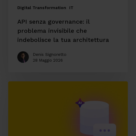
tua
Digital Transformation
IT
architettura
API senza governance: il
problema invisibile che
indebolisce la tua architettura
Denis Signoretto
28 Maggio 2026
AI
enterprise
e
accesso
conversazionale
ai