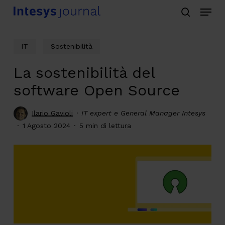
Menu
Skip
search
to
main
IT
Sostenibilità
content
La sostenibilità del
software Open Source
Ilario Gavioli
IT expert e General Manager Intesys
1 Agosto 2024
5 min di lettura