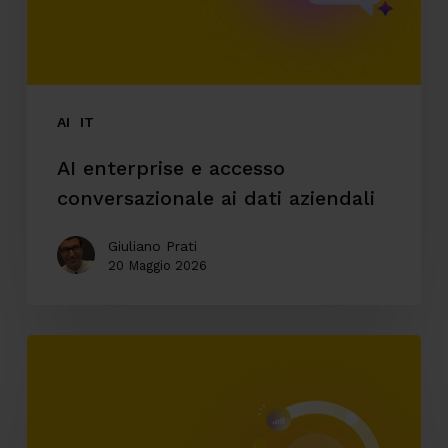
dati
aziendali
AI
IT
AI enterprise e accesso
conversazionale ai dati aziendali
Giuliano Prati
20 Maggio 2026
Automazione
ticketing:
come
riduciamo