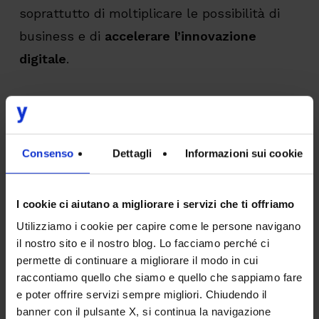
soprattutto di moltiplicare le possibilità di
business e di
accelerare l’innovazione
digitale
.
Come azienda, crediamo fermamente che il
lucro non debba essere l’unico motore di chi
si occupa di tecnologia, per questo nel 2022
Consenso
Dettagli
Informazioni sui cookie
abbiamo modificato il nostro statuto e ci
siamo trasformati in società benefit.
I cookie ci aiutano a migliorare i servizi che ti offriamo
Sostenere e partecipare a iniziative Open
Utilizziamo i cookie per capire come le persone navigano
Source è parte del nostro impegno verso un
il nostro sito e il nostro blog. Lo facciamo perché ci
futuro più equo e sostenibile
, dove la
permette di continuare a migliorare il modo in cui
raccontiamo quello che siamo e quello che sappiamo fare
conoscenza e le risorse tecnologiche siano
e poter offrire servizi sempre migliori. Chiudendo il
accessibili a tutti, indipendentemente dalle
banner con il pulsante X, si continua la navigazione