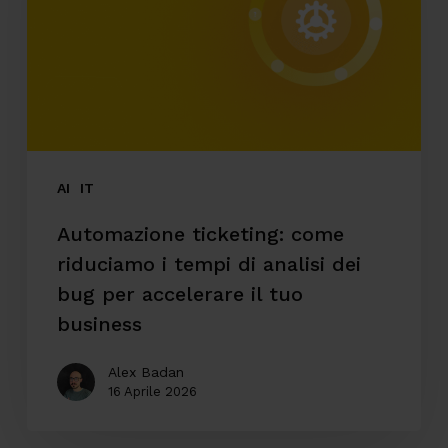
i
tempi
di
analisi
dei
bug
AI
IT
per
Automazione ticketing: come
accelerare
riduciamo i tempi di analisi dei
il
bug per accelerare il tuo
tuo
business
business
Alex Badan
16 Aprile 2026