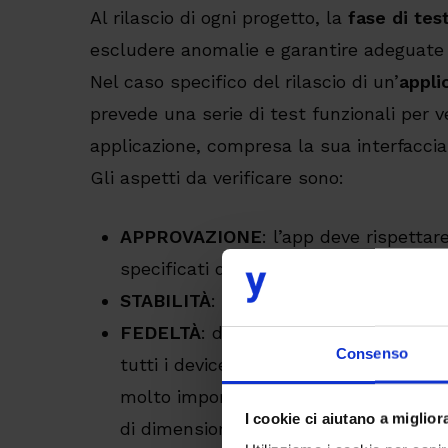
Al rilascio di ogni progetto, la
fase di tes
escludere anomalie e garantire adeguate 
Nel caso specifico del rilascio di un’
appli
prevede una serie di test funzionali per ve
applicazione, compresa la sua interfaccia
Gli aspetti da verificare sono:
APPROVAZIONE
: l’app deve rispettare
specificati dal cliente.
STABILITÀ
: non deve terminare in man
FEDELTÀ
: deve avere resa grafica coe
Consenso
tutti i device. Nell’ambito Android, la 
molto importante, dato l’elevato numer
I cookie ci aiutano a migliora
di dimensioni, versione di software e 