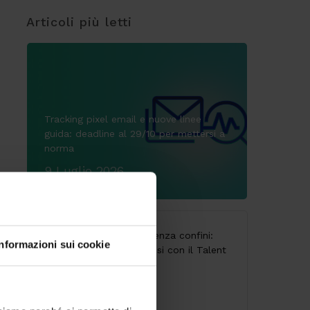
Articoli più letti
Tracking pixel email e nuove linee
guida: deadline al 29/10 per mettersi a
norma
9 Luglio 2026
CodyLab, formazione senza confini:
Informazioni sui cookie
Italia e Camerun connessi con il Talent
Accelerator Program
25 Giugno 2026