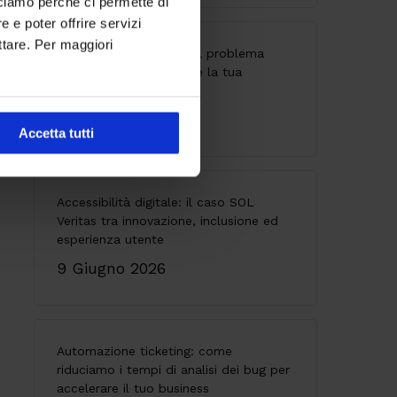
cciamo perché ci permette di
 e poter offrire servizi
ttare. Per maggiori
API senza governance: il problema
invisibile che indebolisce la tua
architettura
28 Maggio 2026
Accetta tutti
Accessibilità digitale: il caso SOL
Veritas tra innovazione, inclusione ed
esperienza utente
9 Giugno 2026
Automazione ticketing: come
riduciamo i tempi di analisi dei bug per
accelerare il tuo business