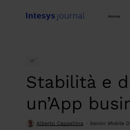
Skip
to
Home
main
content
IT
Stabilità e 
un’App busi
Alberto Cappellina
Senior Mobile D