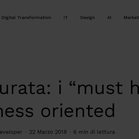
Digital Transformation
IT
Design
AI
Marke
durata: i “must 
ness oriented
eveloper
22 Marzo 2018
6 min di lettura