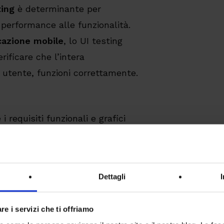
ting
è determinante per
performance alle funzionalità.
cazione mobile
, lo UI testing
rificare che l’intera
 utente, funzioni correttamente.
 i requisiti funzionali e grafici
iera improvvisa ed inaspettata.
rente – entro certi limiti – su
Dettagli
verifica dell’aspetto “fedeltà” è
o di device differenti in termini
re i servizi che ti offriamo
produttori su cui un’app viene