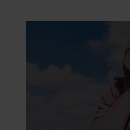
Premi invio per cercare o ESC per chiude