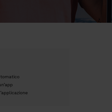
utomatico
 un’app
n’applicazione