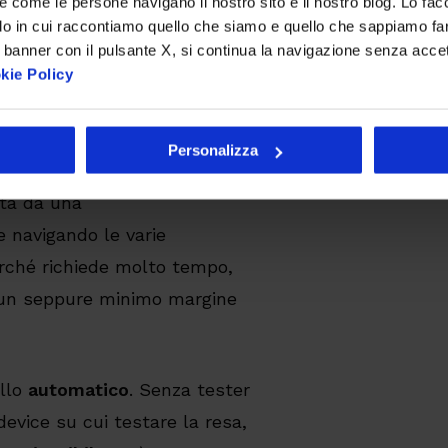
re come le persone navigano il nostro sito e il nostro blog. Lo fa
ire UI test su quanti più device
do in cui raccontiamo quello che siamo e quello che sappiamo fare
ione è meno affidabile di un
 banner con il pulsante X, si continua la navigazione senza acce
kie Policy
nti devono rimanere rispettati
Personalizza
ata da una
e navigando le varie
rché richiede molto tempo,
 un seppure minimo margine
ello
automatico
. Senza tester
evice su cui testare la resa,