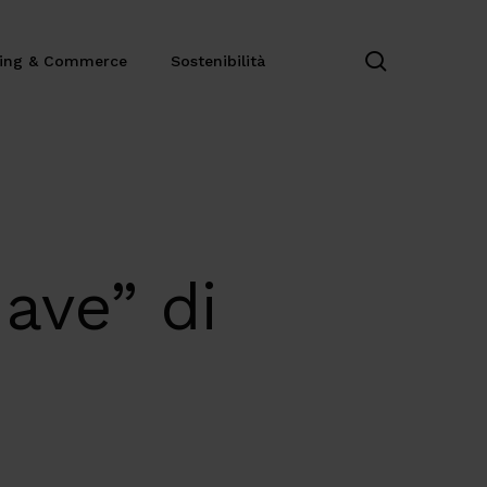
search
ting & Commerce
Sostenibilità
have” di