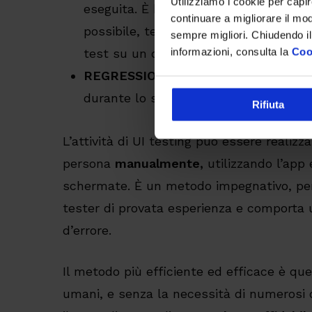
Utilizziamo i cookie per capi
eseguita. È buona pratica quindi esegu
continuare a migliorare il mo
possibile, tenendo conto che l’emulaz
sempre migliori. Chiudendo il
informazioni, consulta la
Coo
test su un dispositivo fisico.
REGRESSIONE
: tutti i punti precede
durante lo sviluppo.
Rifiuta
L’attività di UI testing può essere realizz
persona
manualmente,
utilizzando l’app 
schermate. È un metodo impegnativo, pe
tester di provata esperienza e comporta
d’errore.
Il metodo più efficiente ed efficace è qu
umani, e senza la necessità di numerosi d