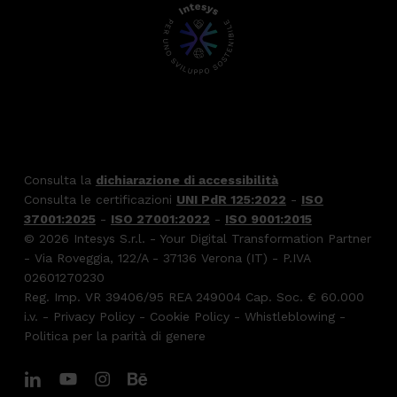
Consulta la
dichiarazione di accessibilità
Consulta le certificazioni
UNI PdR 125:2022
-
ISO
37001:2025
-
ISO 27001:2022
-
ISO 9001:2015
© 2026 Intesys S.r.l. - Your Digital Transformation Partner
- Via Roveggia, 122/A - 37136 Verona (IT) - P.IVA
02601270230
Reg. Imp. VR 39406/95 REA 249004 Cap. Soc. € 60.000
i.v. -
Privacy Policy
-
Cookie Policy
-
Whistleblowing
-
Politica per la parità di genere
linkedin
youtube
instagram
behance