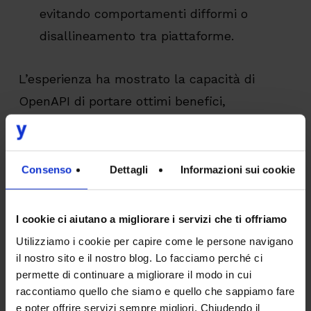
evitando comportamenti difformi o
disallineamento tra piattaforme.
L’esperienza ha mostrato la capacità di
OpenAPI di portare ottimi benefici,
rendendolo uno strumento efficace e
indispensabile nei nostri progetti mobile per
ottenere una
maggiore standardizzazione
Consenso
Dettagli
Informazioni sui cookie
dello sviluppo delle API
e per l’
aumento
della qualità del software
.
I cookie ci aiutano a migliorare i servizi che ti offriamo
Utilizziamo i cookie per capire come le persone navigano
il nostro sito e il nostro blog. Lo facciamo perché ci
permette di continuare a migliorare il modo in cui
Scopri di più sulle Architetture IT
raccontiamo quello che siamo e quello che sappiamo fare
basate sulle API
e poter offrire servizi sempre migliori. Chiudendo il