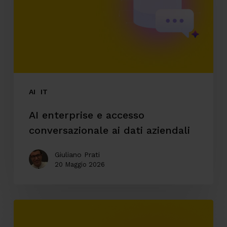
conversazionale
ai
dati
aziendali
AI
IT
AI enterprise e accesso
conversazionale ai dati aziendali
Giuliano Prati
20 Maggio 2026
Automazione
ticketing: