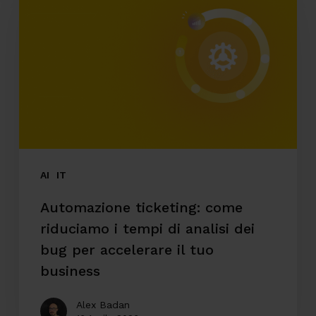
come
riduciamo
i
tempi
di
analisi
dei
bug
AI
IT
per
Automazione ticketing: come
accelerare
riduciamo i tempi di analisi dei
il
bug per accelerare il tuo
tuo
business
business
Alex Badan