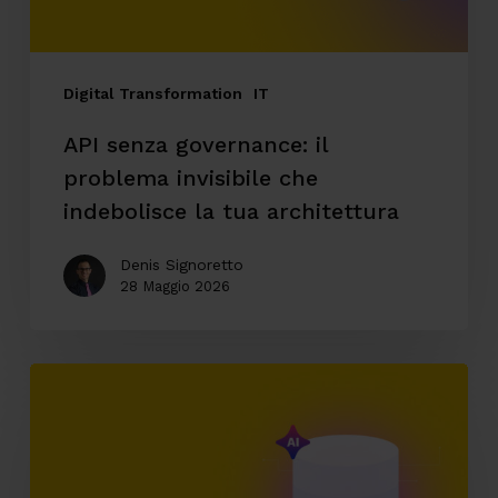
indebolisce
la
tua
Digital Transformation
IT
architettura
API senza governance: il
problema invisibile che
indebolisce la tua architettura
Denis Signoretto
28 Maggio 2026
AI
enterprise
e
accesso