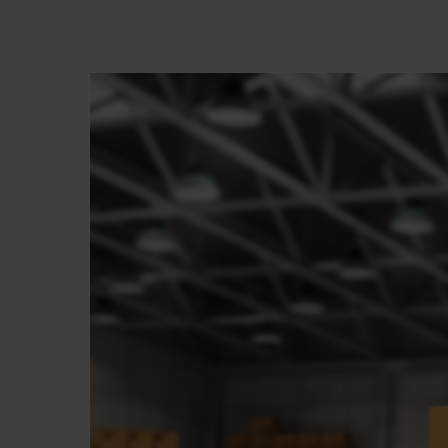
Premi invio per cercare o ESC per chiude