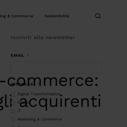
search
ting & Commerce
Sostenibilità
Iscriviti alla newsletter
EMAIL
*
 e-commerce:
INTERESSI
*
li acquirenti
Digital Transformation
Design
IT
Marketing & Commerce