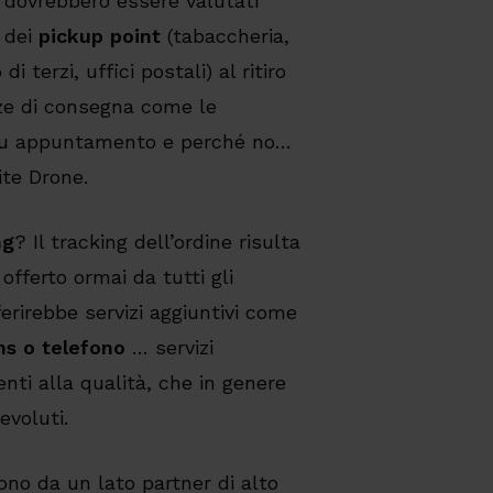
 dovrebbero essere valutati
o dei
pickup point
(tabaccheria,
i terzi, uffici postali) al ritiro
ze di consegna come le
 su appuntamento e perché no…
ite Drone.
ng
? Il tracking dell’ordine risulta
offerto ormai da tutti gli
ferirebbe servizi aggiuntivi come
ms o telefono
… servizi
nti alla qualità, che in genere
evoluti.
ono da un lato partner di alto