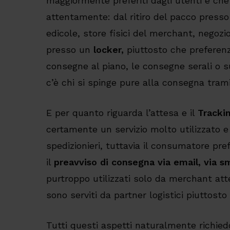
maggiormente preferiti dagli utenti e che
attentamente: dal ritiro del pacco press
edicole, store fisici del merchant, negozio d
presso un
locker,
piuttosto che preferen
consegne al piano, le consegne serali o
c’è chi si spinge pure alla consegna tram
E per quanto riguarda l’attesa e il
Tracki
certamente un servizio molto utilizzato e 
spedizionieri, tuttavia il consumatore pre
il
preavviso di consegna via email, via s
purtroppo utilizzati solo da merchant atte
sono serviti da partner logistici piuttosto 
Tutti questi aspetti naturalmente richied