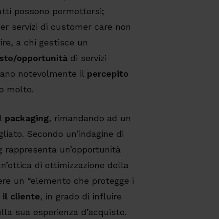
tutti possono permettersi;
er servizi di customer care non
ire, a chi gestisce un
sto/opportunità
di servizi
lzano notevolmente il
percepito
o molto.
el
packaging
, rimandando ad un
gliato. Secondo un’indagine di
g rappresenta un’opportunità
n’ottica di ottimizzazione della
ssere un “elemento che protegge i
il cliente
, in grado di influire
ulla sua esperienza d’acquisto.