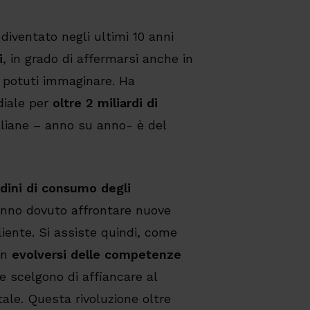
diventato negli ultimi 10 anni
i
, in grado di affermarsi anche in
 potuti immaginare. Ha
diale per
oltre 2 miliardi di
liane – anno su anno- è del
dini di consumo degli
nno dovuto affrontare nuove
liente. Si assiste quindi, come
un
evolversi delle competenze
he scelgono di affiancare al
tale. Questa rivoluzione oltre