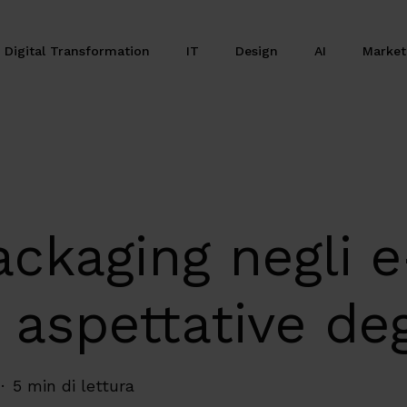
Digital Transformation
IT
Design
AI
Marke
Packaging negli
aspettative deg
5 min di lettura