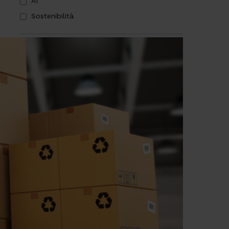
AI
Sostenibilità
PRIVACY
*
Sottoscrivo la
Privacy Policy
.
*
CAPTCHA
Verifica di essere un umano
Articoli più letti