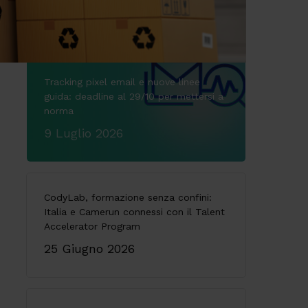
Tracking pixel email e nuove linee
guida: deadline al 29/10 per mettersi a
norma
9 Luglio 2026
CodyLab, formazione senza confini:
Italia e Camerun connessi con il Talent
Accelerator Program
25 Giugno 2026