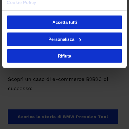
Cookie Policy
verso la
governance diretta del
modello
B2B2C
, in cui è l’azienda madre che detiene il
Accetta tutti
controllo dell’intero processo, del
comportamento dei propri partner e del
Personalizza
proprio brand: un sistema che può essere
realizzato per esempio investendo in una
Rifiuta
piattaforma branded di e-commerce
.
Scopri un caso di e-commerce B2B2C di
successo:
Scarica la storia di BMW Presales Tool