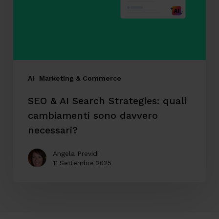
Strategies:
quali
cambiamenti
sono
davvero
necessari?
AI
Marketing & Commerce
SEO & AI Search Strategies: quali
cambiamenti sono davvero
necessari?
Angela Previdi
11 Settembre 2025