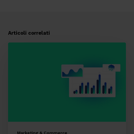
Articoli correlati
CRM
e
Search
Experience:
la
nuova
spinta
dalla
GEO
Marketing & Commerce