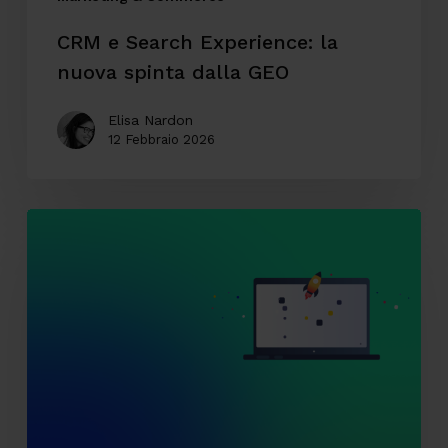
CRM e Search Experience: la
nuova spinta dalla GEO
Elisa Nardon
12 Febbraio 2026
AI
Mode
arriva
in
Italia:
verso
una
nuova