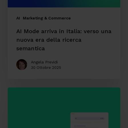
era
della
AI
Marketing & Commerce
ricerca
AI Mode arriva in Italia: verso una
semantica
nuova era della ricerca
semantica
Angela Previdi
30 Ottobre 2025
SEO
&
AI
Search