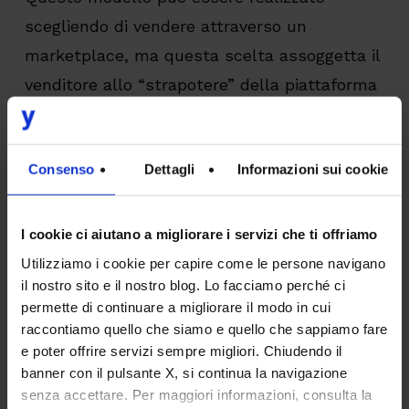
scegliendo di vendere attraverso un
marketplace, ma questa scelta assoggetta il
venditore allo “strapotere” della piattaforma
scelta e lo costringe ad avere un minore
controllo sulla rete: dati, insight e
Consenso
Dettagli
Informazioni sui cookie
preferenze dei clienti finali
rimangono in
mano al marketplace e non sono disponibili
per l’azienda al fine di conoscere meglio il
I cookie ci aiutano a migliorare i servizi che ti offriamo
proprio target, privandola di informazioni
Utilizziamo i cookie per capire come le persone navigano
il nostro sito e il nostro blog. Lo facciamo perché ci
chiave per migliorare le proprie performance
permette di continuare a migliorare il modo in cui
di vendita e la
coerenza del brand
.
raccontiamo quello che siamo e quello che sappiamo fare
e poter offrire servizi sempre migliori. Chiudendo il
Cosa fare per prevenire questa situazione? Il
banner con il pulsante X, si continua la navigazione
senza accettare. Per maggiori informazioni, consulta la
futuro porta le reti di vendita e-commerce