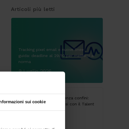
Articoli più letti
Tracking pixel email e nuove linee
guida: deadline al 29/10 per mettersi a
norma
9 Luglio 2026
CodyLab, formazione senza confini:
Informazioni sui cookie
Italia e Camerun connessi con il Talent
Accelerator Program
25 Giugno 2026