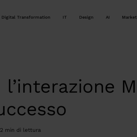
Digital Transformation
IT
Design
AI
Marke
’interazione Mo
successo
2 min di lettura