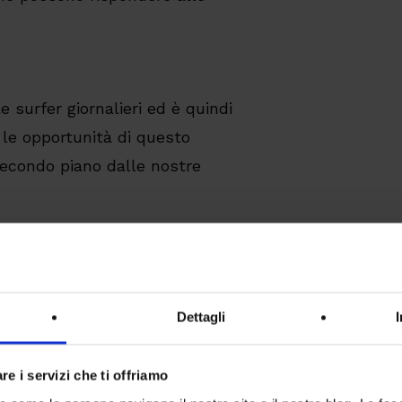
e surfer giornalieri ed è quindi
le opportunità di questo
econdo piano dalle nostre
e a fornirci eventuali feedback in
oci a
ecom@intesys.it
: con il
migliorare questo documento.
Dettagli
n d’ora a tutti coloro che
re i servizi che ti offriamo