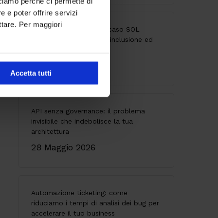
cciamo perché ci permette di
 e poter offrire servizi
ttare. Per maggiori
Accessibilità digitale: il caso SOL
Veritas tra innovazione, inclusione ed
esperienza utente
9 Giugno 2026
Accetta tutti
API senza governance: il problema
invisibile che indebolisce la tua
architettura
28 Maggio 2026
Automazione ticketing: come
riduciamo i tempi di analisi dei bug per
accelerare il tuo business