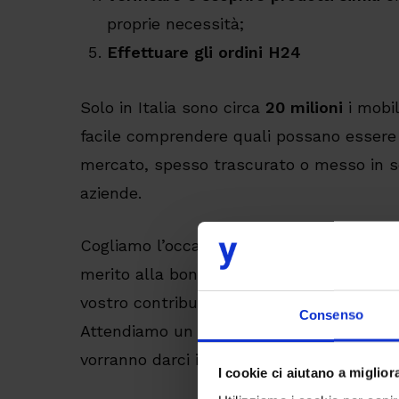
proprie necessità;
Effettuare gli ordini H24
Solo in Italia sono circa
20 milioni
i mobil
facile comprendere quali possano essere 
mercato, spesso trascurato o messo in s
aziende.
Cogliamo l’occasione per invitare il lettor
merito alla bontà del contenuto scrivend
vostro contributo potremo continuare a 
Consenso
Attendiamo un vostro feedback e grazie fi
vorranno darci il loro apporto!
I cookie ci aiutano a migliora