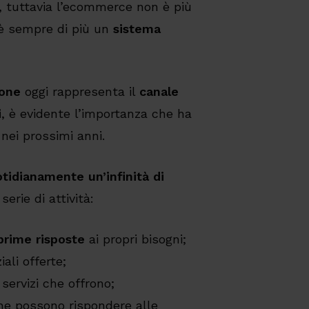
e, tuttavia l’ecommerce non è più
 è sempre di più un
sistema
one
oggi rappresenta il
canale
i
, è evidente l’importanza che ha
ei prossimi anni.
tidianamente un’infinità di
serie di attività:
prime risposte
ai propri bisogni;
ali offerte;
 servizi che offrono;
e possono rispondere alle