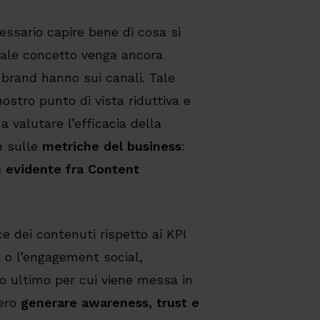
ssario capire bene di cosa si
 tale concetto venga ancora
 brand hanno sui canali. Tale
nostro punto di vista riduttiva e
a valutare l’efficacia della
 sulle
metriche del business
:
ù evidente fra Content
e dei contenuti rispetto ai KPI
a o l’engagement social,
o ultimo per cui viene messa in
vero
generare awareness, trust e