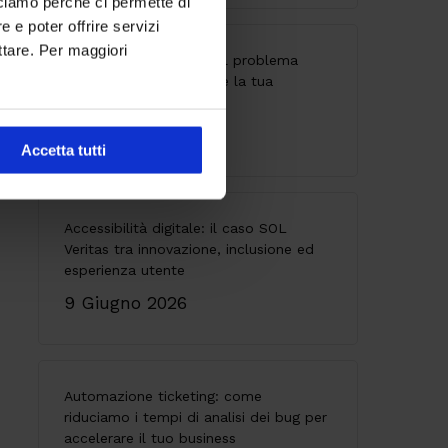
cciamo perché ci permette di
 e poter offrire servizi
ttare. Per maggiori
API senza governance: il problema
invisibile che indebolisce la tua
architettura
28 Maggio 2026
Accetta tutti
Accessibilità digitale: il caso SOL
Veritas tra innovazione, inclusione ed
esperienza utente
9 Giugno 2026
Automazione ticketing: come
riduciamo i tempi di analisi dei bug per
accelerare il tuo business