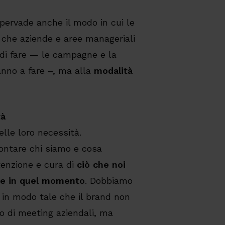
pervade anche il modo in cui le
 che aziende e aree manageriali
di fare — le campagne e la
ranno a fare –, ma alla
modalità
tà
elle loro necessità.
contare chi siamo e cosa
tenzione e cura di
ciò che noi
nte in quel momento
. Dobbiamo
, in modo tale che il brand non
no di meeting aziendali, ma