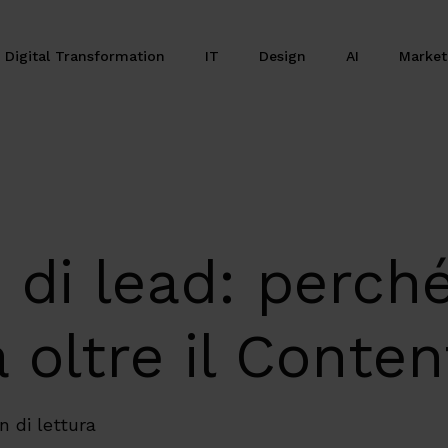
Digital Transformation
IT
Design
AI
Marke
 di lead: perché
 oltre il Conte
n di lettura