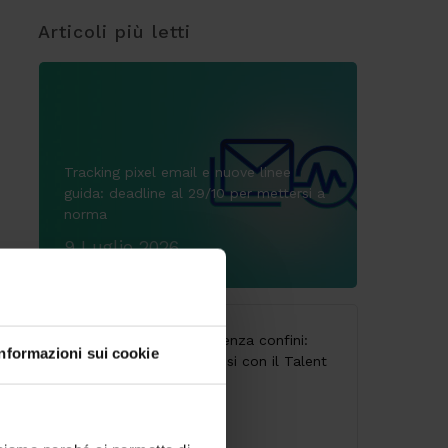
Articoli più letti
Tracking pixel email e nuove linee
guida: deadline al 29/10 per mettersi a
norma
9 Luglio 2026
CodyLab, formazione senza confini:
Informazioni sui cookie
Italia e Camerun connessi con il Talent
Accelerator Program
25 Giugno 2026