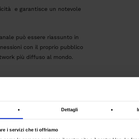
licità e garantisce un notevole
canale può essere riassunto in
nnessioni con il proprio pubblico
twork più diffuso al mondo.
a Facebook
 pagina Facebook.
Dettagli
i di base, tra cui la descrizione
re i servizi che ti offriamo
 riferimento e le foto profilo e di