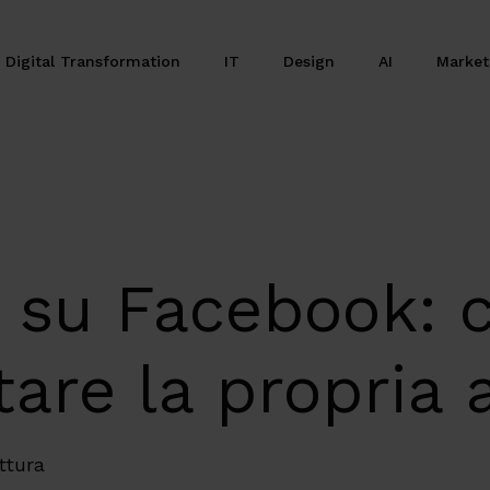
Digital Transformation
IT
Design
AI
Marke
i su Facebook: 
are la propria 
ttura