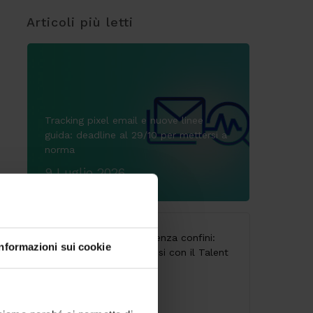
Articoli più letti
Tracking pixel email e nuove linee
guida: deadline al 29/10 per mettersi a
norma
9 Luglio 2026
CodyLab, formazione senza confini:
Informazioni sui cookie
Italia e Camerun connessi con il Talent
Accelerator Program
25 Giugno 2026