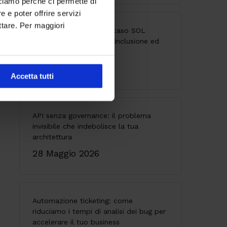
cciamo perché ci permette di
 e poter offrire servizi
ttare. Per maggiori
Accessibilità digitale: il caso SOL
Veritas tra innovazione, inclusione ed
esperienza utente
9 Giugno 2026
Accetta tutti
API senza governance: il problema
invisibile che indebolisce la tua
architettura
28 Maggio 2026
Automazione ticketing: come
riduciamo i tempi di analisi dei bug per
accelerare il tuo business