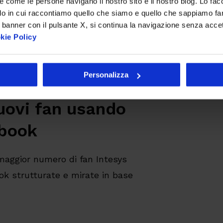
re come le persone navigano il nostro sito e il nostro blog. Lo fa
do in cui raccontiamo quello che siamo e quello che sappiamo fare
 banner con il pulsante X, si continua la navigazione senza acce
kie Policy
ce” sulla pagina sarà
zzo web.
Personalizza
uovi fan usando
ebook
 maggior numero di fan Intesys
k strutturate e mirate in base