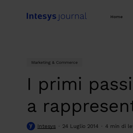
Skip
to
Home
main
content
Marketing & Commerce
I primi pass
a rappresent
Intesys
24 Luglio 2014
4 min di le