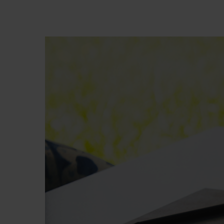
Premi invio per cercare o ESC per chiude