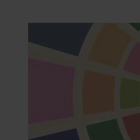
Premi invio per cercare o ESC per chiude