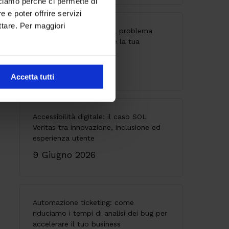
cciamo perché ci permette di
 e poter offrire servizi
ttare. Per maggiori
API senza governance: il problema
invisibile che indebolisce la tua
architettura
28 Maggio 2026
Accetta tutti
Accessibilità digitale: il caso SOL
Veritas tra innovazione, inclusione ed
esperienza utente
9 Giugno 2026
Automazione ticketing: come
riduciamo i tempi di analisi dei bug per
accelerare il tuo business