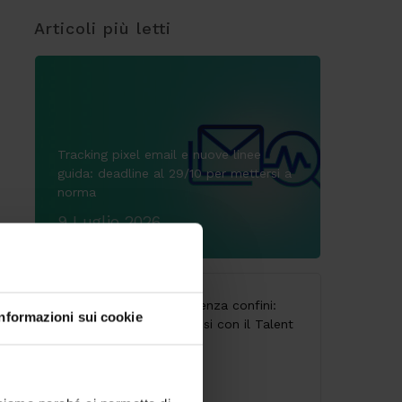
Articoli più letti
Tracking pixel email e nuove linee
guida: deadline al 29/10 per mettersi a
norma
9 Luglio 2026
CodyLab, formazione senza confini:
Informazioni sui cookie
Italia e Camerun connessi con il Talent
Accelerator Program
25 Giugno 2026