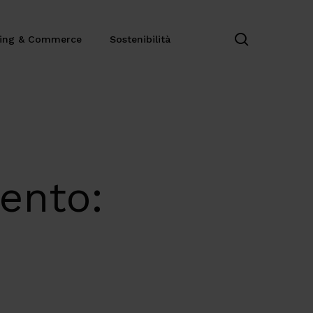
search
ting & Commerce
Sostenibilità
ento: