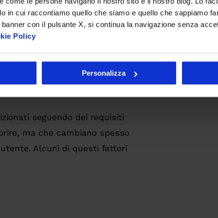
re come le persone navigano il nostro sito e il nostro blog. Lo fa
do in cui raccontiamo quello che siamo e quello che sappiamo fare
ttenimento di questo risultato:
 banner con il pulsante X, si continua la navigazione senza acce
kie Policy
one e
Personalizza
izionati seguendo dei requisiti
oprire, ma che cambiano spesso
utente. Alcuni di questi fattori