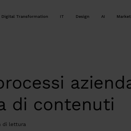
Digital Transformation
IT
Design
AI
Marke
 processi aziend
a di contenuti
 di lettura