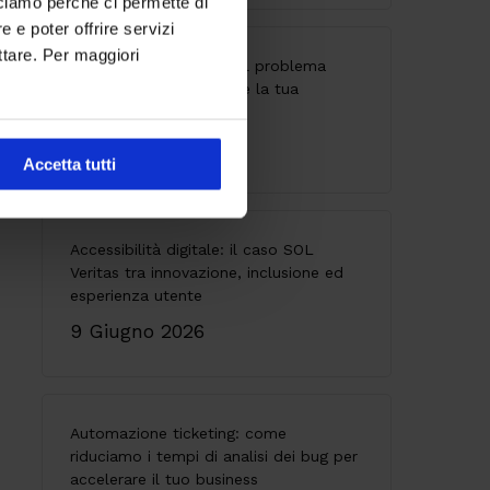
cciamo perché ci permette di
 e poter offrire servizi
ttare. Per maggiori
API senza governance: il problema
invisibile che indebolisce la tua
architettura
28 Maggio 2026
Accetta tutti
Accessibilità digitale: il caso SOL
Veritas tra innovazione, inclusione ed
esperienza utente
9 Giugno 2026
Automazione ticketing: come
riduciamo i tempi di analisi dei bug per
accelerare il tuo business