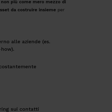
 non più come mero mezzo di
sset da costruire insieme
per
erno alle aziende (es.
-how).
 costantemente
ing sui contatti