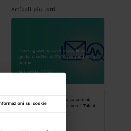
Articoli più letti
Tracking pixel email e nuove linee
guida: deadline al 29/10 per mettersi a
norma
9 Luglio 2026
CodyLab, formazione senza confini:
Informazioni sui cookie
Italia e Camerun connessi con il Talent
Accelerator Program
25 Giugno 2026