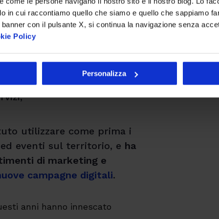
re come le persone navigano il nostro sito e il nostro blog. Lo fa
 più referenti
in loco
–
si
è
do in cui raccontiamo quello che siamo e quello che sappiamo fare
i reperimento delle
 banner con il pulsante X, si continua la navigazione senza acce
i dati tecnici o chiamando il
kie Policy
Personalizza
are con nuovi
mindset
di
vizi;
uto utilizzare come prima i
 ed eventi sul territorio, e
ha
rtimenti di marketing e
nuove campagne digitali
.
uesti anni hanno innescato