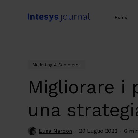
Skip
to
Home
main
content
Marketing & Commerce
Migliorare i
una strategi
Elisa Nardon
20 Luglio 2022
6 min