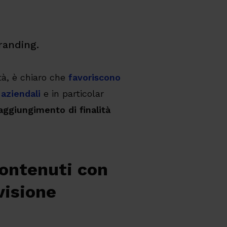
randing.
tà, è chiaro che
favoriscono
 aziendali
e in particolar
raggiungimento di finalità
contenuti con
visione