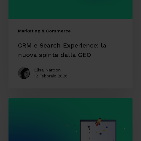
spinta
dalla
GEO
Marketing & Commerce
CRM e Search Experience: la
nuova spinta dalla GEO
Elisa Nardon
12 Febbraio 2026
AI
Mode
arriva
in