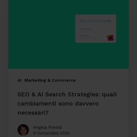
&
AI
Search
Strategies:
quali
cambiamenti
sono
davvero
necessari?
AI
Marketing & Commerce
SEO & AI Search Strategies: quali
cambiamenti sono davvero
necessari?
Angela Previdi
11 Settembre 2025