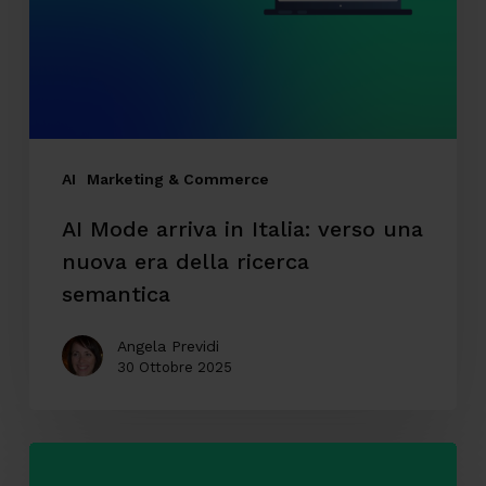
Italia:
verso
una
nuova
era
della
AI
Marketing & Commerce
ricerca
AI Mode arriva in Italia: verso una
semantica
nuova era della ricerca
semantica
Angela Previdi
30 Ottobre 2025
SEO