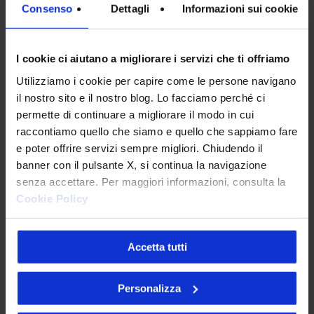
Consenso
Dettagli
Informazioni sui cookie
I cookie ci aiutano a migliorare i servizi che ti offriamo
INTERESSI
*
Utilizziamo i cookie per capire come le persone navigano
Digital Transformation
il nostro sito e il nostro blog. Lo facciamo perché ci
permette di continuare a migliorare il modo in cui
Design
raccontiamo quello che siamo e quello che sappiamo fare
e poter offrire servizi sempre migliori. Chiudendo il
IT
banner con il pulsante X, si continua la navigazione
senza accettare. Per maggiori informazioni, consulta la
Marketing & Commerce
Cookie Policy
AI
Accetta tutti
Sostenibilità
Personalizza
PRIVACY
*
Sottoscrivo la
Privacy Policy
.
*