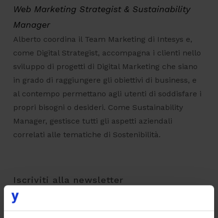
Web Marketing Strategist & Sustainability
Manager
Alberto coordina il Team Marketing di Intesys e,
come Digital Strategist, accompagna i clienti nello
sviluppo di progetti di Digital Marketing che siano
in grado di raggiungere gli obiettivi di business, e
al contempo permettano agli utenti di soddisfare i
propri bisogni o desideri. Come Sustainability
Manager, gestisce tutti gli aspetti aziendali
correlati alle tematiche di Sostenibilità.
Iscriviti alla newsletter
EMAIL
*