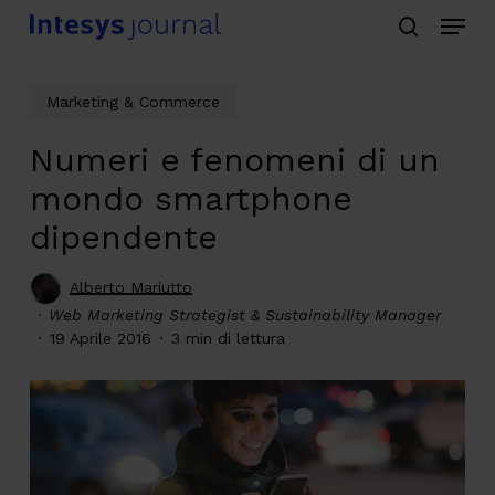
Menu
Skip
search
to
main
Marketing & Commerce
content
Numeri e fenomeni di un
mondo smartphone
dipendente
Alberto Mariutto
Web Marketing Strategist & Sustainability Manager
19 Aprile 2016
3 min di lettura