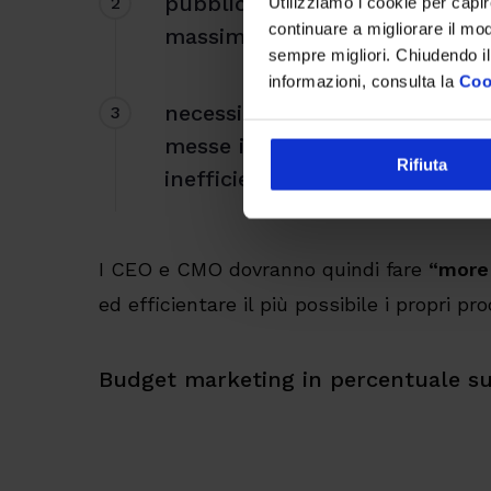
pubblico multicanale difficile
Utilizziamo i cookie per capi
2
continuare a migliorare il mo
massima efficacia;
sempre migliori. Chiudendo il
informazioni, consulta la
Coo
necessità di capire nel breve p
3
messe in campo portano risult
Rifiuta
inefficienze.
I CEO e CMO dovranno quindi fare
“more 
ed efficientare il più possibile i propri pro
Budget marketing in percentuale sui 