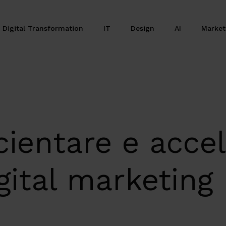
Digital Transformation
IT
Design
AI
Marke
cientare e accel
igital marketing 