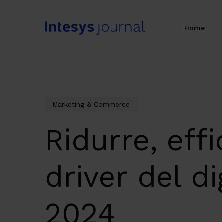
Skip
to
Home
main
content
Marketing & Commerce
Ridurre, effi
driver del d
2024