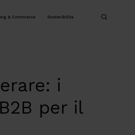
search
ting & Commerce
Sostenibilità
erare: i
B2B per il