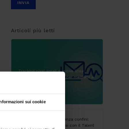
Articoli più letti
Tracking pixel email e nuove linee
guida: deadline al 29/10 per mettersi a
norma
9 Luglio 2026
Informazioni sui cookie
CodyLab, formazione senza confini:
Italia e Camerun connessi con il Talent