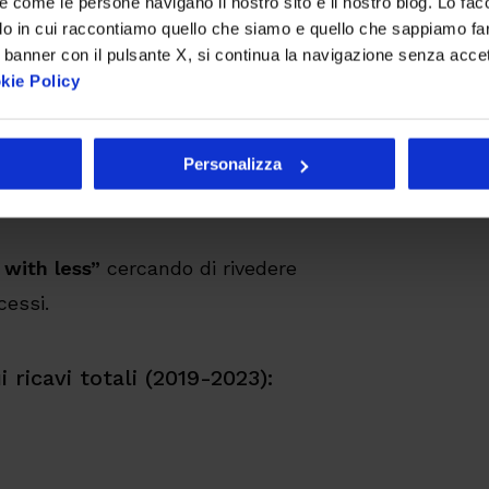
 da intercettare con la
re come le persone navigano il nostro sito e il nostro blog. Lo fa
do in cui raccontiamo quello che siamo e quello che sappiamo fare
 banner con il pulsante X, si continua la navigazione senza acce
kie Policy
eriodo se le iniziative
ati per evitare spreco e
Personalizza
with less”
cercando di rivedere
cessi.
ricavi totali (2019-2023):