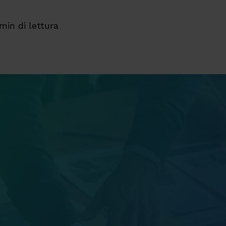
min di lettura
re