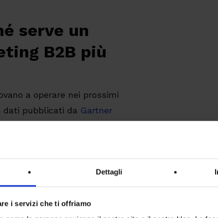
hé serve un
eting B2B più
trovano a operare nei prossimi
 dati pubblicati da
Gartner
ituazione congiunturale del
tà ed incertezza dovuta a
Dettagli
re i servizi che ti offriamo