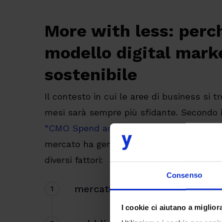
More with less: perc
modello digital mark
sostenibile
Il contesto in cui le aree di business si 
mesi sarà sempre più sfidante. Secondo i
“CMO Spend and Strategy Survey”
, la s
mercato ha generato un clima di precarie
diversi fattori:
Consenso
mercati contratti;
1
I cookie ci aiutano a migliora