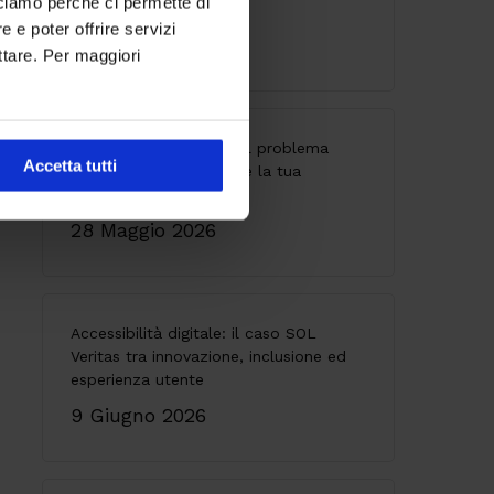
cciamo perché ci permette di
Accelerator Program
 e poter offrire servizi
25 Giugno 2026
ttare. Per maggiori
API senza governance: il problema
Accetta tutti
invisibile che indebolisce la tua
architettura
28 Maggio 2026
Accessibilità digitale: il caso SOL
Veritas tra innovazione, inclusione ed
esperienza utente
9 Giugno 2026