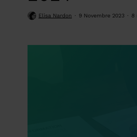
Elisa Nardon
9 Novembre 2023
8 
Premi invio per cercare o ESC per chiude