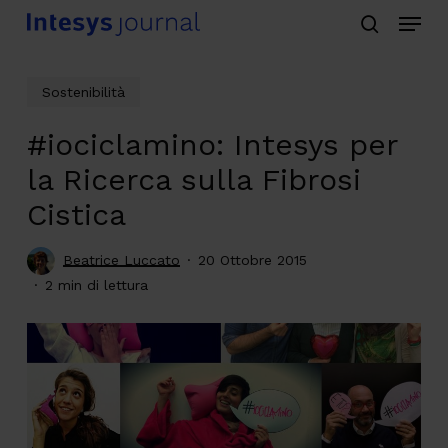
Menu
Skip
search
to
main
Sostenibilità
content
#iociclamino: Intesys per
la Ricerca sulla Fibrosi
Cistica
Beatrice Luccato
20 Ottobre 2015
2 min di lettura