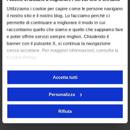
Camerun connessi con il Talent Accelerator
Program
Utilizziamo i cookie per capire come le persone navigano
il nostro sito e il nostro blog. Lo facciamo perché ci
25 Giugno 2026
permette di continuare a migliorare il modo in cui
raccontiamo quello che siamo e quello che sappiamo fare
e poter offrire servizi sempre migliori. Chiudendo il
banner con il pulsante X, si continua la navigazione
API senza governance: il problema invisibile che
senza accettare. Per maggiori informazioni, consulta la
indebolisce la tua architettura
Cookie Policy
28 Maggio 2026
Accetta tutti
Accessibilità digitale: il caso SOL Veritas tra
Personalizza
innovazione, inclusione ed esperienza utente
9 Giugno 2026
Rifiuta