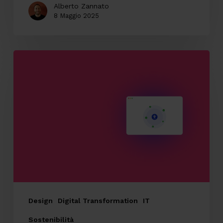
Alberto Zannato
8 Maggio 2025
Il
valore
dell’accessibilità
digitale
e
perché
integrarla
in
ogni
progetto
Design
Digital Transformation
IT
Sostenibilità