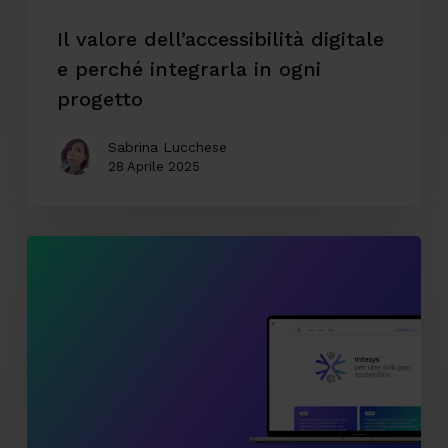
Il valore dell’accessibilità digitale
e perché integrarla in ogni
progetto
Sabrina Lucchese
28 Aprile 2025
Comunicare
la
sostenibilità
come
valore
strategico:
il