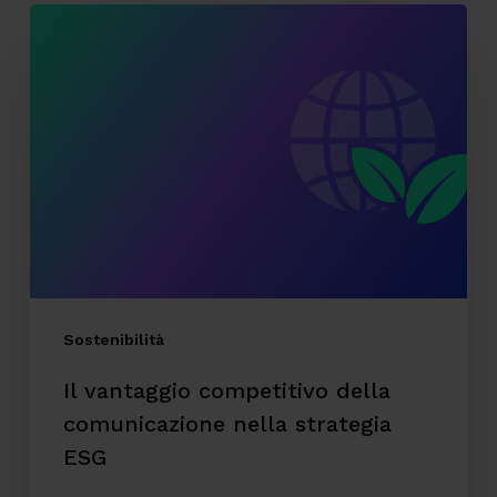
Il
vantaggio
competitivo
della
comunicazione
nella
strategia
ESG
Sostenibilità
Il vantaggio competitivo della
comunicazione nella strategia
ESG