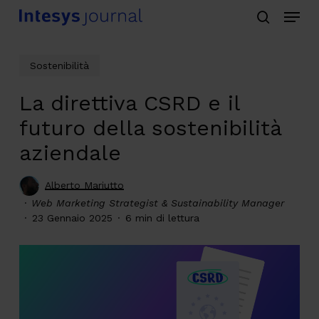
Menu
Skip
search
to
main
Sostenibilità
content
La direttiva CSRD e il
futuro della sostenibilità
aziendale
Alberto Mariutto
Web Marketing Strategist & Sustainability Manager
23 Gennaio 2025
6 min di lettura