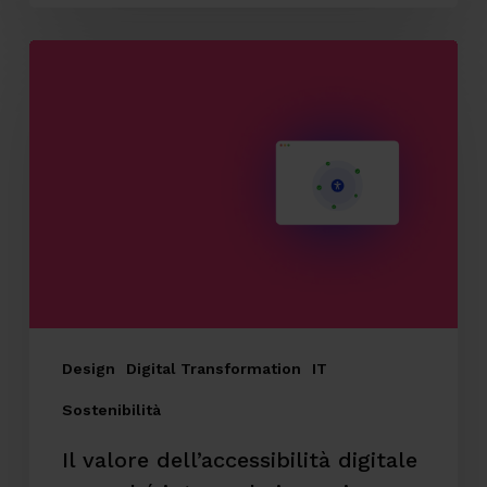
Il
valore
dell’accessibilità
digitale
e
perché
integrarla
in
ogni
progetto
Design
Digital Transformation
IT
Sostenibilità
Il valore dell’accessibilità digitale