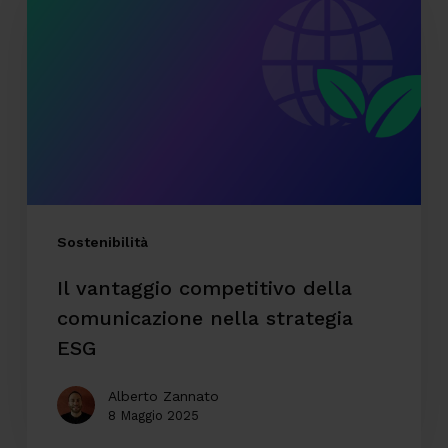
competitivo
della
comunicazione
nella
strategia
ESG
Sostenibilità
Il vantaggio competitivo della
comunicazione nella strategia
ESG
Alberto Zannato
8 Maggio 2025