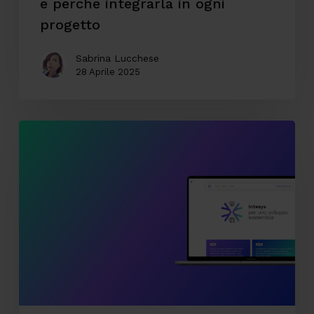
e perché integrarla in ogni
progetto
Sabrina Lucchese
28 Aprile 2025
Comunicare
la
sostenibilità
come
valore
strategico:
il
nostro
percorso