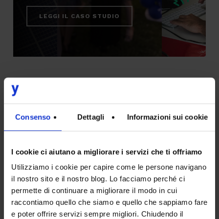
LEGGI IL CASO STUDIO
L’importanza di comunicare il
posizionamento di sostenibilità e
la nostra esperienza
Consenso
Dettagli
Informazioni sui cookie
Per quanto riguarda Intesys, abbiamo
intrapreso un impegnativo
percorso di analisi
I cookie ci aiutano a migliorare i servizi che ti offriamo
e progettazione
, che ha coinvolto svariati
Utilizziamo i cookie per capire come le persone navigano
nostri team (in particolare Marketing e
il nostro sito e il nostro blog. Lo facciamo perché ci
permette di continuare a migliorare il modo in cui
Design, ma anche i nostri soci), per riuscire a
raccontiamo quello che siamo e quello che sappiamo fare
comunicare il nostro posizionamento di
e poter offrire servizi sempre migliori. Chiudendo il