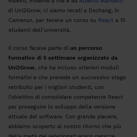
Ribeiro, insieme a me e ad
Alberto Mandelli
di Uni2Grow, ci siamo recati a Dschang, in
Camerun, per tenere un corso su
React
a 15
studenti dell’università.
Il corso faceva parte di
un percorso
formativo di 5 settimane organizzato da
Uni2Grow
, che ha incluso ulteriori moduli
formativi e che prevede un successivo stage
retribuito per i migliori studenti, con
l’obiettivo di consolidare competenze React
per proseguire lo sviluppo della versione
attuale del software. Con grande piacere,
abbiamo scoperto al nostro ritorno che più
della metà dei selezionati erano ragazze,