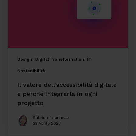
digitale
e
perché
integrarla
in
ogni
progetto
Design
Digital Transformation
IT
Sostenibilità
Il valore dell’accessibilità digitale
e perché integrarla in ogni
progetto
Sabrina Lucchese
28 Aprile 2025