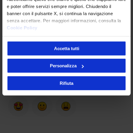
L’INFORMATICA CHE AIUTA
e poter offrire servizi sempre migliori. Chiudendo il
banner con il pulsante X, si continua la navigazione
senza accettare. Per maggiori informazioni, consulta la
Sostieni Open Hospital
Cookie Policy
DONA ORA
Accetta tutti
Personalizza
Cosa ne pensi dell'articolo?
Rifiuta