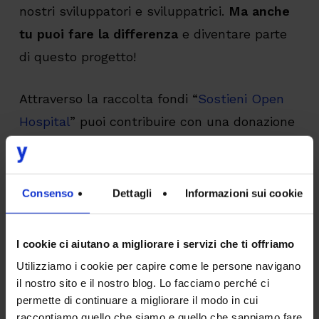
nostri sviluppatori e sviluppatrici.
Ma anche
tu puoi fare la differenza
e diventare parte
di questo progetto!
Attraverso la raccolta fondi “
Sostieni Open
Hospital
” puoi contribuire con una donazione
per far crescere le competenze degli
sviluppatori e sviluppatrici camerunensi e
aiutare il software a raggiungere sempre più
Consenso
Dettagli
Informazioni sui cookie
ospedali e persone. Dona ora!
I cookie ci aiutano a migliorare i servizi che ti offriamo
Utilizziamo i cookie per capire come le persone navigano
il nostro sito e il nostro blog. Lo facciamo perché ci
permette di continuare a migliorare il modo in cui
raccontiamo quello che siamo e quello che sappiamo fare