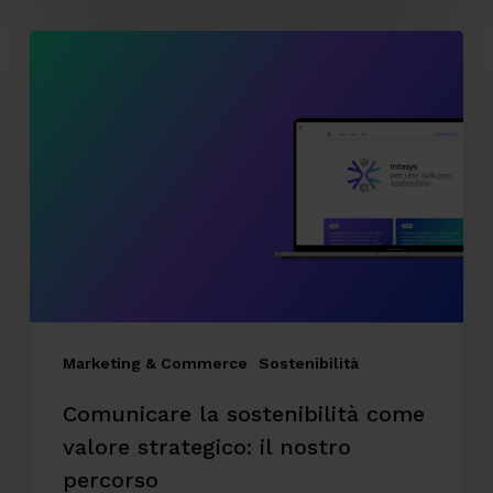
Comunicare
la
sostenibilità
come
valore
strategico:
il
nostro
percorso
Marketing & Commerce
Sostenibilità
Comunicare la sostenibilità come
valore strategico: il nostro
percorso