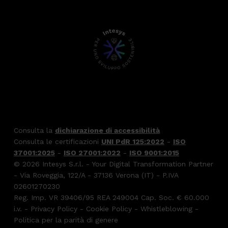
Consulta la
dichiarazione di accessibilità
Consulta le certificazioni
UNI PdR 125:2022
-
ISO
37001:2025
-
ISO 27001:2022
-
ISO 9001:2015
© 2026 Intesys S.r.l. - Your Digital Transformation Partner
- Via Roveggia, 122/A - 37136 Verona (IT) - P.IVA
02601270230
Reg. Imp. VR 39406/95 REA 249004 Cap. Soc. € 60.000
i.v. -
Privacy Policy
-
Cookie Policy
-
Whistleblowing
-
Politica per la parità di genere