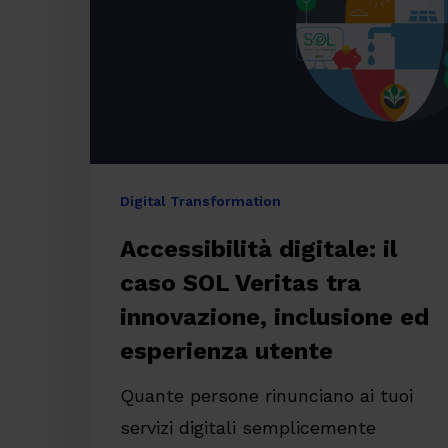
SOL
Veritas
tra
innovazione,
inclusione
ed
Premi invio per cercare o ESC per chiude
Digital Transformation
esperienza
Accessibilità digitale: il
utente
caso SOL Veritas tra
innovazione, inclusione ed
esperienza utente
Quante persone rinunciano ai tuoi
servizi digitali semplicemente