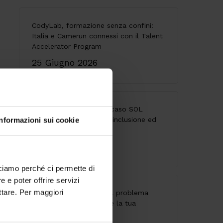
CodyLab, formazione senza confini:
Italia e Camerun connessi con il Talent
Accelerator Program
25 Giugno 2026
Accessibilità digitale: il caso SOL
Veritas tra innovazione, inclusione ed
Informazioni sui cookie
esperienza utente
9 Giugno 2026
cciamo perché ci permette di
 e poter offrire servizi
ttare. Per maggiori
API senza governance: il problema
invisibile che indebolisce la tua
architettura