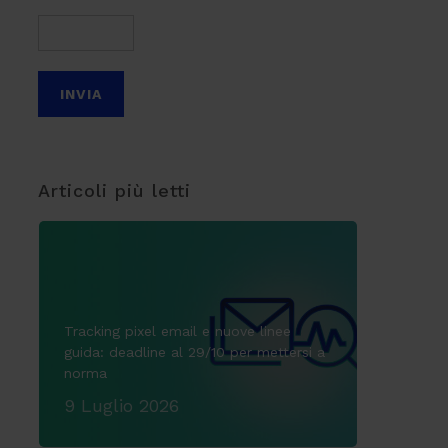
Articoli più letti
Tracking pixel email e nuove linee
guida: deadline al 29/10 per mettersi a
norma
9 Luglio 2026