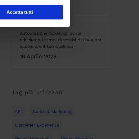
28 Maggio 2026
Accetta tutti
Automazione ticketing: come
riduciamo i tempi di analisi dei bug per
accelerare il tuo business
16 Aprile 2026
Tag più utilizzati
API
Content Marketing
Customer Experience
Digital Marketing
Digital Strategy