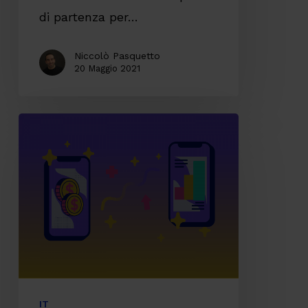
di partenza per…
Niccolò Pasquetto
20 Maggio 2021
Mobile
first:
il
punto
di
partenza
verso
un’API
Platform
IT