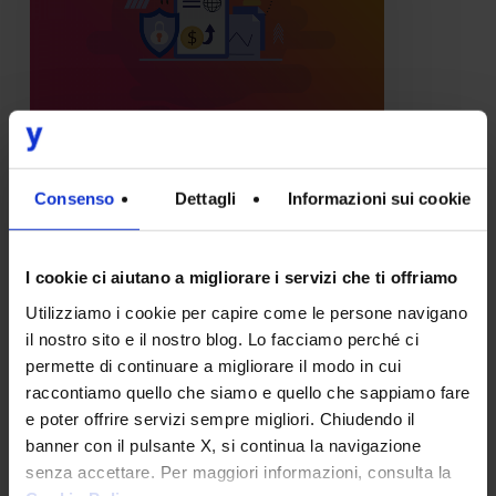
IT
a
prova
di
futuro
IT
Consenso
Dettagli
Informazioni sui cookie
Architetture Evolutive, la
soluzione IT a prova di futuro
I cookie ci aiutano a migliorare i servizi che ti offriamo
La trasformazione digitale cui
Utilizziamo i cookie per capire come le persone navigano
stiamo assistendo ha
il nostro sito e il nostro blog. Lo facciamo perché ci
permette di continuare a migliorare il modo in cui
provocato una forte
raccontiamo quello che siamo e quello che sappiamo fare
accelerazione di tutti i
e poter offrire servizi sempre migliori. Chiudendo il
processi…
banner con il pulsante X, si continua la navigazione
senza accettare. Per maggiori informazioni, consulta la