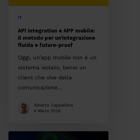
per
un’integrazione
IT
fluida
API integration e APP mobile:
e
il metodo per un’integrazione
fluida e future-proof
future-
proof
Oggi, un’app mobile non è un
sistema isolato, bensì un
client che vive della
comunicazione…
Alberto Cappellina
4 Marzo 2026
La