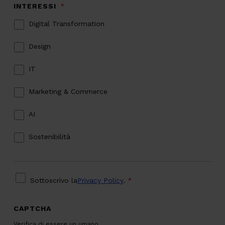
INTERESSI
*
Digital Transformation
Design
IT
Marketing & Commerce
AI
Sostenibilità
PRIVACY
*
Sottoscrivo la
Privacy Policy
.
*
CAPTCHA
Verifica di essere un umano