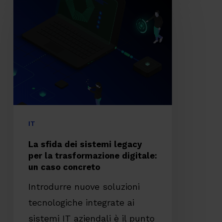
sfida
dei
sistemi
legacy
per
la
trasformazione
digitale:
IT
un
La sfida dei sistemi legacy
caso
per la trasformazione digitale:
un caso concreto
concreto
Introdurre nuove soluzioni
tecnologiche integrate ai
sistemi IT aziendali è il punto