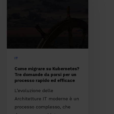
su
Kubernetes?
Tre
domande
da
porsi
per
IT
un
Come migrare su Kubernetes?
processo
Tre domande da porsi per un
processo rapido ed efficace
rapido
ed
L’evoluzione delle
efficace
Architetture IT moderne è un
processo complesso, che