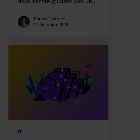
deve essere guidato con un…
Enrico Costanzi
10 Dicembre 2020
API
Platform
Governance
per
gestire
l’evoluzione
delle
Architetture
IT
IT