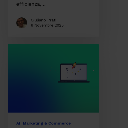
efficienza,…
Giuliano Prati
6 Novembre 2025
AI
Mode
arriva
in
Italia:
verso
una
nuova
era
AI
Marketing & Commerce