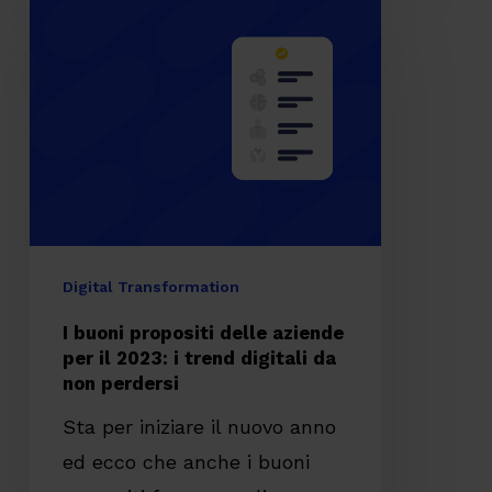
buoni
propositi
delle
aziende
per
il
2023:
i
Digital Transformation
trend
I buoni propositi delle aziende
digitali
per il 2023: i trend digitali da
non perdersi
da
non
Sta per iniziare il nuovo anno
perdersi
ed ecco che anche i buoni