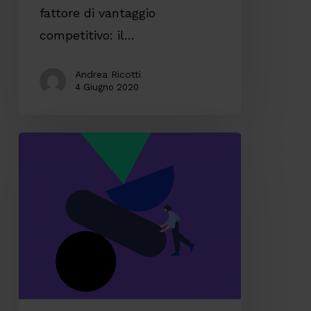
fattore di vantaggio
competitivo: il…
Andrea Ricotti
4 Giugno 2020
Migliorare
le
performance
del
Customer
Service
partendo
dalla