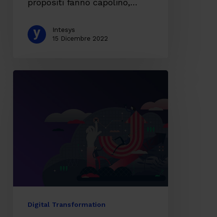
propositi fanno capolino,…
Intesys
15 Dicembre 2022
I
trend
IT
per
il
2022:
cosa
devono
sapere
Digital Transformation
le