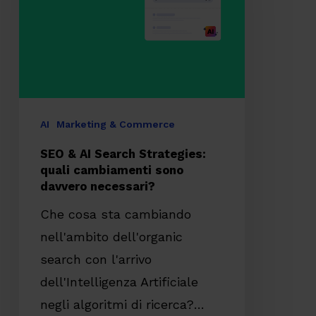
Search
Strategies:
quali
cambiamenti
sono
davvero
AI
Marketing & Commerce
necessari?
SEO & AI Search Strategies:
quali cambiamenti sono
davvero necessari?
Che cosa sta cambiando
nell'ambito dell'organic
search con l'arrivo
dell'Intelligenza Artificiale
negli algoritmi di ricerca?…