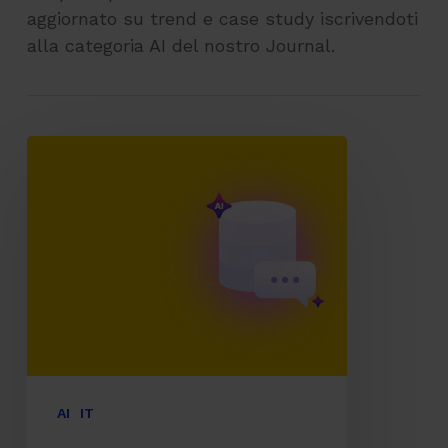
aggiornato su trend e case study iscrivendoti
alla categoria AI del nostro Journal.
AI
enterprise
e
accesso
conversazionale
ai
dati
aziendali
AI
IT