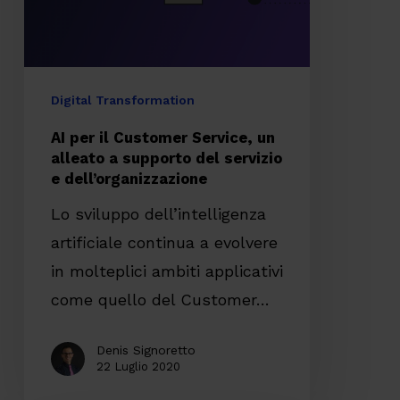
un
alleato
a
supporto
Digital Transformation
del
AI per il Customer Service, un
servizio
alleato a supporto del servizio
e dell’organizzazione
e
dell’organizzazione
Lo sviluppo dell’intelligenza
artificiale continua a evolvere
in molteplici ambiti applicativi
come quello del Customer…
Denis Signoretto
22 Luglio 2020