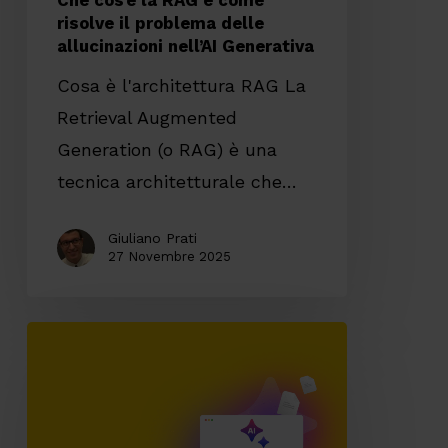
Che cos’è la RAG e come
allucinazioni
risolve il problema delle
allucinazioni nell’AI Generativa
nell’AI
Generativa
Cosa è l'architettura RAG La
Retrieval Augmented
Generation (o RAG) è una
tecnica architetturale che…
Giuliano Prati
27 Novembre 2025
Data
Quality:
il
pilastro