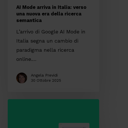
della
AI Mode arriva in Italia: verso
ricerca
una nuova era della ricerca
semantica
semantica
L’arrivo di Google AI Mode in
Italia segna un cambio di
paradigma nella ricerca
online.…
Angela Previdi
30 Ottobre 2025
SEO
&
AI