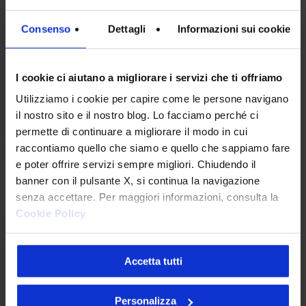
User Experience
Consenso
Dettagli
Informazioni sui cookie
Se l'AI è sulla bocca di tutti,
non è solo perché
I cookie ci aiutano a migliorare i servizi che ti offriamo
l'intelligenza artificiale è, a…
Utilizziamo i cookie per capire come le persone navigano
il nostro sito e il nostro blog. Lo facciamo perché ci
Alessandro Stefani
permette di continuare a migliorare il modo in cui
22 Luglio 2024
raccontiamo quello che siamo e quello che sappiamo fare
e poter offrire servizi sempre migliori. Chiudendo il
banner con il pulsante X, si continua la navigazione
5
senza accettare. Per maggiori informazioni, consulta la
trend
Cookie Policy
di
design
Accetta tutti
per
iniziare
Personalizza