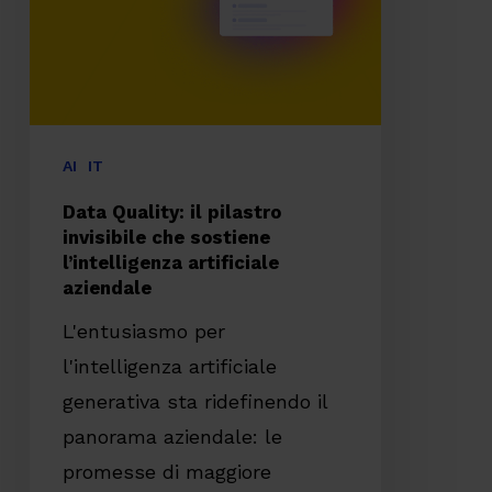
invisibile
che
sostiene
l’intelligenza
artificiale
AI
IT
aziendale
Data Quality: il pilastro
invisibile che sostiene
l’intelligenza artificiale
aziendale
L'entusiasmo per
l'intelligenza artificiale
generativa sta ridefinendo il
panorama aziendale: le
promesse di maggiore