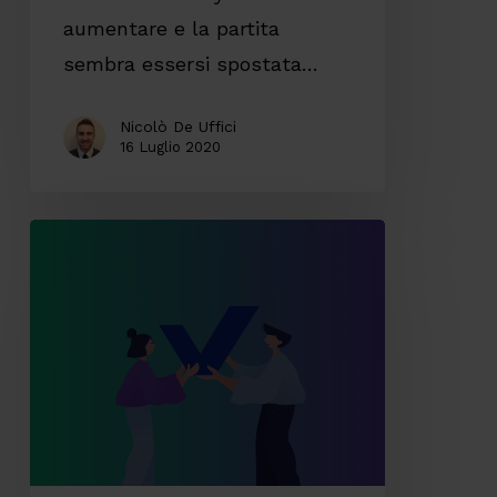
aumentare e la partita
sembra essersi spostata…
Nicolò De Uffici
16 Luglio 2020
AI
per
la
Customer
Retention:
un
approccio
completo