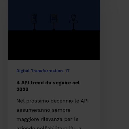
API
trend
da
seguire
nel
2020
Digital Transformation
IT
4 API trend da seguire nel
2020
Nel prossimo decennio le API
assumeranno sempre
maggiore rilevanza per le
aziende nell’abilitare l’IT a…