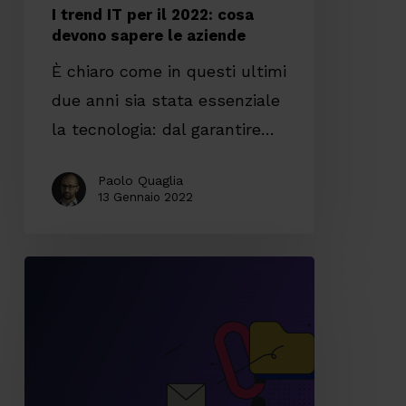
I trend IT per il 2022: cosa
aziende
devono sapere le aziende
È chiaro come in questi ultimi
due anni sia stata essenziale
la tecnologia: dal garantire…
Paolo Quaglia
13 Gennaio 2022
AI
per
il
Customer
Service,