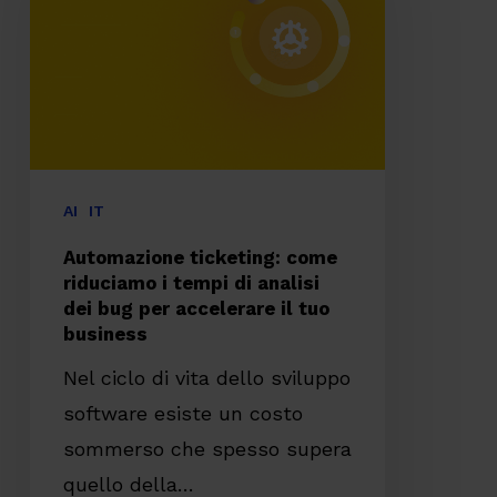
riduciamo
i
tempi
di
analisi
dei
AI
IT
bug
Automazione ticketing: come
per
riduciamo i tempi di analisi
dei bug per accelerare il tuo
accelerare
business
il
Nel ciclo di vita dello sviluppo
tuo
software esiste un costo
business
sommerso che spesso supera
quello della…