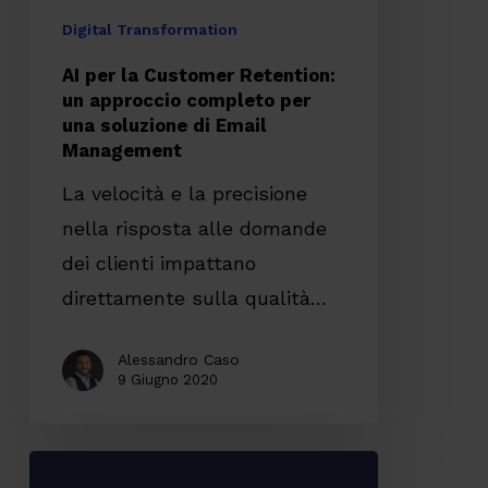
per
Digital Transformation
una
AI per la Customer Retention:
soluzione
un approccio completo per
una soluzione di Email
di
Management
Email
La velocità e la precisione
Management
nella risposta alle domande
dei clienti impattano
direttamente sulla qualità…
Alessandro Caso
9 Giugno 2020
L’AI