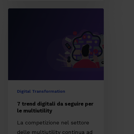
7
trend
digitali
da
seguire
per
le
multiutility
Digital Transformation
7 trend digitali da seguire per
le multiutility
La competizione nel settore
delle multiutility continua ad