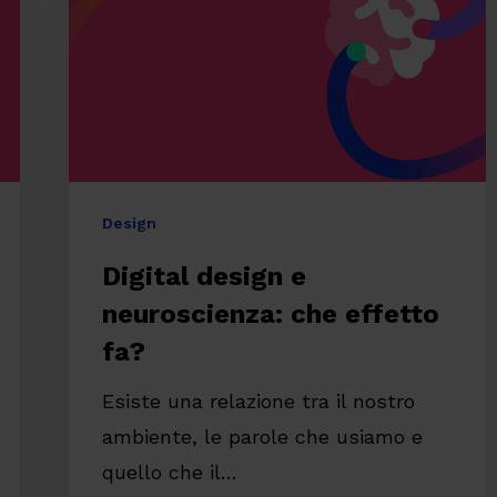
che
effetto
fa?
re
Design
Digital design e
neuroscienza: che effetto
fa?
Esiste una relazione tra il nostro
ambiente, le parole che usiamo e
quello che il…