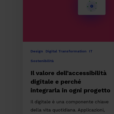
e
perché
integrarla
in
ogni
progetto
Premi invio per cercare o ESC per chiude
Design
Digital Transformation
IT
Sostenibilità
Il valore dell’accessibilità
digitale e perché
integrarla in ogni progetto
Il digitale è una componente chiave
della vita quotidiana. Applicazioni,