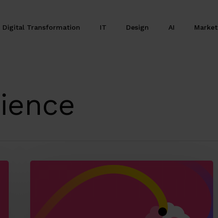
Digital Transformation
IT
Design
AI
Marke
ience
Digital
design
e
neuroscienza: