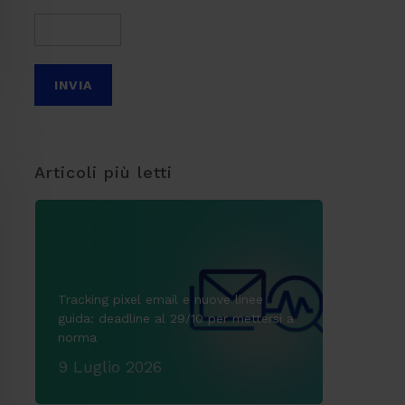
Articoli più letti
Tracking pixel email e nuove linee
guida: deadline al 29/10 per mettersi a
norma
9 Luglio 2026