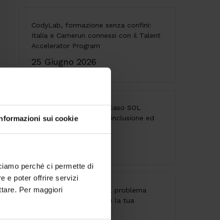
CodyLab, formazione senza confini:
Italia e Camerun connessi con il Talent
Accelerator Program
25 Giugno 2026
Accessibilità digitale: il caso SOL
Veritas tra innovazione, inclusione ed
Informazioni sui cookie
esperienza utente
9 Giugno 2026
cciamo perché ci permette di
 e poter offrire servizi
ttare. Per maggiori
API senza governance: il problema
invisibile che indebolisce la tua
architettura