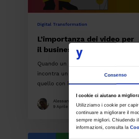
Digital Transformation
L’importanza dei video per
il business nel 2020
Quando un uomo con un testo
incontra un uomo con un video,
Consenso
quello con il testo…
I cookie ci aiutano a migliora
Alessandro Stefani
Utilizziamo i cookie per capi
9 Aprile 2020
continuare a migliorare il mo
sempre migliori. Chiudendo il
informazioni, consulta la
Coo
Google: