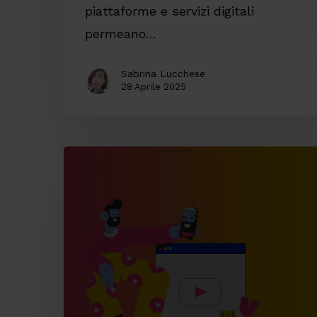
piattaforme e servizi digitali
permeano…
Sabrina Lucchese
28 Aprile 2025
L’importanza
dei
video
per
il
business
nel
2020