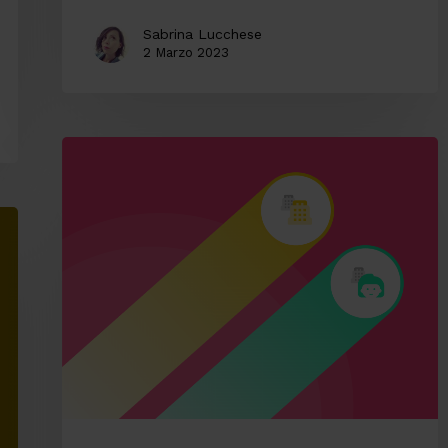
Sabrina Lucchese
2 Marzo 2023
B2B
vs
B2C:
le
sfide
per
migliorare
la
Customer
Experience