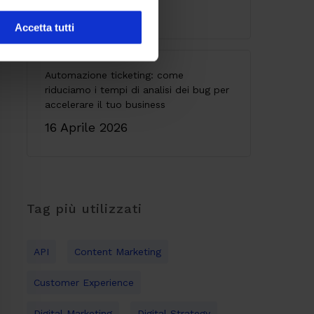
28 Maggio 2026
Accetta tutti
Automazione ticketing: come
riduciamo i tempi di analisi dei bug per
accelerare il tuo business
16 Aprile 2026
Tag più utilizzati
API
Content Marketing
Customer Experience
Digital Marketing
Digital Strategy