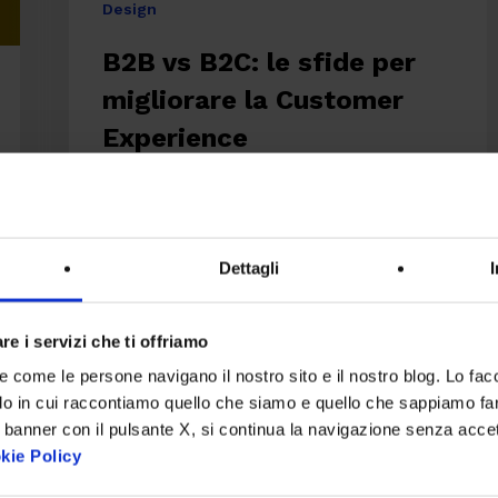
Design
B2B vs B2C: le sfide per
migliorare la Customer
Experience
Oggi le aziende non si sfidano più
solo sui loro prodotti e servizi, ma
è…
Dettagli
Nicolò De Uffici
re i servizi che ti offriamo
6 Luglio 2022
re come le persone navigano il nostro sito e il nostro blog. Lo fa
do in cui raccontiamo quello che siamo e quello che sappiamo fare
 banner con il pulsante X, si continua la navigazione senza acce
Valorizzare
kie Policy
il