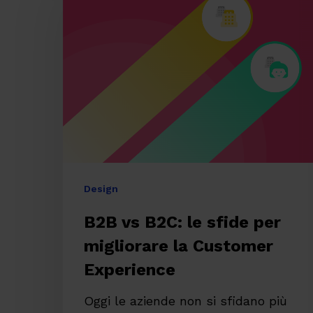
B2C:
le
sfide
per
migliorare
la
Customer
Experience
Design
B2B vs B2C: le sfide per
migliorare la Customer
Experience
Oggi le aziende non si sfidano più