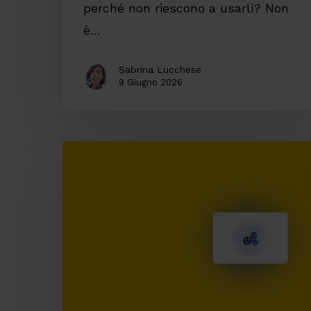
perché non riescono a usarli? Non
è…
Sabrina Lucchese
9 Giugno 2026
Performance
e
gestione
dei
progetti
digitali:
cosa
emerge