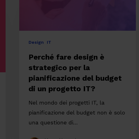
la
pianificazione
del
budget
Design
IT
di
Perché fare design è
un
strategico per la
progetto
IT?
pianificazione del budget
di un progetto IT?
Nel mondo dei progetti IT, la
pianificazione del budget non è solo
una questione di…