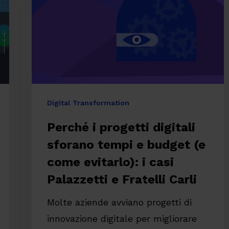
sforano
tempi
e
budget
(e
come
Digital Transformation
evitarlo):
Perché i progetti digitali
i
sforano tempi e budget (e
casi
Palazzetti
come evitarlo): i casi
e
Palazzetti e Fratelli Carli
Fratelli
Molte aziende avviano progetti di
re
Carli
innovazione digitale per migliorare