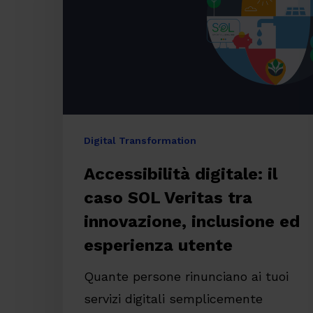
SOL
Veritas
tra
innovazione,
inclusione
ed
Digital Transformation
esperienza
Accessibilità digitale: il
utente
caso SOL Veritas tra
innovazione, inclusione ed
esperienza utente
Quante persone rinunciano ai tuoi
Premi invio per cercare o ESC per chiude
servizi digitali semplicemente