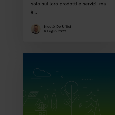
solo sui loro prodotti e servizi, ma
è…
Nicolò De Uffici
6 Luglio 2022
Rinnovare
la
Digital
Brand
Identity:
il
caso
della