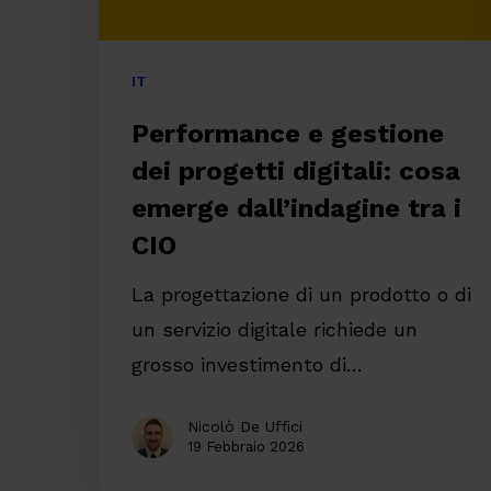
dall’indagine
tra
IT
i
Performance e gestione
CIO
dei progetti digitali: cosa
emerge dall’indagine tra i
CIO
La progettazione di un prodotto o di
un servizio digitale richiede un
grosso investimento di…
Nicolò De Uffici
19 Febbraio 2026