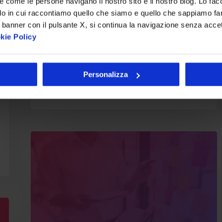
re come le persone navigano il nostro sito e il nostro blog. Lo fa
do in cui raccontiamo quello che siamo e quello che sappiamo fare
Oggi, progettare un sito web
 banner con il pulsante X, si continua la navigazione senza acce
aziendale è un’attività molto diversa
kie Policy
rispetto a qualche anno fa.…
Personalizza
Nicolò De Uffici
10 Luglio 2025
Perché
fare
design
è
strategico
per