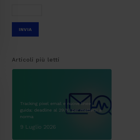
Articoli più letti
Tracking pixel email e nuove linee
guida: deadline al 29/10 per mettersi a
norma
9 Luglio 2026