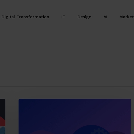
Digital Transformation
IT
Design
AI
Marke
Perché
i
progetti
digitali