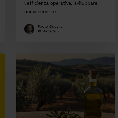
l'efficienza operativa, sviluppare
nuovi servizi e…
Paolo Quaglia
19 Marzo 2026
I
vantaggi
del
Design
to
Deliver
in
pratica: