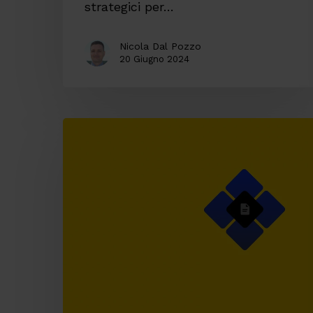
strategici per…
Nicola Dal Pozzo
20 Giugno 2024
Packaged
Business
Capabilities,
la
svolta
per
integrare
un
sistema