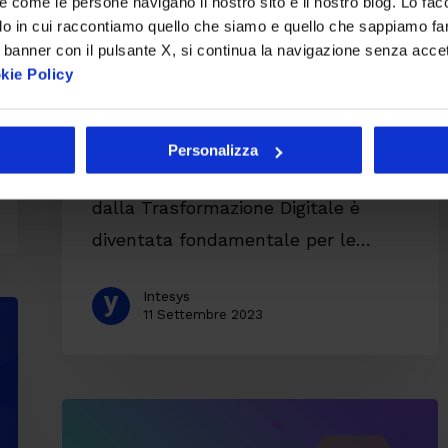
re come le persone navigano il nostro sito e il nostro blog. Lo fa
la nostra collaborazione
do in cui raccontiamo quello che siamo e quello che sappiamo fare
 banner con il pulsante X, si continua la navigazione senza acce
con Entando per la
kie Policy
Trasformazione Digitale
Nell’attuale panorama aziendale,
Personalizza
l’adozione dei cambiamenti imposti
dalla Trasformazione Digitale è
diventata fondamentale per le…
Intesys
11 Settembre 2023
Come
gestire