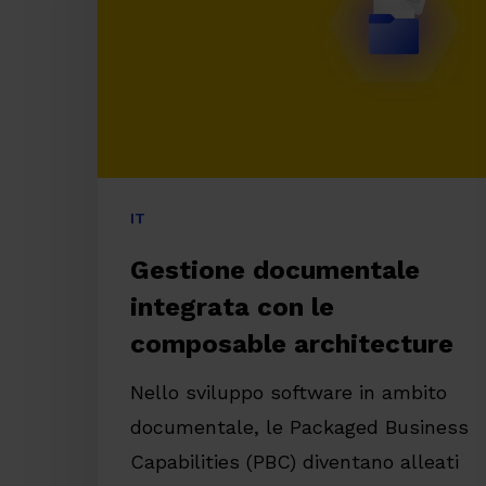
le
composable
architecture
IT
Gestione documentale
integrata con le
composable architecture
Nello sviluppo software in ambito
documentale, le Packaged Business
Premi invio per cercare o ESC per chiude
Capabilities (PBC) diventano alleati