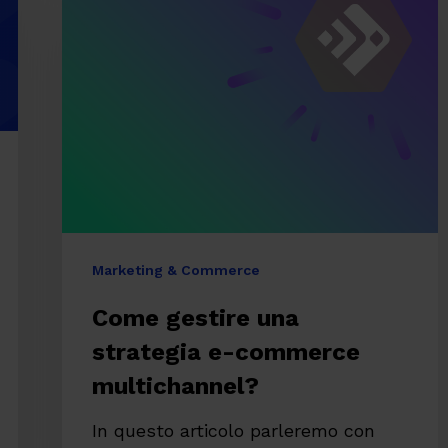
una
strategia
e-
commerce
multichannel?
Marketing & Commerce
Come gestire una
strategia e-commerce
multichannel?
In questo articolo parleremo con