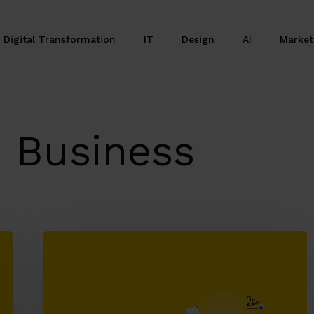
Digital Transformation
IT
Design
AI
Marke
 Business
Generazione
PDF,
firma
digitale