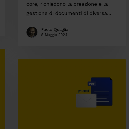
core, richiedono la creazione e la
gestione di documenti di diversa…
Paolo Quaglia
8 Maggio 2024
Gestire
le
email
e
la
generazione
di
documenti