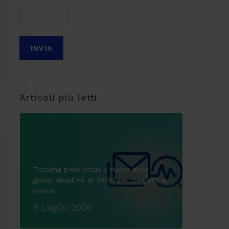
Articoli più letti
Tracking pixel email e nuove linee
guida: deadline al 29/10 per mettersi a
norma
9 Luglio 2026