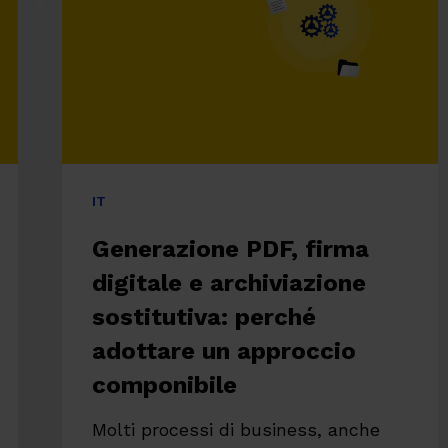
e
archiviazione
sostitutiva:
perché
adottare
un
IT
approccio
Generazione PDF, firma
componibile
digitale e archiviazione
sostitutiva: perché
adottare un approccio
componibile
re
Molti processi di business, anche