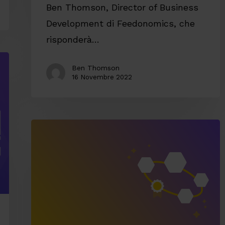
Ben Thomson, Director of Business
Development di Feedonomics, che
risponderà…
Ben Thomson
16 Novembre 2022
Mercato
in
cambiamento?
Vincere
le
sfide
business