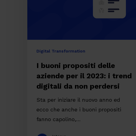
per
il
2023:
i
trend
Digital Transformation
digitali
I buoni propositi delle
da
aziende per il 2023: i trend
non
perdersi
digitali da non perdersi
Sta per iniziare il nuovo anno ed
ecco che anche i buoni propositi
fanno capolino,…