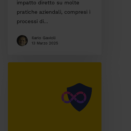
impatto diretto su molte
pratiche aziendali, compresi i
processi di…
Ilario Gavioli
13 Marzo 2025
Application
Security,
ovvero
come
integriamo
la
sicurezza