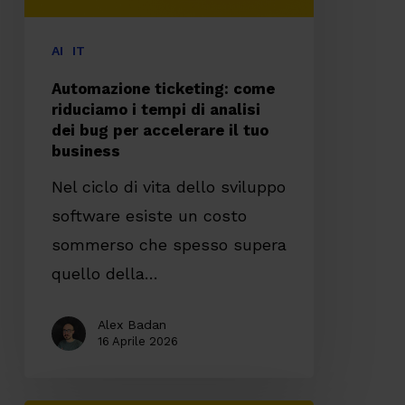
analisi
dei
AI
IT
bug
Automazione ticketing: come
per
riduciamo i tempi di analisi
dei bug per accelerare il tuo
accelerare
business
il
Nel ciclo di vita dello sviluppo
tuo
software esiste un costo
business
sommerso che spesso supera
quello della…
Alex Badan
16 Aprile 2026