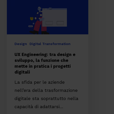
design
e
sviluppo,
la
funzione
che
Design
Digital Transformation
mette
UX Engineering: tra design e
in
sviluppo, la funzione che
mette in pratica i progetti
pratica
digitali
i
La sfida per le aziende
progetti
nell’era della trasformazione
digitali
digitale sta soprattutto nella
capacità di adattarsi…