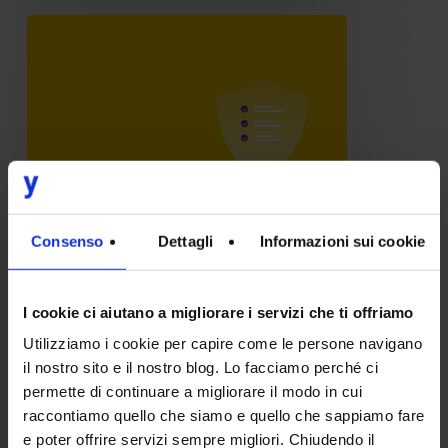
Il
valore
dei
requisiti
di
sicurezza
informatica
Consenso
Dettagli
Informazioni sui cookie
nello
sviluppo
IT
I cookie ci aiutano a migliorare i servizi che ti offriamo
software:
Il valore dei requisiti di
Utilizziamo i cookie per capire come le persone navigano
come
sicurezza informatica nello
il nostro sito e il nostro blog. Lo facciamo perché ci
sviluppo software: come
definirli
permette di continuare a migliorare il modo in cui
definirli
raccontiamo quello che siamo e quello che sappiamo fare
e poter offrire servizi sempre migliori. Chiudendo il
La software security è l’esito