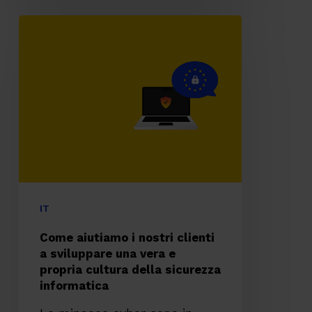
Come
aiutiamo
i
nostri
clienti
a
sviluppare
una
vera
IT
e
Come aiutiamo i nostri clienti
propria
a sviluppare una vera e
propria cultura della sicurezza
cultura
informatica
della