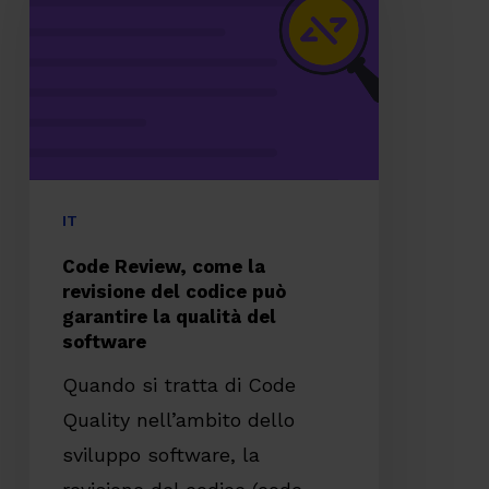
come
la
revisione
del
codice
può
garantire
IT
la
Code Review, come la
qualità
revisione del codice può
garantire la qualità del
del
software
software
Quando si tratta di Code
Quality nell’ambito dello
sviluppo software, la