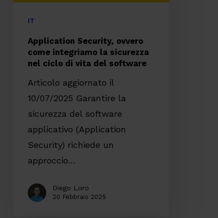
nel
ciclo
IT
di
Application Security, ovvero
vita
come integriamo la sicurezza
nel ciclo di vita del software
del
software
Articolo aggiornato il
10/07/2025 Garantire la
sicurezza del software
applicativo (Application
Security) richiede un
approccio…
Diego Loro
20 Febbraio 2025