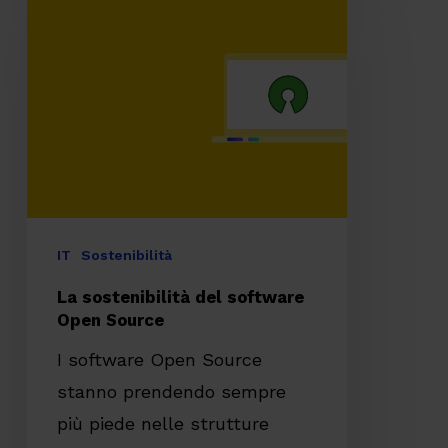
sostenibilità
del
software
Open
Source
IT
Sostenibilità
La sostenibilità del software
Open Source
I software Open Source
stanno prendendo sempre
più piede nelle strutture