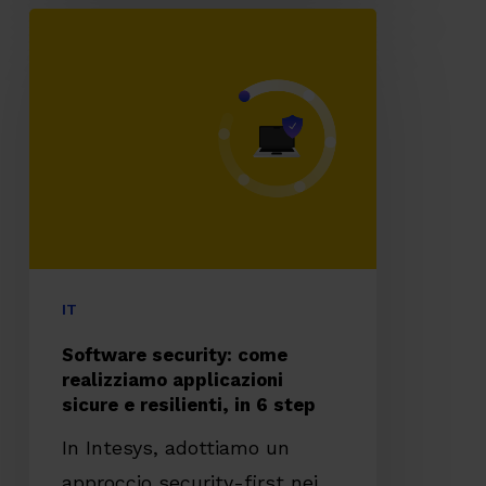
Software
security:
come
realizziamo
applicazioni
sicure
e
resilienti,
in
IT
6
Software security: come
step
realizziamo applicazioni
sicure e resilienti, in 6 step
In Intesys, adottiamo un
approccio security-first nei