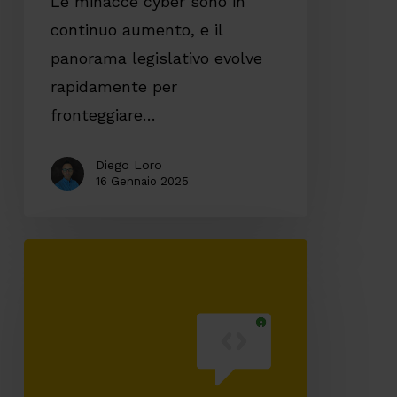
Le minacce cyber sono in
sicurezza
continuo aumento, e il
informatica
panorama legislativo evolve
rapidamente per
fronteggiare…
Diego Loro
16 Gennaio 2025
Verso
un
Open
Source
Program
Office