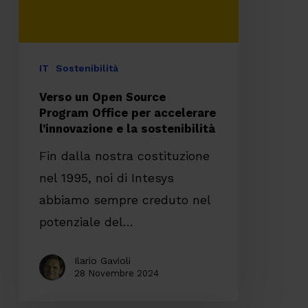
per
accelerare
l’innovazione
IT
Sostenibilità
e
Verso un Open Source
la
Program Office per accelerare
l’innovazione e la sostenibilità
sostenibilità
Fin dalla nostra costituzione
nel 1995, noi di Intesys
abbiamo sempre creduto nel
potenziale del…
Ilario Gavioli
28 Novembre 2024