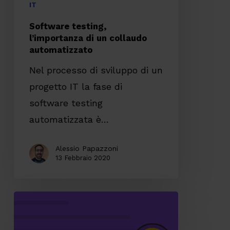
IT
Software testing,
l’importanza di un collaudo
automatizzato
Nel processo di sviluppo di un
progetto IT la fase di
software testing
automatizzata è…
Alessio Papazzoni
13 Febbraio 2020
Code
Review,