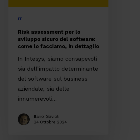
software:
come
IT
lo
Risk assessment per lo
facciamo,
sviluppo sicuro del software:
come lo facciamo, in dettaglio
in
dettaglio
In Intesys, siamo consapevoli
sia dell’impatto determinante
del software sul business
aziendale, sia delle
innumerevoli…
Ilario Gavioli
24 Ottobre 2024