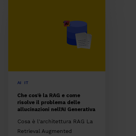
Che
cos’è
la
RAG
e
come
risolve
il
problema
AI
IT
delle
Che cos’è la RAG e come
allucinazioni
risolve il problema delle
allucinazioni nell’AI Generativa
nell’AI
Generativa
Cosa è l'architettura RAG La
Retrieval Augmented