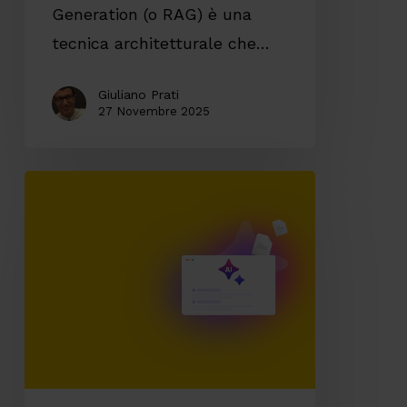
Generation (o RAG) è una
tecnica architetturale che…
Giuliano Prati
27 Novembre 2025
Data
Quality:
il
pilastro
invisibile
che
sostiene
l’intelligenza