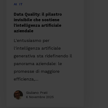
artificiale
AI
IT
aziendale
Data Quality: il pilastro
invisibile che sostiene
l’intelligenza artificiale
aziendale
L'entusiasmo per
l'intelligenza artificiale
generativa sta ridefinendo il
panorama aziendale: le
promesse di maggiore
efficienza,…
Giuliano Prati
6 Novembre 2025