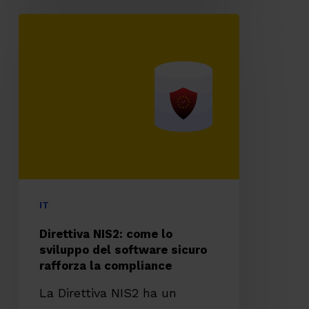
Direttiva
NIS2:
come
lo
sviluppo
del
software
sicuro
rafforza
IT
la
Direttiva NIS2: come lo
compliance
sviluppo del software sicuro
rafforza la compliance
La Direttiva NIS2 ha un