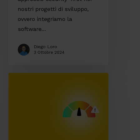
nostri progetti di sviluppo,
ovvero integriamo la
software…
Diego Loro
3 Ottobre 2024
Software
sicuro:
la
nostra
visione
e
le