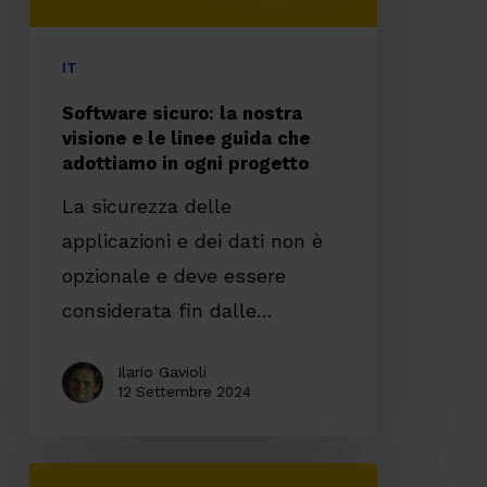
linee
guida
IT
che
Software sicuro: la nostra
adottiamo
visione e le linee guida che
adottiamo in ogni progetto
in
ogni
La sicurezza delle
progetto
applicazioni e dei dati non è
opzionale e deve essere
considerata fin dalle…
Ilario Gavioli
12 Settembre 2024
La