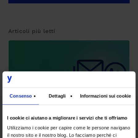
Articoli più letti
Tracking pixel email e nuove linee guida:
deadline al 29/10 per mettersi a norma
9 Luglio 2026
Consenso
Dettagli
Informazioni sui cookie
I cookie ci aiutano a migliorare i servizi che ti offriamo
CodyLab, formazione senza confini: Italia e
Utilizziamo i cookie per capire come le persone navigano
Camerun connessi con il Talent Accelerator
il nostro sito e il nostro blog. Lo facciamo perché ci
Program