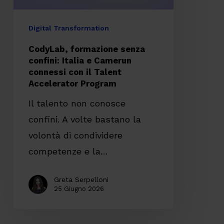
connessi
con
Digital Transformation
il
CodyLab, formazione senza
Talent
confini: Italia e Camerun
connessi con il Talent
Accelerator
Accelerator Program
Program
Il talento non conosce
confini. A volte bastano la
volontà di condividere
competenze e la…
Greta Serpelloni
25 Giugno 2026