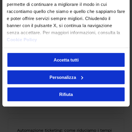
permette di continuare a migliorare il modo in cui
25 Giugno 2026
raccontiamo quello che siamo e quello che sappiamo fare
e poter offrire servizi sempre migliori. Chiudendo il
banner con il pulsante X, si continua la navigazione
senza accettare. Per maggiori informazioni, consulta la
API senza governance: il problema invisibile che
Cookie Policy
indebolisce la tua architettura
28 Maggio 2026
Accetta tutti
Personalizza
Accessibilità digitale: il caso SOL Veritas tra
innovazione, inclusione ed esperienza utente
Rifiuta
9 Giugno 2026
Automazione ticketing: come riduciamo i tempi