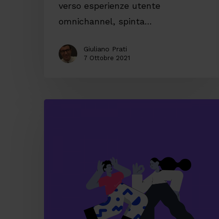
verso esperienze utente
omnichannel, spinta…
Giuliano Prati
7 Ottobre 2021
Valorizzare
il
brand
attraverso
le
illustrazioni