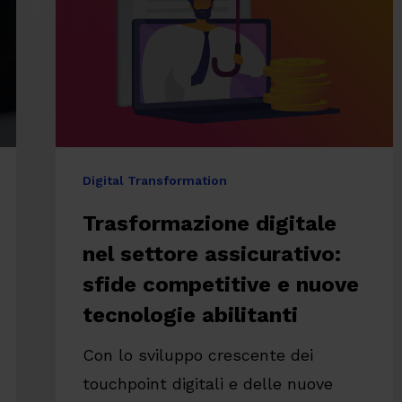
assicurativo:
sfide
competitive
e
nuove
tecnologie
re
Digital Transformation
abilitanti
Trasformazione digitale
nel settore assicurativo:
sfide competitive e nuove
tecnologie abilitanti
Con lo sviluppo crescente dei
touchpoint digitali e delle nuove