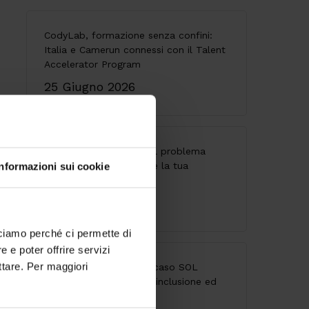
CodyLab, formazione senza confini:
Italia e Camerun connessi con il Talent
Accelerator Program
25 Giugno 2026
API senza governance: il problema
invisibile che indebolisce la tua
Informazioni sui cookie
architettura
28 Maggio 2026
cciamo perché ci permette di
 e poter offrire servizi
ttare. Per maggiori
Accessibilità digitale: il caso SOL
Veritas tra innovazione, inclusione ed
esperienza utente