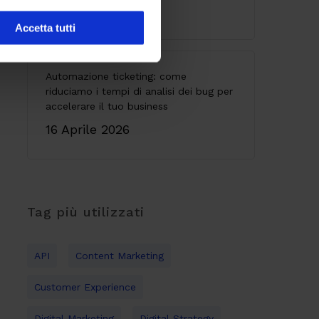
9 Giugno 2026
Accetta tutti
Automazione ticketing: come
riduciamo i tempi di analisi dei bug per
accelerare il tuo business
16 Aprile 2026
Tag più utilizzati
API
Content Marketing
Customer Experience
Digital Marketing
Digital Strategy