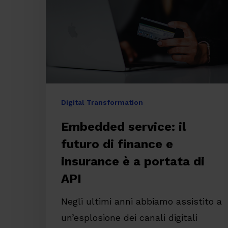
di
finance
e
insurance
è
a
Premi invio per cercare o ESC per chiude
Digital Transformation
portata
Embedded service: il
di
futuro di finance e
API
insurance è a portata di
API
Negli ultimi anni abbiamo assistito a
un’esplosione dei canali digitali