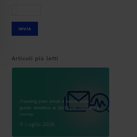
Articoli più letti
Tracking pixel email e nuove linee
guida: deadline al 29/10 per mettersi a
norma
9 Luglio 2026