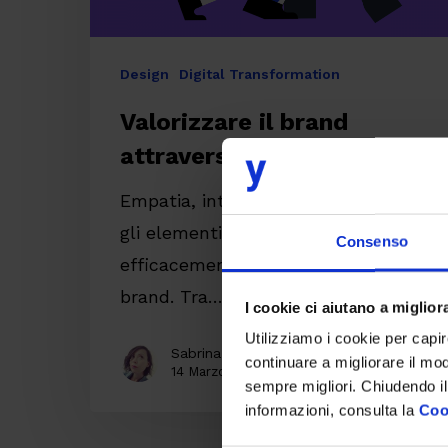
Design
Digital Transformation
Valorizzare il brand
attraverso le illustrazioni
Empatia, interazione, coerenza sono
gli elementi chiave per diffondere
Consenso
efficacemente i valori di un
brand. Tra…
I cookie ci aiutano a migliora
Utilizziamo i cookie per capi
Sabrina Lucchese
continuare a migliorare il mo
14 Marzo 2019
sempre migliori. Chiudendo il
informazioni, consulta la
Coo