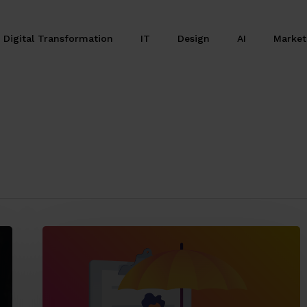
Digital Transformation
IT
Design
AI
Marke
Trasformazione
digitale
nel
settore