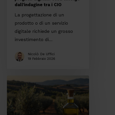
dall’indagine tra i CIO
CIO
La progettazione di un
prodotto o di un servizio
digitale richiede un grosso
investimento di…
Nicolò De Uffici
19 Febbraio 2026
I
vantaggi
del
Design
to