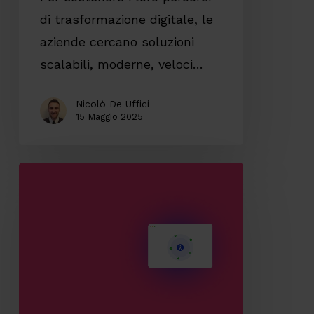
di trasformazione digitale, le
aziende cercano soluzioni
scalabili, moderne, veloci…
Nicolò De Uffici
15 Maggio 2025
Il
valore
dell’accessibilità
digitale
e
perché
integrarla