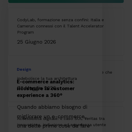
commerce
analytics:
ricostruire
la
customer
experience
a
360°
Design
E-commerce analytics:
ricostruire la customer
experience a 360°
Quando abbiamo bisogno di
migliorare un e-commerce,
una delle prime cose da fare