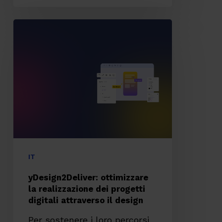
yDesign2Deliver:
ottimizzare
la
realizzazione
dei
progetti
digitali
attraverso
il
IT
design
yDesign2Deliver: ottimizzare
la realizzazione dei progetti
digitali attraverso il design
Per sostenere i loro percorsi