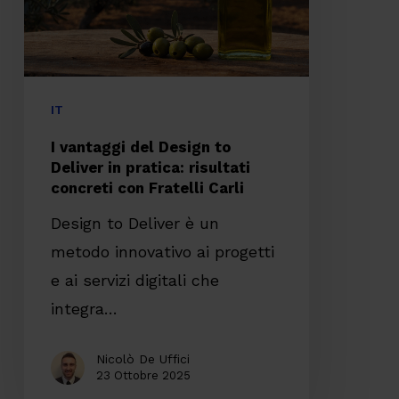
Deliver
in
pratica:
risultati
IT
concreti
I vantaggi del Design to
con
Deliver in pratica: risultati
concreti con Fratelli Carli
Fratelli
Carli
Design to Deliver è un
metodo innovativo ai progetti
e ai servizi digitali che
integra…
Nicolò De Uffici
23 Ottobre 2025