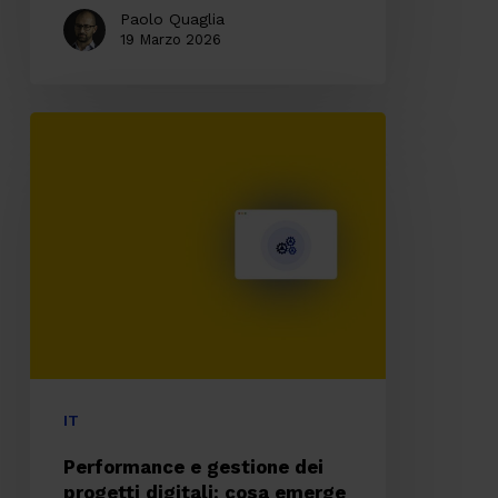
Paolo Quaglia
19 Marzo 2026
Performance
e
gestione
dei
progetti
digitali:
cosa
emerge
dall’indagine
IT
tra
Performance e gestione dei
i
progetti digitali: cosa emerge