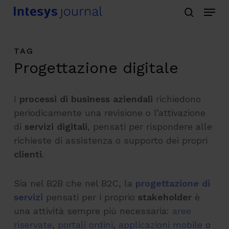
Menu
Skip
search
to
main
TAG
content
Progettazione digitale
I
processi di business aziendali
richiedono
periodicamente una revisione o l’attivazione
di
servizi digitali
, pensati per rispondere alle
richieste di assistenza o supporto dei propri
clienti
.
Sia nel B2B che nel B2C, la
progettazione di
servizi
pensati per i proprio
stakeholder
è
una attività sempre più necessaria:
aree
riservate
,
portali ordini
,
applicazioni mobile
o