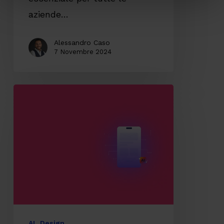
aziende…
Alessandro Caso
7 Novembre 2024
Come
l’AI
può
migliorare
la
User
Experience
AI
Design