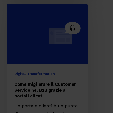
Come
migliorare
il
Customer
Service
nel
B2B
grazie
ai
Digital Transformation
portali
Come migliorare il Customer
clienti
Service nel B2B grazie ai
portali clienti
Un portale clienti è un punto