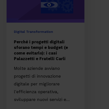
tempi
e
budget
(e
Digital Transformation
come
Perché i progetti digitali
evitarlo):
sforano tempi e budget (e
come evitarlo): i casi
i
Palazzetti e Fratelli Carli
casi
Molte aziende avviano
Palazzetti
progetti di innovazione
e
digitale per migliorare
Fratelli
l'efficienza operativa,
Carli
sviluppare nuovi servizi e…