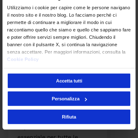
Utilizziamo i cookie per capire come le persone navigano
processo
il nostro sito e il nostro blog. Lo facciamo perché ci
di
permette di continuare a migliorare il modo in cui
vendita
raccontiamo quello che siamo e quello che sappiamo fare
e poter offrire servizi sempre migliori. Chiudendo il
attraverso
banner con il pulsante X, si continua la navigazione
le
senza accettare. Per maggiori informazioni, consulta la
funzionalità
Cookie Policy
Sales
Digital Transformation
dei
Accetta tutti
Digitalizzare il processo di
Customer
vendita attraverso le
funzionalità Sales dei
Portal
Personalizza
Customer Portal B2B
B2B
Oggi i Portali Clienti si stanno
Rifiuta
imponendo come un asset
essenziale per tutte le