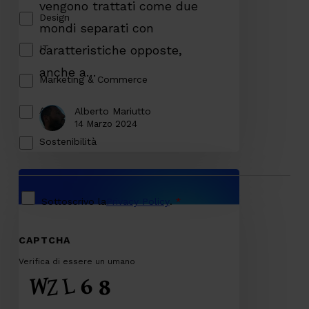
vengono trattati come due
mondi separati con
caratteristiche opposte,
anche a…
Alberto Mariutto
14 Marzo 2024
Architetture
IT:
cosa
significa
scegliere
un