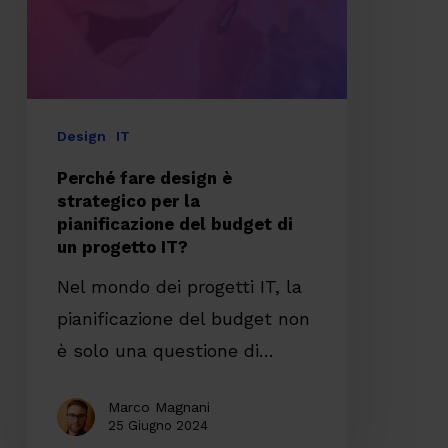
strategico
per
la
pianificazione
del
Design
IT
budget
Perché fare design è
di
strategico per la
pianificazione del budget di
un
un progetto IT?
progetto
Nel mondo dei progetti IT, la
IT?
pianificazione del budget non
è solo una questione di…
Marco Magnani
25 Giugno 2024