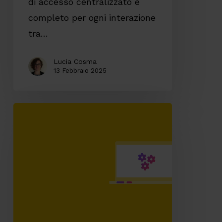
di accesso centralizzato e
completo per ogni interazione
tra…
Lucia Cosma
13 Febbraio 2025
Ottimizzare
la
vendita
di
ricambi
e
servizi
attraverso