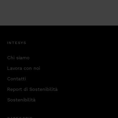
Sottoscrivo la
Privacy Policy
.
*
CAPTCHA
Verifica di essere un umano
Articoli più letti