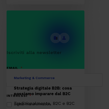
Strategia
digitale
B2B:
cosa
possiamo
imparare
dal
B2C
Marketing & Commerce
Strategia digitale B2B: cosa
possiamo imparare dal B2C
Tradizionalmente, B2C e B2C