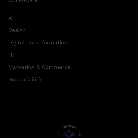
Tracking pixel email e nuove linee guida:
deadline al 29/10 per mettersi a norma
9 Luglio 2026
CodyLab, formazione senza confini: Italia e
Camerun connessi con il Talent Accelerator
Program
25 Giugno 2026
API senza governance: il problema invisibile che
indebolisce la tua architettura