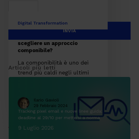
approccio
componibile?
Digital Transformation
Architetture IT: cosa significa
scegliere un approccio
componibile?
La componibilità è uno dei
trend più caldi negli ultimi
anni, sia nel panorama IT…
Ilario Gavioli
29 Febbraio 2024
E-