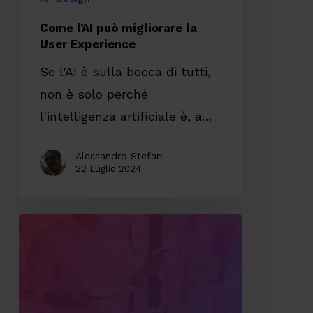
Come l’AI può migliorare la
User Experience
Se l'AI è sulla bocca di tutti,
non è solo perché
l'intelligenza artificiale è, a…
Alessandro Stefani
22 Luglio 2024
Perché
fare
design
è