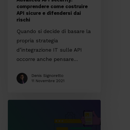
dai
comprendere come costruire
API sicure e difendersi dai
rischi
rischi
Quando si decide di basare la
propria strategia
d’integrazione IT sulle API
occorre anche pensare…
Denis Signoretto
11 Novembre 2021
Micro
frontend:
cosa