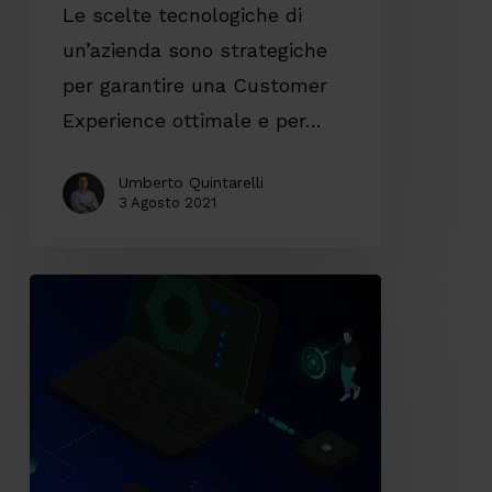
Le scelte tecnologiche di
un’azienda sono strategiche
per garantire una Customer
Experience ottimale e per…
Umberto Quintarelli
3 Agosto 2021
La
sfida
dei
sistemi
legacy
per