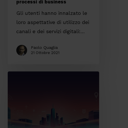
processi di business
gestire
Gli utenti hanno innalzato le
i
loro aspettative di utilizzo dei
processi
canali e dei servizi digitali:…
di
business
Paolo Quaglia
21 Ottobre 2021
Implementare
Fast
Data,
come
e
quando?