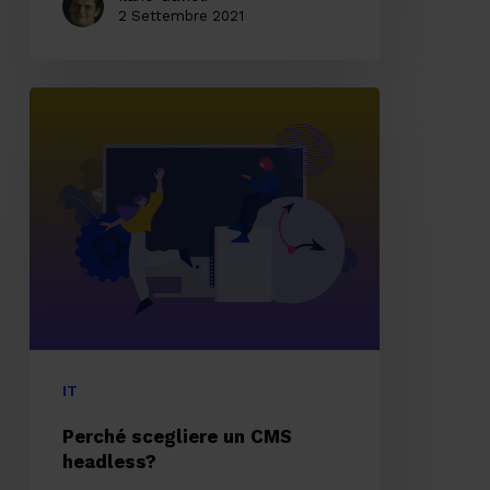
2 Settembre 2021
Perché
scegliere
un
CMS
headless?
IT
Perché scegliere un CMS
headless?