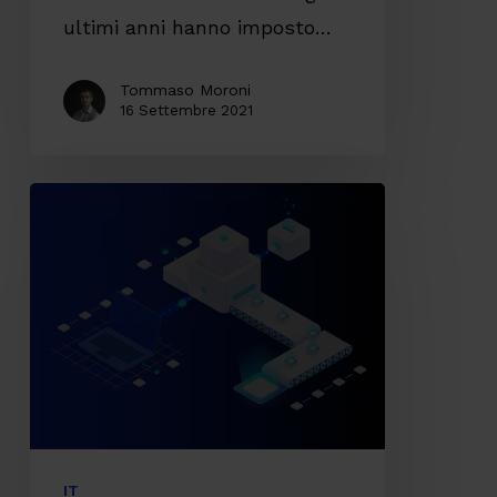
ultimi anni hanno imposto…
Tommaso Moroni
16 Settembre 2021
Accelerare
la
trasformazione
digitale
partendo
da
Fast
Data
IT