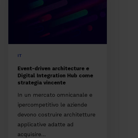
e
Digital
Integration
Hub
come
strategia
IT
vincente
Event-driven architecture e
Digital Integration Hub come
strategia vincente
In un mercato omnicanale e
ipercompetitivo le aziende
devono costruire architetture
applicative adatte ad
acquisire…