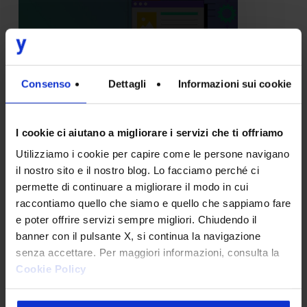
sono
e
quali
benefici
Consenso
Dettagli
Informazioni sui cookie
portano?
IT
I cookie ci aiutano a migliorare i servizi che ti offriamo
Micro frontend: cosa sono e
Utilizziamo i cookie per capire come le persone navigano
quali benefici portano?
il nostro sito e il nostro blog. Lo facciamo perché ci
permette di continuare a migliorare il modo in cui
I micro frontend nascono
raccontiamo quello che siamo e quello che sappiamo fare
dall’esigenza di semplificare
e poter offrire servizi sempre migliori. Chiudendo il
lo sviluppo frontend, in cui la
banner con il pulsante X, si continua la navigazione
senza accettare. Per maggiori informazioni, consulta la
gestione di…
Cookie Policy
Edoardo Pessina