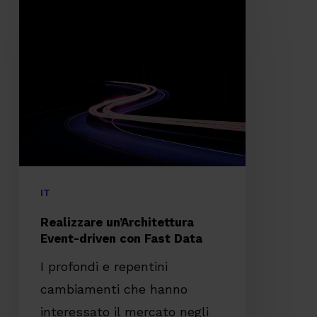
Realizzare
un’Architettura
Event-
driven
con
Fast
Data
IT
Realizzare un’Architettura
Event-driven con Fast Data
I profondi e repentini
cambiamenti che hanno
interessato il mercato negli