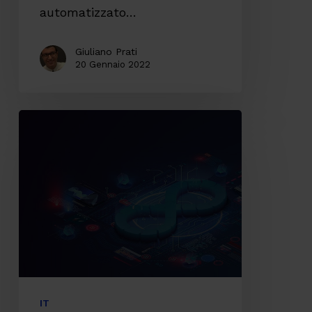
automatizzato…
Giuliano Prati
20 Gennaio 2022
GitOps
su
Kubernetes:
gestire
le
infrastrutture
applicative
in
sicurezza
IT