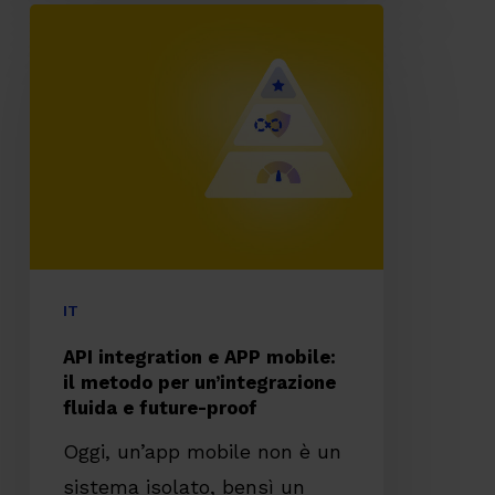
API
integration
e
APP
mobile:
il
metodo
per
un’integrazione
IT
fluida
API integration e APP mobile:
e
il metodo per un’integrazione
fluida e future-proof
future-
proof
Oggi, un’app mobile non è un
sistema isolato, bensì un