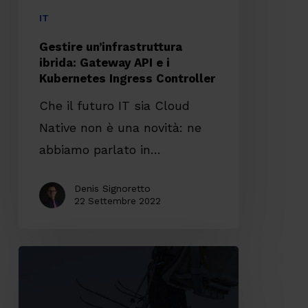
Ingress
IT
Controller
Gestire un’infrastruttura
ibrida: Gateway API e i
Kubernetes Ingress Controller
Che il futuro IT sia Cloud
Native non è una novità: ne
abbiamo parlato in…
Denis Signoretto
22 Settembre 2022
Mantenere
il
controllo