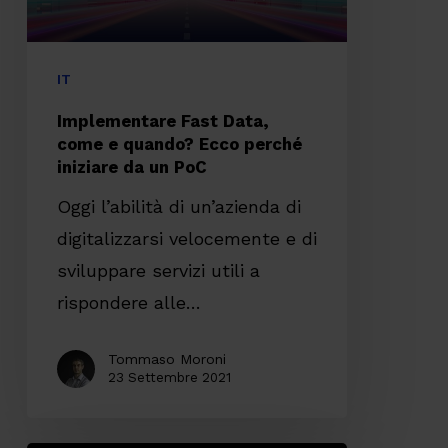
Ecco
perché
iniziare
IT
da
Implementare Fast Data,
un
come e quando? Ecco perché
iniziare da un PoC
PoC
Oggi l’abilità di un’azienda di
digitalizzarsi velocemente e di
sviluppare servizi utili a
rispondere alle…
Tommaso Moroni
23 Settembre 2021