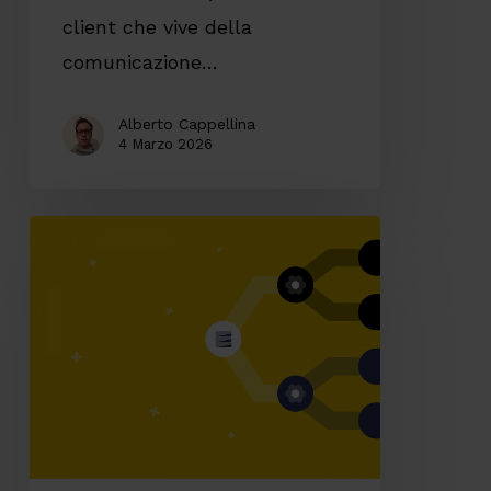
client che vive della
comunicazione…
Alberto Cappellina
4 Marzo 2026
Gestire
un’infrastruttura
ibrida:
Gateway
API
e
i
Kubernetes