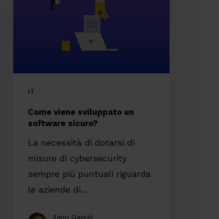
un
software
sicuro?
IT
Come viene sviluppato un
software sicuro?
La necessità di dotarsi di
misure di cybersecurity
sempre più puntuali riguarda
le aziende di…
Ilario Gavioli