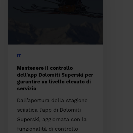
dell’app
Dolomiti
Superski
per
garantire
un
IT
livello
Mantenere il controllo
elevato
dell’app Dolomiti Superski per
garantire un livello elevato di
di
servizio
servizio
Dall’apertura della stagione
sciistica l’app di Dolomiti
Superski, aggiornata con la
funzionalità di controllo