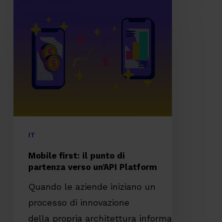
Mobile
first:
il
punto
di
partenza
verso
un’API
Platform
IT
Mobile first: il punto di
partenza verso un’API Platform
Quando le aziende iniziano un
processo di innovazione
della propria architettura informatica per