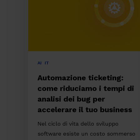
i
tempi
di
analisi
dei
bug
AI
IT
per
Automazione ticketing:
accelerare
come riduciamo i tempi di
il
tuo
analisi dei bug per
business
accelerare il tuo business
Nel ciclo di vita dello sviluppo
Premi invio per cercare o ESC per chiude
software esiste un costo sommerso