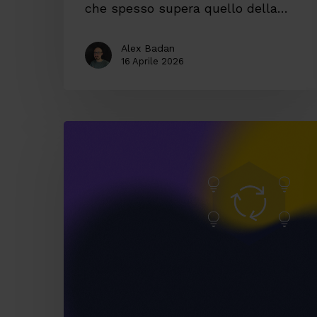
che spesso supera quello della…
Alex Badan
16 Aprile 2026
4
tips
per
ottimizzare
troubleshooting
e
continuità
operativa