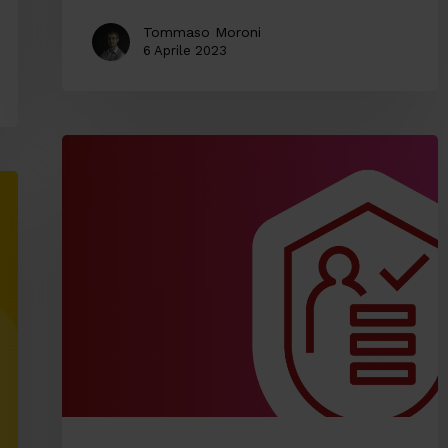
Tommaso Moroni
6 Aprile 2023
Log
Management:
4
buoni
motivi
per
iniziare
a
occuparsene