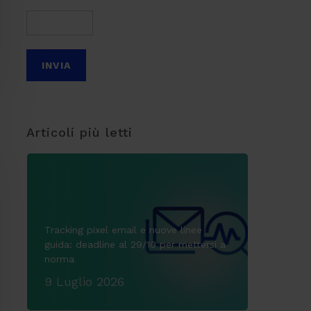
Articoli più letti
Tracking pixel email e nuove linee
guida: deadline al 29/10 per mettersi a
norma
9 Luglio 2026