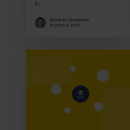
il…
Riccardo Spadafora
19 Ottobre 2022
Elastic
Stack:
in
quali
contesti
utilizzarlo?