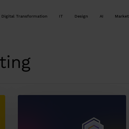
Digital Transformation
IT
Design
AI
Marke
ting
Servizi
gestiti
per
evolvere