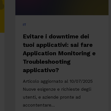
fare
Application
Monitoring
IT
e
Evitare i downtime dei
Troubleshooting
tuoi applicativi: sai fare
applicativo?
Application Monitoring e
Troubleshooting
applicativo?
Articolo aggiornato al 10/07/2025
Nuove esigenze e richieste degli
utenti, e aziende pronte ad
accontentare…