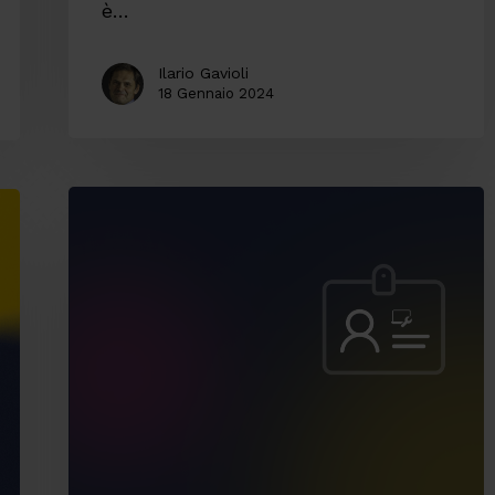
è…
Ilario Gavioli
18 Gennaio 2024
Cosa
fa
un
Application
Specialist?