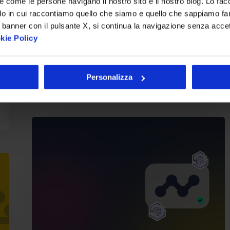
re come le persone navigano il nostro sito e il nostro blog. Lo fa
Aumento dei touchpoint, crescita
do in cui raccontiamo quello che siamo e quello che sappiamo fare
degli applicativi e delle richieste
 banner con il pulsante X, si continua la navigazione senza acce
degli utenti…
kie Policy
Paolo Quaglia
18 Maggio 2023
Personalizza
Evitare
i
downtime
dei
tuoi
applicativi:
sai