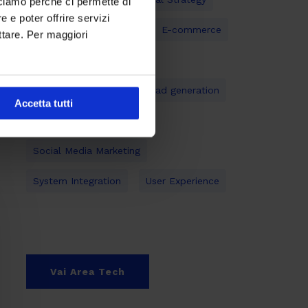
cciamo perché ci permette di
 e poter offrire servizi
Digital Transformation
E-commerce
ttare. Per maggiori
Gestione documentale
Inbound Marketing
Lead generation
Accetta tutti
Mobile
Open Source
Social Media Marketing
System Integration
User Experience
Vai Area Tech