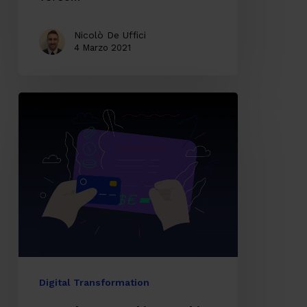
Nicolò De Uffici
4 Marzo 2021
Come
l’Open
Banking
cambia
la
User
Experience
Digital Transformation