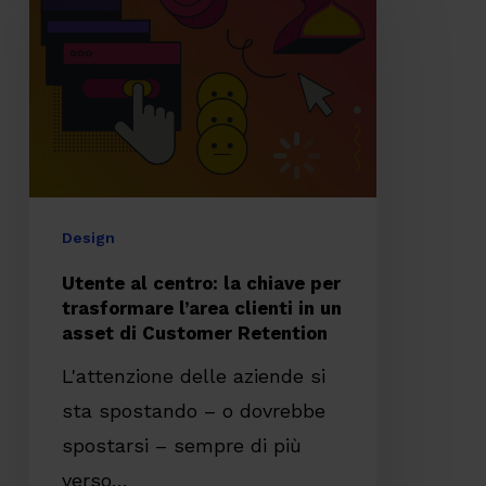
centro:
la
chiave
per
trasformare
l’area
clienti
Design
in
Utente al centro: la chiave per
un
trasformare l’area clienti in un
asset di Customer Retention
asset
di
L'attenzione delle aziende si
Customer
sta spostando – o dovrebbe
Retention
spostarsi – sempre di più
verso…