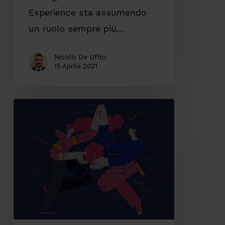
Experience sta assumendo
un ruolo sempre più…
Nicolò De Uffici
15 Aprile 2021
Superare
il
gap
IT
per
innovare
l’esperienza
utente