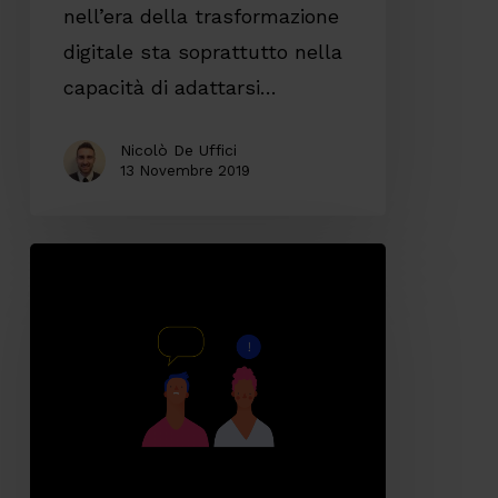
nell’era della trasformazione
digitali
digitale sta soprattutto nella
capacità di adattarsi…
Nicolò De Uffici
13 Novembre 2019
I
principi
del
Design
per
mantenere
le