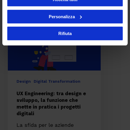
UX
Engineering:
Personalizza
tra
design
Rifiuta
e
sviluppo,
la
funzione
che
Design
Digital Transformation
mette
UX Engineering: tra design e
in
sviluppo, la funzione che
mette in pratica i progetti
pratica
digitali
i
La sfida per le aziende
progetti