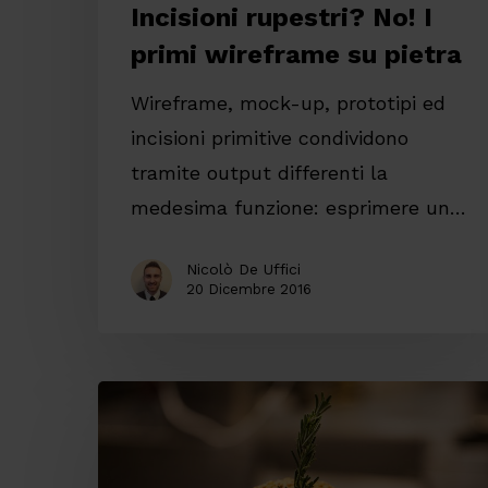
Incisioni rupestri? No! I
primi wireframe su pietra
Wireframe, mock-up, prototipi ed
incisioni primitive condividono
tramite output differenti la
medesima funzione: esprimere un…
Nicolò De Uffici
20 Dicembre 2016
Se
ogni
brand