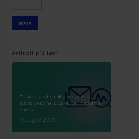
Articoli più letti
Tracking pixel email e nuove linee
guida: deadline al 29/10 per mettersi a
norma
9 Luglio 2026