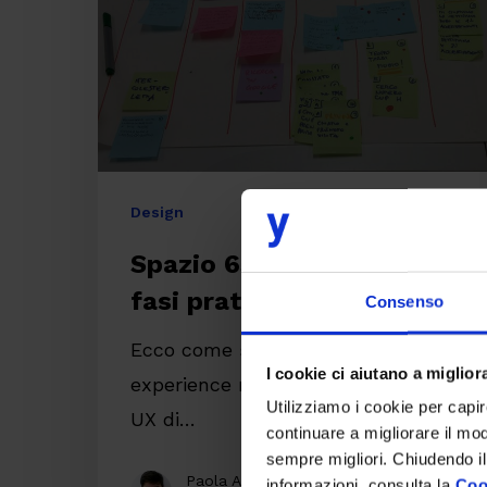
efficaci
fasi
pratiche
Design
Spazio 65+: le 5 efficaci
fasi pratiche
Consenso
Ecco come si è svolto il progetto di
I cookie ci aiutano a migliora
experience mapping svolto dal team
Utilizziamo i cookie per capi
UX di…
continuare a migliorare il mo
sempre migliori. Chiudendo il
Paola Avesani
informazioni, consulta la
Coo