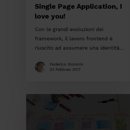
Single Page Application, I
love you!
Con le grandi evoluzioni dei
framework, il lavoro frontend è
riuscito ad assumere una identità…
Federico Bonomi
23 Febbraio 2017
Spazio
65+:
le
5