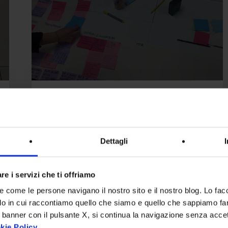
di
experience
mapping
Design
Spazio 65+: esperienza
concreta di experience
Dettagli
mapping
re i servizi che ti offriamo
La scorsa primavera il team UX di
re come le persone navigano il nostro sito e il nostro blog. Lo fa
Intesys è stato coinvolto per
do in cui raccontiamo quello che siamo e quello che sappiamo fare
realizzare due workshop…
 banner con il pulsante X, si continua la navigazione senza acce
kie Policy