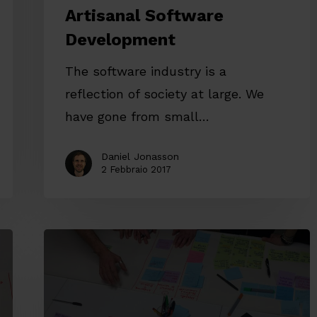
Artisanal Software
Development
The software industry is a
reflection of society at large. We
have gone from small…
Daniel Jonasson
2 Febbraio 2017
Spazio
65+:
esperienza
concreta