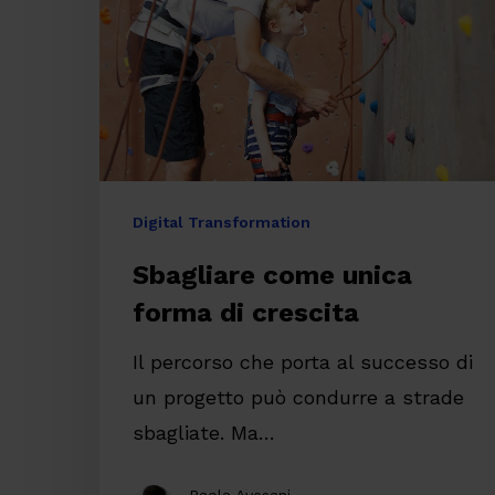
di
crescita
Digital Transformation
Sbagliare come unica
forma di crescita
Il percorso che porta al successo di
un progetto può condurre a strade
Premi invio per cercare o ESC per chiude
sbagliate. Ma…