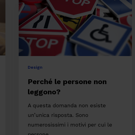
non
leggono?
Design
Perché le persone non
leggono?
A questa domanda non esiste
un’unica risposta. Sono
numerosissimi i motivi per cui le
persone…