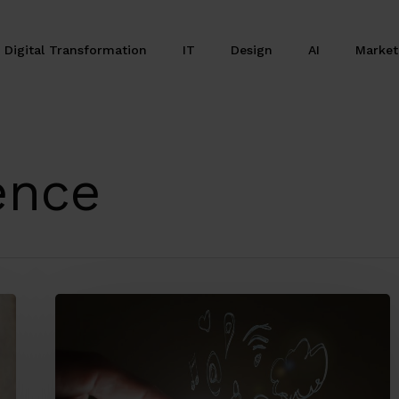
Digital Transformation
IT
Design
AI
Marke
ence
Rapid
Prototyping
Only
for