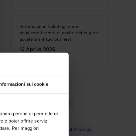
Automazione ticketing: come
riduciamo i tempi di analisi dei bug per
accelerare il tuo business
16 Aprile 2026
Tag più utilizzati
Informazioni sui cookie
API
Content Marketing
cciamo perché ci permette di
Customer Experience
 e poter offrire servizi
ttare. Per maggiori
Digital Marketing
Digital Strategy