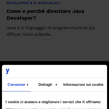
e
DEVELOPER & IT SPECIALIST
perché
Come e perché diventare Java
diventare
Developer?
Java
Java è il linguaggio di programmazione più
Developer?
diffuso nelle aziende…
Developer
Consenso
Dettagli
Informazioni sui cookie
Sviluppatore Java
Sviluppatore App Mobile
I cookie ci aiutano a migliorare i servizi che ti offriamo
Sviluppatore Frontend