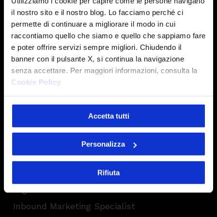
Utilizziamo i cookie per capire come le persone navigano
il nostro sito e il nostro blog. Lo facciamo perché ci
IT Specialist
permette di continuare a migliorare il modo in cui
raccontiamo quello che siamo e quello che sappiamo fare
System Administrator
e poter offrire servizi sempre migliori. Chiudendo il
Network Administrator
banner con il pulsante X, si continua la navigazione
senza accettare. Per maggiori informazioni, consulta la
Cookie Policy
Digital Designer
Accetta tutti
Service Designer
UX Designer
Personalizza
Visual Designer
Rifiuta
Digital Marketer
Inbound Marketing Specialist