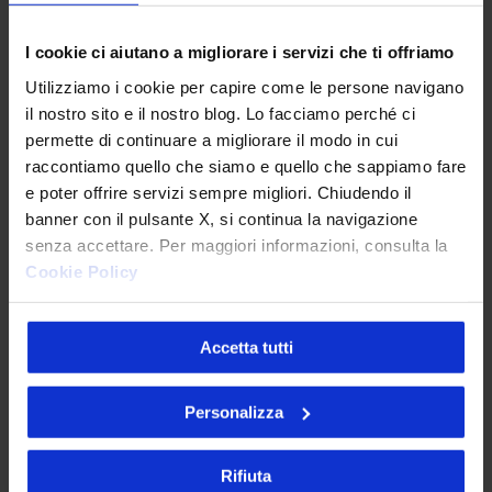
nel
Cloud Native: l’unione fa la forza
mondo
I cookie ci aiutano a migliorare i servizi che ti offriamo
Il futuro IT delle aziende è segnato dalle
Cloud
Utilizziamo i cookie per capire come le persone navigano
tecnologie Cloud…
Native:
il nostro sito e il nostro blog. Lo facciamo perché ci
l’unione
permette di continuare a migliorare il modo in cui
fa
raccontiamo quello che siamo e quello che sappiamo fare
la
e poter offrire servizi sempre migliori. Chiudendo il
banner con il pulsante X, si continua la navigazione
forza
senza accettare. Per maggiori informazioni, consulta la
Cookie Policy
Accetta tutti
Personalizza
Senior
Rifiuta