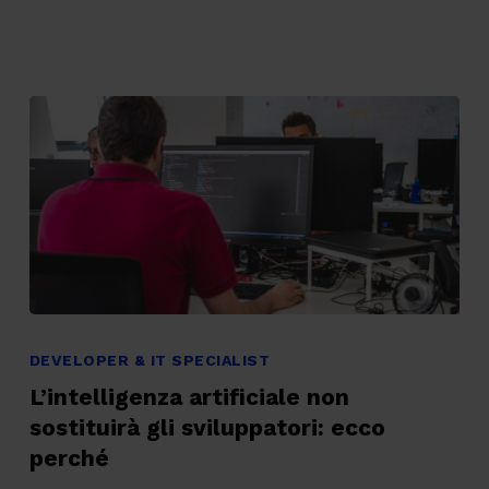
SysOps
L’intelligenza
artificiale
DEVELOPER & IT SPECIALIST
non
L’intelligenza artificiale non
sostituirà
sostituirà gli sviluppatori: ecco
gli
perché
sviluppatori: