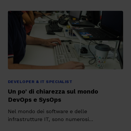
Un
po’
DEVELOPER & IT SPECIALIST
di
Un po’ di chiarezza sul mondo
chiarezza
DevOps e SysOps
sul
Nel mondo dei software e delle
mondo
infrastrutture IT, sono numerosi…
DevOps
e