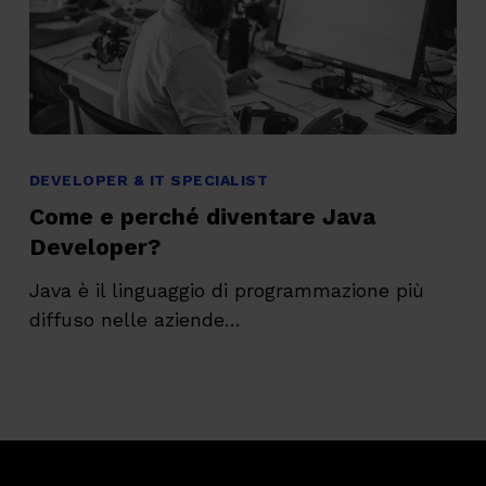
Come
e
DEVELOPER & IT SPECIALIST
perché
Come e perché diventare Java
diventare
Developer?
Java
Java è il linguaggio di programmazione più
Developer?
diffuso nelle aziende…