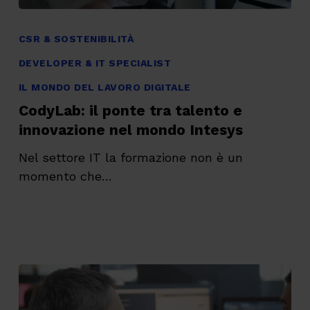
CodyLab:
il
CSR & SOSTENIBILITÀ
ponte
DEVELOPER & IT SPECIALIST
tra
IL MONDO DEL LAVORO DIGITALE
talento
CodyLab: il ponte tra talento e
e
innovazione nel mondo Intesys
innovazione
nel
Nel settore IT la formazione non è un
mondo
momento che…
Intesys