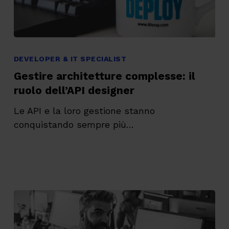
Gestire
architetture
DEVELOPER & IT SPECIALIST
complesse:
Gestire architetture complesse: il
il
ruolo dell’API designer
ruolo
Le API e la loro gestione stanno
dell’API
conquistando sempre più…
designer