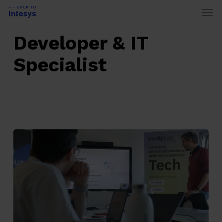
Skip
Men
to
Categoria
main
Developer & IT
content
Specialist