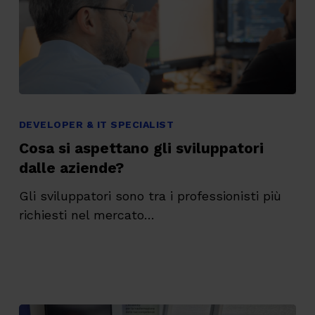
Cosa
si
DEVELOPER & IT SPECIALIST
aspettano
Cosa si aspettano gli sviluppatori
gli
dalle aziende?
sviluppatori
Gli sviluppatori sono tra i professionisti più
dalle
richiesti nel mercato…
aziende?