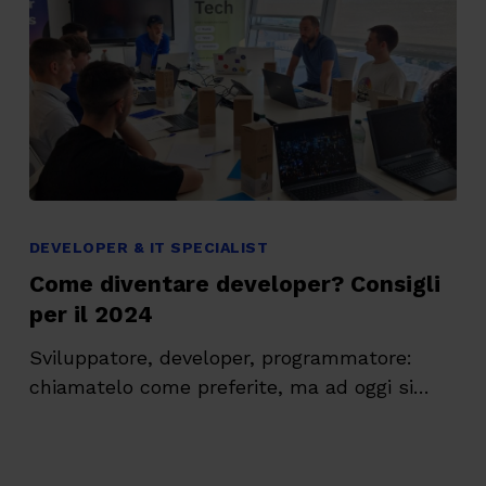
Come
diventare
DEVELOPER & IT SPECIALIST
developer?
Come diventare developer? Consigli
Consigli
per il 2024
per
Sviluppatore, developer, programmatore:
il
chiamatelo come preferite, ma ad oggi si…
2024