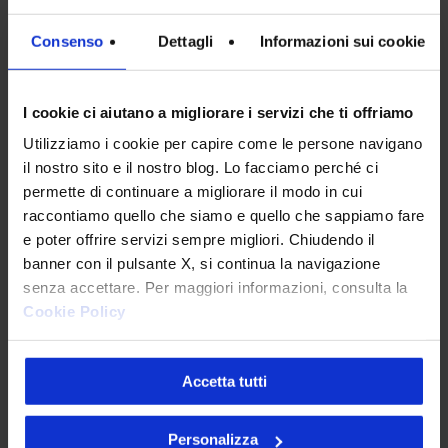
superiore ai 30 km
permettendo una
Consenso
Dettagli
Informazioni sui cookie
migliore conciliazione con la vita personale:
dopo la pandemia
abbiamo deciso di
istituzionalizzare la modalità di lavoro
I cookie ci aiutano a migliorare i servizi che ti offriamo
ibrida
, prevedendo 3 giorni di smart working
Utilizziamo i cookie per capire come le persone navigano
a settimana.
il nostro sito e il nostro blog. Lo facciamo perché ci
permette di continuare a migliorare il modo in cui
Più recentemente, ad
agosto
, abbiamo
raccontiamo quello che siamo e quello che sappiamo fare
lanciato l’iniziativa di chiudere la sede
e poter offrire servizi sempre migliori. Chiudendo il
aziendale per tutto il mese, concedendo il
banner con il pulsante X, si continua la navigazione
full remote work
per dare la possibilità a
senza accettare. Per maggiori informazioni, consulta la
Cookie Policy
tutte le nostre persone di godersi in modo
più ottimale la
famiglia, le passioni e gli
hobby
che li rendono unici, nonché per
Accetta tutti
ridurre il nostro impatto sull’ambiente.
Personalizza