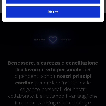
Rifiuta
Benessere, sicurezza e conciliazione
tra lavoro e vita personale
dei
dipendenti sono i
nostri principi
cardine
per andare incontro alle
esigenze personali dei nostri
collaboratori, sfruttando i vantaggi che
il remote working e le tecnologie