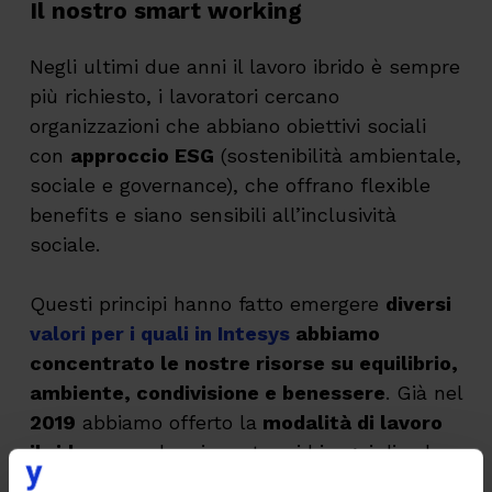
Il nostro smart working
Negli ultimi due anni il lavoro ibrido è sempre
più richiesto, i lavoratori cercano
organizzazioni che abbiano obiettivi sociali
con
approccio ESG
(sostenibilità ambientale,
sociale e governance), che offrano flexible
benefits e siano sensibili all’inclusività
sociale.
Questi principi hanno fatto emergere
diversi
valori per i quali in Intesys
abbiamo
concentrato le nostre risorse su equilibrio,
ambiente, condivisione e benessere
. Già nel
2019
abbiamo offerto la
modalità di lavoro
ibrido
per andare incontro ai bisogni di coloro
che sostenevano un
tragitto casa-lavoro