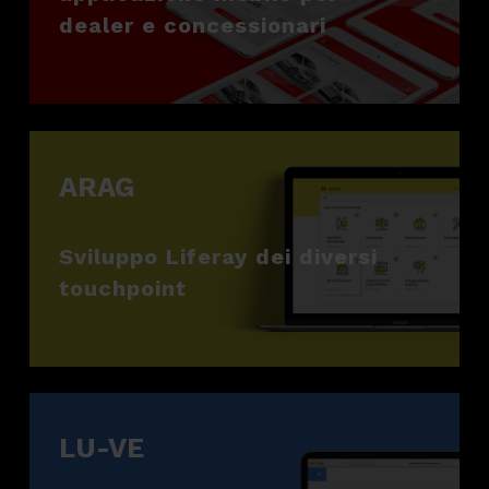
dealer e concessionari
ARAG
Sviluppo Liferay dei diversi
touchpoint
LU-VE