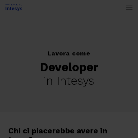
Skip
Men
to
main
content
Lavora come
Developer
in Intesys
Chi ci piacerebbe avere in