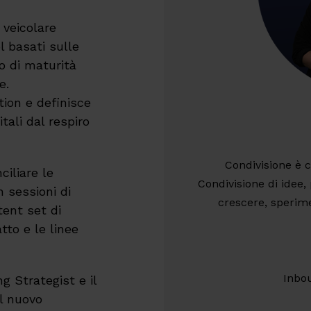
e veicolare
el basati sulle
lo di maturità
e.
tion e definisce
tali dal respiro
Condivisione è 
ciliare le
Condivisione di idee, 
 sessioni di
crescere, sperime
tent set di
tto e le linee
Inbo
g Strategist e il
il nuovo