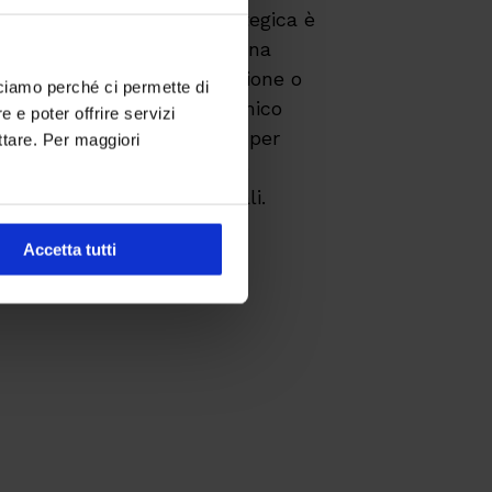
e alla comunicazione strategica è
questa figura. Può avere una
a in marketing e comunicazione o
cciamo perché ci permette di
 con un background economico
 e poter offrire servizi
za delle lingue è un plus per
ttare. Per maggiori
n gli stakeholder così come
sizione alle relazioni sociali.
Accetta tutti