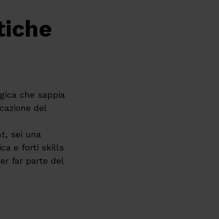
tiche
gica che sappia
icazione del
t, sei una
a e forti skills
er far parte del