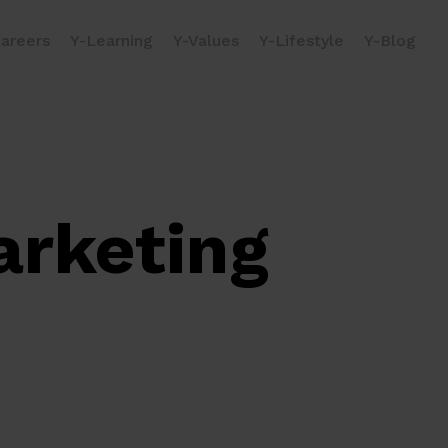
areers
Y-Learning
Y-Values
Y-Lifestyle
Y-Blog
arketing