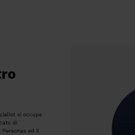
tro
ialist si occupa
rcato di
r Personas ed il