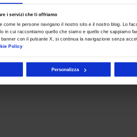
eting Specialist
Una forte predisposizion
da una spiccata
l’asset fondamentale di 
re i servizi che ti offriamo
nterlocutori
formazione specialistic
re come le persone navigano il nostro sito e il nostro blog. Lo fa
con obiettivi di
in materie umanistiche
do in cui raccontiamo quello che siamo e quello che sappiamo fare
e di mercati
consolidato. La conoscen
 banner con il pulsante X, si continua la navigazione senza acce
potersi interfacciare co
kie Policy
l’attenzione e la predispo
Personalizza