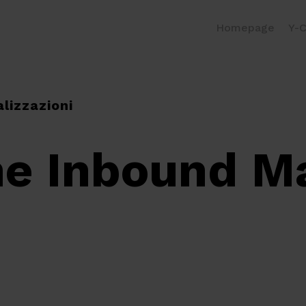
Homepage
Y-C
alizzazioni
ne Inbound M