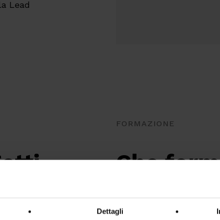
lla Lead
FORMAZIONE
etti
Che form
avere
?
Dettagli