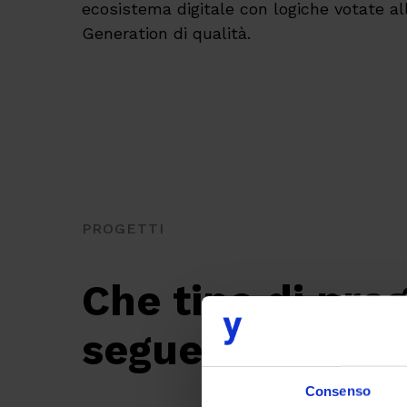
ecosistema digitale con logiche votate a
Generation di qualità.
PROGETTI
Che tipo di prog
segue
?
Consenso