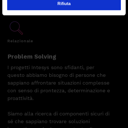
Rifiuta
Relazionale
Problem Solving
I progetti Intesys sono sfidanti, per
questo abbiamo bisogno di persone che
sappiano affrontare situazioni complesse
con senso di prontezza, determinazione e
proattività.
Siamo alla ricerca di componenti sicuri di
sé che sappiano trovare soluzioni