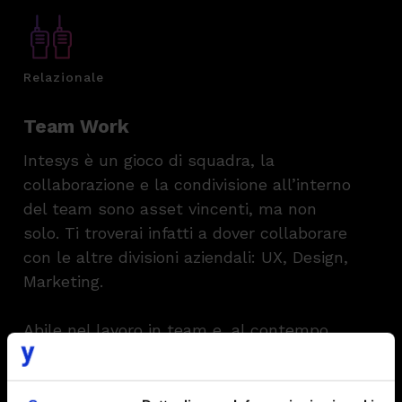
Relazionale
Team Work
Intesys è un gioco di squadra, la
collaborazione e la condivisione all’interno
del team sono asset vincenti, ma non
solo. Ti troverai infatti a dover collaborare
con le altre divisioni aziendali: UX, Design,
Marketing.
Abile nel lavoro in team e, al contempo,
autonomo nel portare avanti gli obiettivi
lavorativi e di progetto.