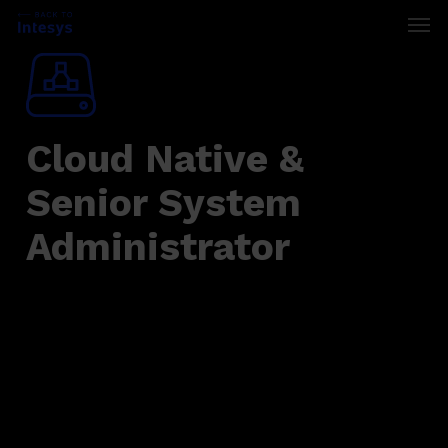
Skip
Men
to
main
content
Cloud Native &
Senior System
Administrator