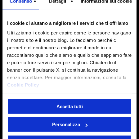
Consenso
Dettagli
Informazioni sui cookie
I cookie ci aiutano a migliorare i servizi che ti offriamo
Utilizziamo i cookie per capire come le persone navigano
il nostro sito e il nostro blog. Lo facciamo perché ci
permette di continuare a migliorare il modo in cui
Relazionale
raccontiamo quello che siamo e quello che sappiamo fare
e poter offrire servizi sempre migliori. Chiudendo il
Curiosità e desiderio
banner con il pulsante X, si continua la navigazione
Intesys cerca talenti che abbiano voglia di
senza accettare. Per maggiori informazioni, consulta la
imparare, affamati di novità e pronti a
Cookie Policy
testare nuove soluzioni, coraggiosi, e
orientati alla soluzione dei problemi.
Accetta tutti
Ricordati che per noi le capacità di analisi
Personalizza
e di relazione sono tanto importanti
quanto le competenze tecniche.