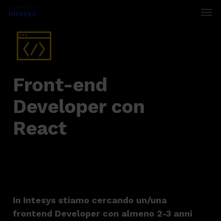
Skip
Men
to
main
content
Front-end
Developer con
React
In Intesys stiamo cercando un/una
frontend Developer con almeno 2-3 anni