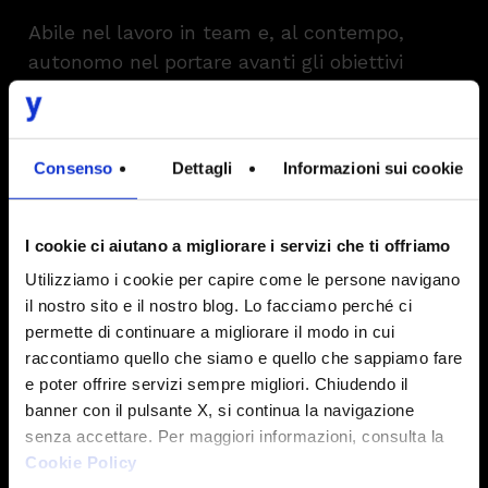
Abile nel lavoro in team e, al contempo,
autonomo nel portare avanti gli obiettivi
lavorativi e di progetto.
Consenso
Dettagli
Informazioni sui cookie
I cookie ci aiutano a migliorare i servizi che ti offriamo
Utilizziamo i cookie per capire come le persone navigano
Relazionale
il nostro sito e il nostro blog. Lo facciamo perché ci
permette di continuare a migliorare il modo in cui
Curiosità e desiderio
raccontiamo quello che siamo e quello che sappiamo fare
e poter offrire servizi sempre migliori. Chiudendo il
Intesys cerca talenti che abbiano voglia di
banner con il pulsante X, si continua la navigazione
imparare, affamati di novità e pronti a
senza accettare. Per maggiori informazioni, consulta la
testare nuove soluzioni, coraggiosi, e
Cookie Policy
orientati alla soluzione dei problemi.