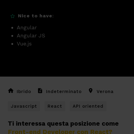
Nice to have
:
Angular
Angular JS
Vue.js
Ibrido
Indeterminato
Verona
Javascript
React
API oriented
Ti interessa questa posizione come
Front-end Developer con React?