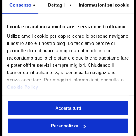
Consenso
Dettagli
Informazioni sui cookie
Abile nel lavoro in team
e, al contempo,
autonomo
nel portare avanti gli obiettivi
lavorativi e di progetto.
I cookie ci aiutano a migliorare i servizi che ti offriamo
Utilizziamo i cookie per capire come le persone navigano
il nostro sito e il nostro blog. Lo facciamo perché ci
permette di continuare a migliorare il modo in cui
raccontiamo quello che siamo e quello che sappiamo fare
e poter offrire servizi sempre migliori. Chiudendo il
banner con il pulsante X, si continua la navigazione
senza accettare. Per maggiori informazioni, consulta la
Relazionale
Cookie Policy
Curiosità e desiderio
Intesys cerca talenti che abbiano
voglia di
Accetta tutti
imparare,
affamati di novità e pronti a
testare nuove soluzioni,
coraggiosi, e
Personalizza
orientati alla soluzione dei problemi.