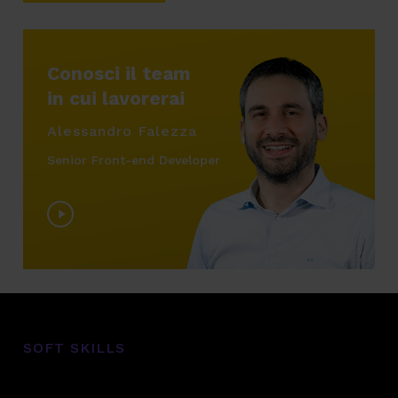
Conosci il team
in cui lavorerai
Alessandro Falezza
Senior Front-end Developer
Play
Video
SOFT SKILLS