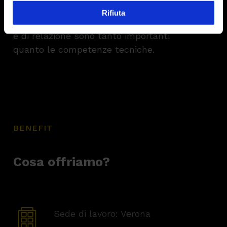
Rifiuta
Ricordati che per noi le capacità di analisi
e di relazione sono tanto importanti
quanto le competenze tecniche.
BENEFIT
Cosa offriamo?
Sede di lavoro: Verona