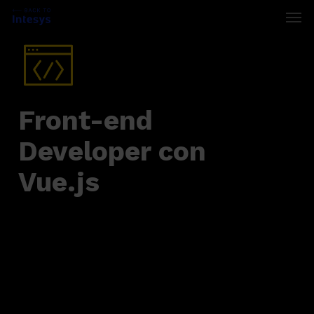
Skip
Men
to
main
content
Front-end
Developer con
Vue.js