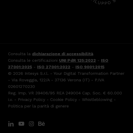
Consulta la
dichiarazione di accessibilità
Consulta le certificazioni
UNI PdR 125:2022
-
ISO
37001:2025
-
ISO 27001:2022
-
ISO 9001:2015
© 2026 Intesys S.r.l. - Your Digital Transformation Partner
- Via Roveggia, 122/A - 37136 Verona (IT) - P.IVA
02601270230
Reg. Imp. VR 39406/95 REA 249004 Cap. Soc. € 60.000
i.v. -
Privacy Policy
-
Cookie Policy
-
Whistleblowing
-
Politica per la parità di genere
linkedin
youtube
instagram
behance