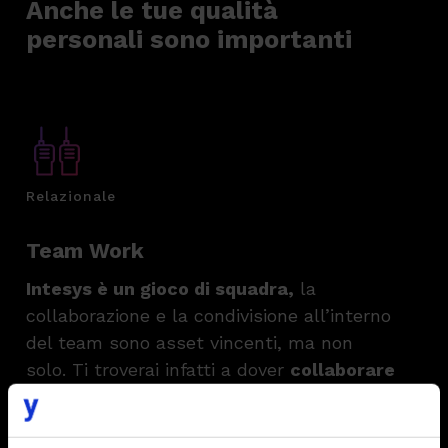
Anche le tue qualità
personali sono importanti
Relazionale
Team Work
Intesys è un gioco di squadra,
la
collaborazione e la condivisione all’interno
del team sono asset vincenti, ma non
solo. Ti troverai infatti a dover
collaborare
con le altre divisioni aziendali:
UX,
Design, Marketing.