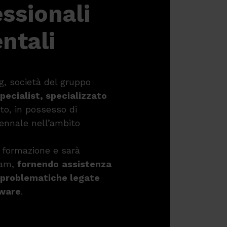
ssionali
ntali
g, società del gruppo
ecialist, specializzato
ato, in possesso di
iennale nell’ambito
i formazione e sarà
eam,
fornendo
assistenza
o problematiche legate
tware
.