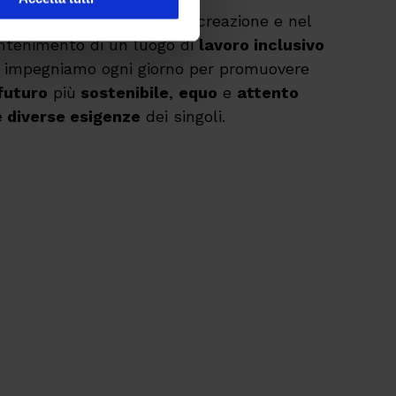
laboratori: crediamo nella creazione e nel
tenimento di un luogo di
lavoro inclusivo
i impegniamo ogni giorno per promuovere
futuro
più
sostenibile
,
equo
e
attento
e diverse esigenze
dei singoli.