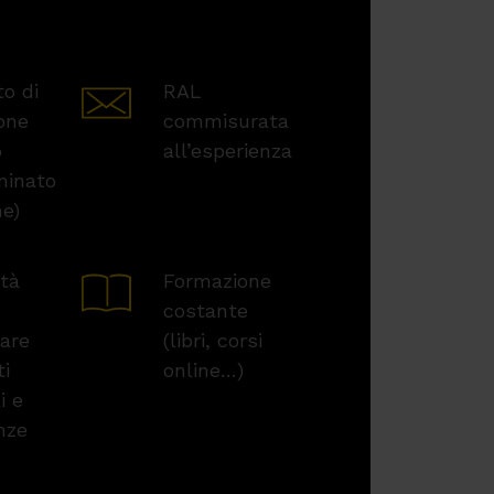
to di
RAL
one
commisurata
o
all’esperienza
minato
me)
ità
Formazione
costante
pare
(libri, corsi
ti
online…)
i e
nze