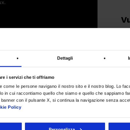
ux.
Vu
po
Dettagli
lità
re i servizi che ti offriamo
Non
re come le persone navigano il nostro sito e il nostro blog. Lo fa
Gua
do in cui raccontiamo quello che siamo e quello che sappiamo fare
 banner con il pulsante X, si continua la navigazione senza acce
kie Policy
Dal
abb
ibr
Personalizza