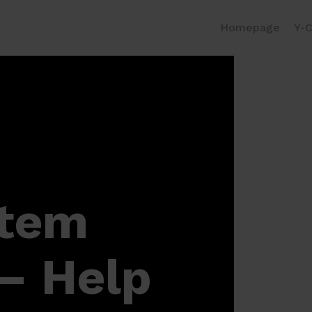
Homepage
Y-C
stem
 – Help