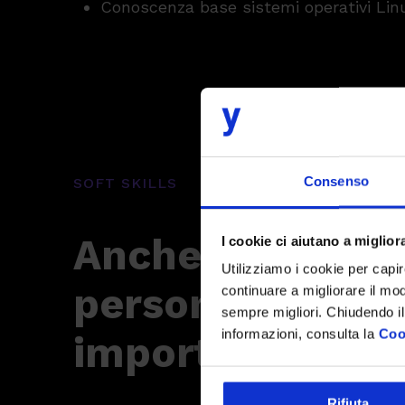
Conoscenza base sistemi operativi Lin
Consenso
SOFT SKILLS
Anche le tue qua
I cookie ci aiutano a migliora
Utilizziamo i cookie per capi
personali sono
continuare a migliorare il mo
sempre migliori. Chiudendo il
informazioni, consulta la
Coo
importanti
Rifiuta