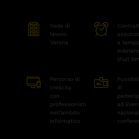
Sede di
Contrat
lavoro:
assunzi
Verona
a temp
indeter
(Full ti
Percorso di
Possibil
crescita
di
con
parteci
professionisti
ad Even
nell’ambito
nazional
informatico
confere