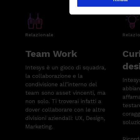
Relazionale
Relazi
Team Work
Cur
des
Intesys è un gioco di squadra,
la collaborazione e la
Intesy
condivisione all’interno del
abbian
team sono asset vincenti, ma
affama
non solo. Ti troverai infatti a
testar
dover collaborare con le altre
coraggi
divisioni aziendali: UX, Design,
soluzi
Marketing.
Ricord