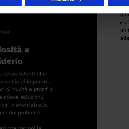
col
man
e c
un
onale
all
iosità e
iderio
s cerca talenti che
o voglia di imparare,
ti di novità e pronti a
e nuove soluzioni,
osi, e orientati alla
one dei problemi.
ati che per noi le