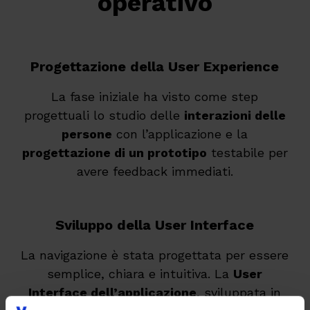
operativo
Progettazione della User Experience
La fase iniziale ha visto come step
progettuali lo studio delle
interazioni delle
persone
con l’applicazione e la
progettazione di un prototipo
testabile per
avere feedback immediati.
Sviluppo della User Interface
La navigazione è stata progettata per essere
semplice, chiara e intuitiva. La
User
Interface dell’applicazione
, sviluppata in