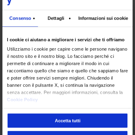
linea con la corporate identity aziendale,
semplifica la vita degli utilizzatori,
valorizzandone l’esperienza.
Consenso
Dettagli
Informazioni sui cookie
Implementazione tecnica e testing
I cookie ci aiutano a migliorare i servizi che ti offriamo
Utilizziamo i cookie per capire come le persone navigano
Il progetto si è concretizzato con lo sviluppo
il nostro sito e il nostro blog. Lo facciamo perché ci
dell’
applicazione mobile in linguaggio nativo
permette di continuare a migliorare il modo in cui
iOS, integrando il backend per lo scambio di
raccontiamo quello che siamo e quello che sappiamo fare
informazioni. I continui feedback, restituiti dai
e poter offrire servizi sempre migliori. Chiudendo il
test automatici, hanno consentito di
banner con il pulsante X, si continua la navigazione
senza accettare. Per maggiori informazioni, consulta la
apportare modifiche precise e utili per
Cookie Policy
migliorare le performance dell’applicazione.
Accetta tutti