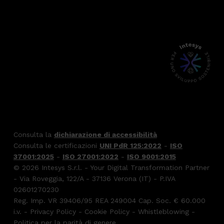
Consulta la
dichiarazione di accessibilità
Consulta le certificazioni
UNI PdR 125:2022
-
ISO
37001:2025
-
ISO 27001:2022
-
ISO 9001:2015
© 2026 Intesys S.r.l. - Your Digital Transformation Partner
- Via Roveggia, 122/A - 37136 Verona (IT) - P.IVA
02601270230
Reg. Imp. VR 39406/95 REA 249004 Cap. Soc. € 60.000
i.v. -
Privacy Policy
-
Cookie Policy
-
Whistleblowing
-
Politica per la parità di genere