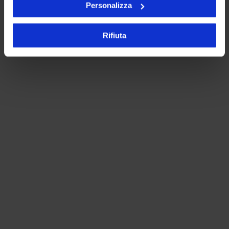
Personalizza
Rifiuta
Digitalizzare la raccolta dati per
un marketing più efficace
Durante gli eventi e le manifestazioni,
gli addetti riescono a
raccogliere i
dati rapidamente
grazie all’
usabilità
dell’applicazion
e e al
sistema di
compilazione semplificato
, che
consentono di ridurre anche gli errori
di digitazione.
L’integrazione con la struttura