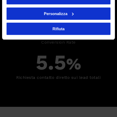
Personalizza
8.55
%
Rifiuta
Conversion Rate
5.5
%
Richiesta contatto diretto sui lead totali