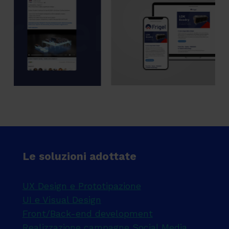
Le soluzioni adottate
UX Design e Prototipazione
UI e Visual Design
Front/Back-end development
Realizzazione campagne Social Media