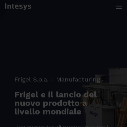
Skip
Men
to
main
content
Frigel S.p.a. - Manufacturing
Frigel e il lancio del
nuovo prodotto a
livello mondiale
Una campagna di promozione per il