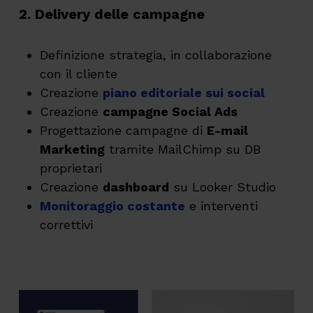
2. Delivery delle campagne
Definizione strategia, in collaborazione
con il cliente
Creazione
piano editoriale sui social
Creazione
campagne Social
Ads
Progettazione campagne di
E
-mail
M
arketing
tramite
Mail
C
himp
su DB
proprietari
Creazione
d
ashboard
su Looker Studio
Monitoraggio costante
e interventi
correttivi