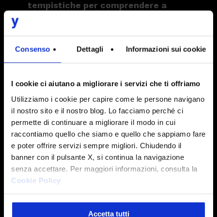
tempistiche per comprendere a
pieno il valore del prodotto.
Consenso
Dettagli
Informazioni sui cookie
MARKETING
- 60%
I cookie ci aiutano a migliorare i servizi che ti offriamo
INFORMATION TECHNOLOGY
- 20%
Utilizziamo i cookie per capire come le persone navigano
il nostro sito e il nostro blog. Lo facciamo perché ci
permette di continuare a migliorare il modo in cui
DESIGN
- 20%
raccontiamo quello che siamo e quello che sappiamo fare
e poter offrire servizi sempre migliori. Chiudendo il
banner con il pulsante X, si continua la navigazione
senza accettare. Per maggiori informazioni, consulta la
Cookie Policy
I NUMERI DEL PROGETTO
Accetta tutti