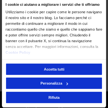
server side
che consente di non scaricare
I cookie ci aiutano a migliorare i servizi che ti offriamo
completamente il file per visualizzare alcune
Utilizziamo i cookie per capire come le persone navigano
pagine del documento.
il nostro sito e il nostro blog. Lo facciamo perché ci
permette di continuare a migliorare il modo in cui
raccontiamo quello che siamo e quello che sappiamo fare
e poter offrire servizi sempre migliori. Chiudendo il
banner con il pulsante X, si continua la navigazione
senza accettare. Per maggiori informazioni, consulta la
Cookie Policy
Drag-and-drop
L’interfaccia
drag-and-drop
per spostare in
Accetta tutti
modo facile, pratico e veloce i documenti.
Personalizza
Rifiuta
Liferay, il portale applicativo a