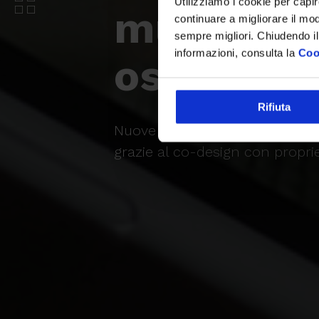
Utilizziamo i cookie per capi
multicana
continuare a migliorare il mo
sempre migliori. Chiudendo il
informazioni, consulta la
Coo
ospedalie
Rifiuta
Nuove funzionalità e nuova bra
grazie al co-design con proprie