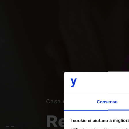
Casa di Cura Pederzoli - 
Consenso
Redesign 
I cookie ci aiutano a migliora