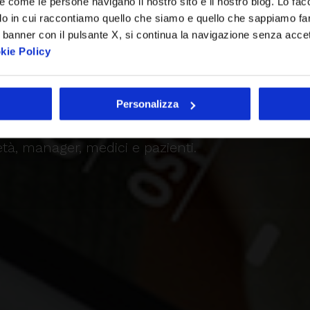
re come le persone navigano il nostro sito e il nostro blog. Lo fa
li di una strut
do in cui raccontiamo quello che siamo e quello che sappiamo fare
 banner con il pulsante X, si continua la navigazione senza acce
kie Policy
ra
Personalizza
nd experience per il portale di Casa di Cura Ped
tà, manager, medici e pazienti.