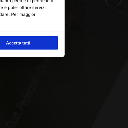
cciamo perché ci permette di
tura
 e poter offrire servizi
ttare. Per maggiori
Accetta tutti
erzoli